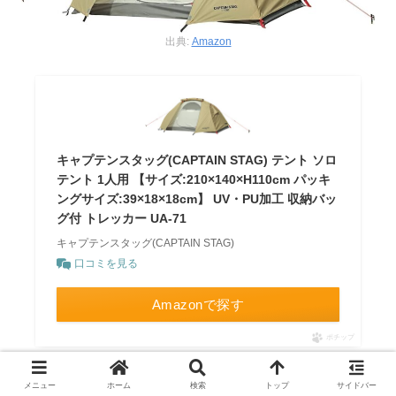
出典:
Amazon
キャプテンスタッグ(CAPTAIN STAG) テント ソロ
テント 1人用 【サイズ:210×140×H110cm パッキ
ングサイズ:39×18×18cm】 UV・PU加工 収納バッ
グ付 トレッカー UA-71
キャプテンスタッグ(CAPTAIN STAG)
口コミを見る
Amazonで探す
ポチップ
メニュー
ホーム
検索
トップ
サイドバー
ワンポールテント DXオクタゴン 460UV