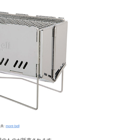
典:
mont-bell