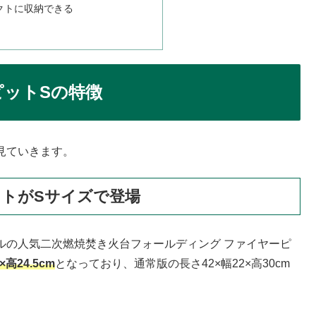
クトに収納できる
ピットSの特徴
見ていきます。
ットがSサイズで登場
ルの人気二次燃焼焚き火台フォールディング ファイヤーピ
高24.5cm
となっており、通常版の長さ42×幅22×高30cm