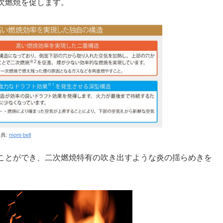
次燃焼を促します。
典:
mont-bell
ことができ、二次燃焼特有の吹き出すような炎の揺らめきを