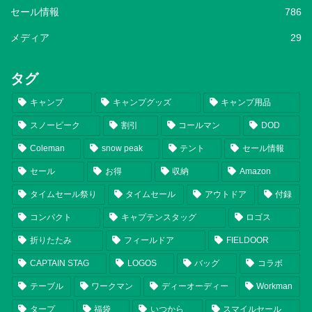
セール情報
786
メディア
29
タグ
キャンプ
キャンプグッズ
キャンプ用品
スノーピーク
割引
コールマン
DOD
Coleman
snow peak
テント
セール情報
セール
お得
収納
Amazon
タイムセール祭り
タイムセール
アウトドア
付録
コンパクト
キャプテンスタッグ
ロゴス
折りたたみ
フィールドア
FIELDOOR
CAPTAIN STAG
LOGOS
バッグ
コラボ
テーブル
ワークマン
ディーオーディー
Workman
タープ
福袋
いつから
スマイルセール