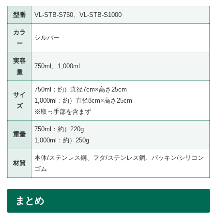
型番
VL-STB-S750、VL-STB-S1000
カラ
シルバー
ー
実容
750ml、1,000ml
量
750ml：約）直径7cm×高さ25cm
サイ
1,000ml：約）直径8cm×高さ25cm
ズ
※取っ手部を含まず
750ml：約）220g
重量
1,000ml：約）250g
本体/ステンレス鋼、フタ/ステンレス鋼、パッキン/シリコン
材質
ゴム
まとめ