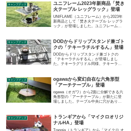
ルミを本体素材に採用しており、脚の長
ユニフレーム2023年新商品「焚き
キャンプグッズ
さを調節することでテーブルの高さを変
火テーブル レッグラック」登場
えることができます。詳細をレビューし
ます。
UNIFLAME（ユニフレーム）から2023年
新商品として「焚き火テーブル レッグラ
ック」が登場しました。ユニフレームの
人気商品である「焚き火テーブル」のス
ペースを拡張する便利なアイテムです。
詳細をレビューします。
DODからドリップスタンド兼ゴト
キャンプグッズ
クの「テキーラチルするん」登場
DODからドリップスタンド兼ゴトクの
「テキーラチルするん」が登場しまし
た。テキーラグリドル同様、テキーラシ
リーズの構造を踏襲したキッチンアイテ
ムです。プレートの位置を変えることで
棚としても使えます。詳細をレビューし
ogawaから変幻自在な六角形型
キャンプグッズ
ます。
「アーチテーブル」登場
ogawa（オガワ）から2面に分解できる六
角形型の「アーチテーブル」が新たに登
場しました。テーブル中央に穴があり、
ワンポールテント用のセンターテーブル
としても使うことができます。詳細をレ
ビューします。
トランギアから「マイクロオリジ
キャンプグッズ
ナルHA」登場
Trangia（トランギア）から「マイクロ オ