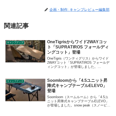
企画・制作: キャンプレビュー編集部
関連記事
OneTigrisからワイド2WAYコッ
キャンプグッズ
ト「SUPRATIROS フォールディ
ングコット」登場
OneTigris（ワンティグリス）からワイド
2WAYコット「SUPRATIROS フォールデ
ィングコット」が登場しました。
220×80cmの大型コットで、ゆったりと体
を伸ばして横になることができます。ハ
イ/ローの切り替えが可能な2WAY仕様
Soomloomから「4.5ユニット昇
キャンプグッズ
で、シーンに合わせて使い分けることが
降式キャンプテーブルELEVO」
できます。詳細をレビューします。
登場
Soomloom（スームルーム）から「4.5ユ
ニット昇降式キャンプテーブルELEVO」
が登場しました。snow peak（スノーピー
ク）のIGT規格に対応したテーブルで、
4.5ユニット相当のサイズです。軽量なア