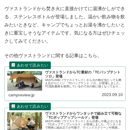
ヴァストランドから焚き火に直接かけてに湯沸かしができ
る、ステンレスボトルが登場しました。温かい飲み物を飲
みたいときなど、キャンプでちょっとお湯を沸かしたいと
きに重宝しそうなアイテムです。気になる方はぜひチェッ
クしてみてください。
その他ヴァストランドに関する記事はこちら。
ヴァストランドからTC素材の「TCパップテント
ソロ」登場
VASTLAND（ヴァストランド）から火の粉が当たっても燃
え広がりにくい「TCパップテント ソロ」が登場しました。
TC混紡素材を使用しているので火の粉に強くなっており、
テントのそばで焚き火を楽しむことができます。詳細をレ
ビューします。
2023.09.10
campreview.jp
ヴァストランドからワンタッチで組み立て可能な
「TCポップアップシールド」登場
VASTLAND（ヴァストランド）から日差しや風よけになる
「TCポップアップシールド」が登場しました。ワンタッチ
で簡単に組み立てが可能で、ウィンドスクリーンや簡易的