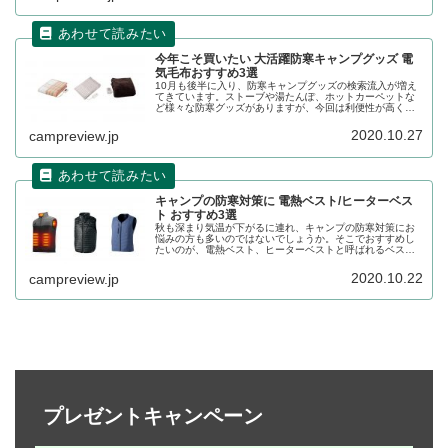
今年こそ買いたい 大活躍防寒キャンプグッズ 電
気毛布おすすめ3選
10月も後半に入り、防寒キャンプグッズの検索流入が増え
てきています。ストーブや湯たんぽ、ホットカーペットな
ど様々な防寒グッズがありますが、今回は利便性が高く価
格も安価な電気毛布についてです。おすすめの4商品をレビ
ューします。
2020.10.27
campreview.jp
キャンプの防寒対策に 電熱ベスト/ヒーターベス
ト おすすめ3選
秋も深まり気温が下がるに連れ、キャンプの防寒対策にお
悩みの方も多いのではないでしょうか。そこでおすすめし
たいのが、電熱ベスト、ヒーターベストと呼ばれるベスト
内に電熱線が入っている防寒着です。その詳細をレビュー
します。
2020.10.22
campreview.jp
プレゼントキャンペーン