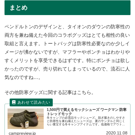
まとめ
ペンドルトンのデザインと、タイオンのダウンの防寒性の
両方を兼ね備えた今回のコラボグッズはとても相性の良い
取組と言えます。トートバッグは防寒性必要なのか少しイ
メージが沸かないですが、マフラーやポンチョはわかりや
すくメリットを享受できるはずです。特にポンチョは欲し
かったのですが、売り切れてしまっているので、流石に人
気なのですね…。
その他防寒グッズに関する記事はこちら。
1,500円で買えるモックシューズ ワークマン 防寒
トレッドモック
冬キャンプの必需品モックシューズ。脱ぎ履きのしやすさ
と防寒性を兼ね備えたシューズは、夏のサンダルと同じく
らい重宝する冬キャンプアイテムです。低価格でアウトド
アアイテムを展開するワークマンも防寒トレッドモックを
販売しているので、詳細をレビューします。
2020.11.08
campreview.jp