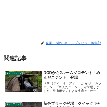
企画・制作: キャンプレビュー編集部
関連記事
DODから2ルームソロテント「め
キャンプグッズ
んだこテント」登場
DOD（ディーオーディー）から2ルームソ
ロテント「めんだこテント」が登場しま
した。登山用テントより快適で、オート
キャンプ用テントより軽量コンパクトな
徒歩キャンパーのためのソロ2ルームテン
トです。軽さ重視の登山用テントでは物
新色ブラック登場！クイックキャ
キャンプグッズ
足りないけど、オートキャンプ用は重く