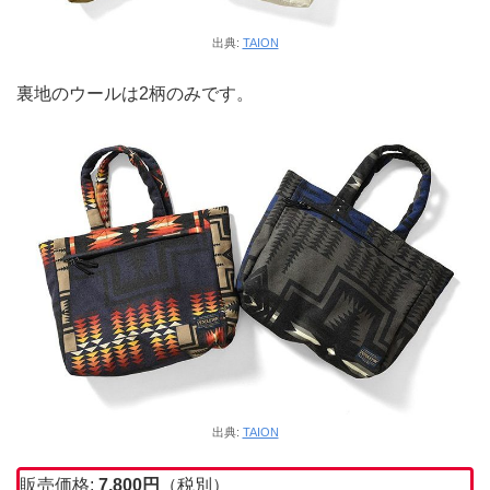
出典:
TAION
裏地のウールは2柄のみです。
出典:
TAION
販売価格:
7,800円
（税別）