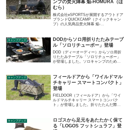
ンプの焚火陣幕 焔-HOMURA（ほ
て嵩張るという課題を解決します。詳細
むら）
をレビューします。
株式会社eSPORTSが展開するアウトドア
ブランドQUICKCAMP（クイックキャン
プ）の人気商品焚火陣幕 焔-
HOMURA（ほむら）に新色のブラックが
追加されます。2021年4月に販売開始予定
であるものの、具体的な日にちは公表さ
DODからソロ用折りたたみテーブ
キャンプグッズ
れていません。詳細をレビューします。
ル「ソロリチューボー」登場
DOD（ディーオーディー）からソロ用折
りたたみテーブル「ソロリチューボー」
が登場しました。ソロキャンプのための
コンパクトで機能的なテーブルで、調理
スペースを最大限に活用できる3枚天板と
吊り下げ棚で快適な調理をサポートしま
フィールドアから「ワイルドマル
キャンプグッズ
す。詳細をレビューします。
チキャリー スマートコンパクト」
登場
FIELDOOR（フィールドア）から「ワイ
ルドマルチキャリー スマートコンパク
ト」が登場しました。折りたたんだ際の
幅がわずか23cmになるコンパクト収納タ
イプのマルチキャリーで、車のトランク
にもすっぽりと収納できます。詳細をレ
ロゴスから足元をあたたかく保て
キャンプグッズ
ビューします。
る「LOGOS フットシュラフ」登