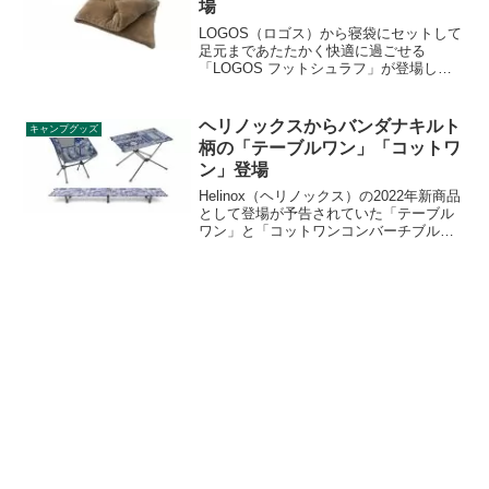
場
LOGOS（ロゴス）から寝袋にセットして
足元まであたたかく快適に過ごせる
「LOGOS フットシュラフ」が登場しま
した。ダブルジッパー採用でブランケッ
トや腹巻きにもなり、収納時は便利なク
ッションにもなります。詳細をレビュー
ヘリノックスからバンダナキルト
キャンプグッズ
します。
柄の「テーブルワン」「コットワ
ン」登場
Helinox（ヘリノックス）の2022年新商品
として登場が予告されていた「テーブル
ワン」と「コットワンコンバーチブル」
のバンダナキルト柄が登場しました。先
行して販売されたチェアワンと合わせて
バンダナキルト柄は3製品となります。詳
細をレビューします。