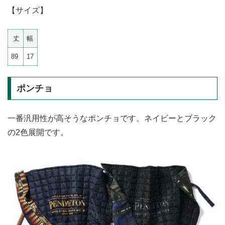
【サイズ】
丈
幅
89
17
ポンチョ
一番汎用性が高そうなポンチョです。ネイビーとブラック
の2色展開です。