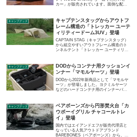
カー」が販売されています。面倒な配線
やBluetooth接続が一切不要で、スマート
フォンをスピーカーに載せるだけで2chス
ピーカーで迫力のあるサウンドを楽しめ
キャプテンスタッグからアウトフ
キャンプグッズ
るため、アウトドアにもぴったりです。
レーム構造の「トレッカー ユーテ
詳細をレビューします。
ィリティードーム3UV」登場
CAPTAIN STAG（キャプテンスタッグ）
から組立やすいアウトフレーム構造のト
ンネルテント「トレッカー ユーティリテ
ィードーム3UV」が登場しました。フラ
イシート単体ではシェルターとしても使
えます。詳細をレビューします。
DODからコンテナ用クッションイ
キャンプグッズ
ンナー「マモルヤーツ」登場
DODから2022年新商品として「マモルヤ
ーツ」が登場しました。ヨクミルヤーツ
などのハードコンテナ用のインナーバッ
グで、クッション材と仕切りによりLED
ランタンなどのワレモノを安全に保護で
きます。詳細をレビューします。
ベアボーンズから円形焚火台「カ
キャンプグッズ
ウボーイグリル チャコールトレ
イ」登場
国内ではエイアンドエフが販売代理店と
なっている人気アウトドアブランド
BAREBONES（ベアボーンズ）から、新