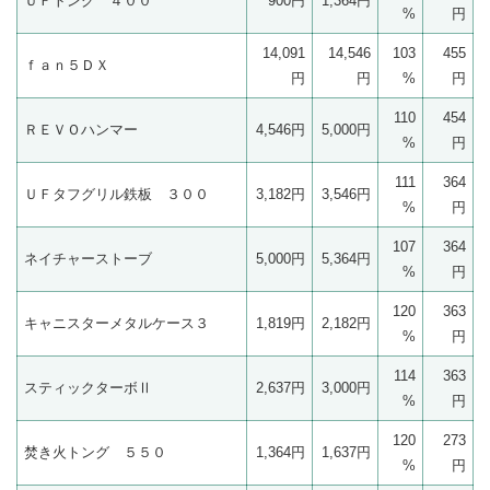
ＵＦトング ４００
900円
1,364円
%
円
14,091
14,546
103
455
ｆａｎ５ＤＸ
円
円
%
円
110
454
ＲＥＶＯハンマー
4,546円
5,000円
%
円
111
364
ＵＦタフグリル鉄板 ３００
3,182円
3,546円
%
円
107
364
ネイチャーストーブ
5,000円
5,364円
%
円
120
363
キャニスターメタルケース３
1,819円
2,182円
%
円
114
363
スティックターボⅡ
2,637円
3,000円
%
円
120
273
焚き火トング ５５０
1,364円
1,637円
%
円