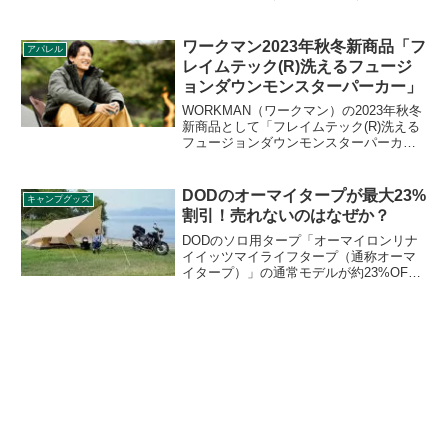
たに円形焚火台の「CowBoy Grill
Charcoal Tray（カウボーイグリル チャコ
ールトレイ）」が登場しました。詳細を
ワークマン2023年秋冬新商品「フ
アパレル
レビューします。
レイムテック(R)洗えるフュージ
ョンダウンモンスターパーカー」
WORKMAN（ワークマン）の2023年秋冬
新商品として「フレイムテック(R)洗える
フュージョンダウンモンスターパーカ
ー」が登場しました。防融加工FLAME-
TECH(R)(フレイムテック) とフュージョ
ンダウンを掛け合わせた製品で、キャン
DODのオーマイタープが最大23%
キャンプグッズ
プでも安心して使えます。詳細をレビュ
割引！売れないのはなぜか？
ーします。
DODのソロ用タープ「オーマイロンリナ
イイッツマイライフタープ（通称オーマ
イタープ）」の通常モデルが約23%OFF
の9,350円（税込）、そのTCモデルが約
13%OFFの15,400円（税込）で値引販売
されることが発表されました。本製品は
なぜ売れなかったのでしょう。原因を考
察します。