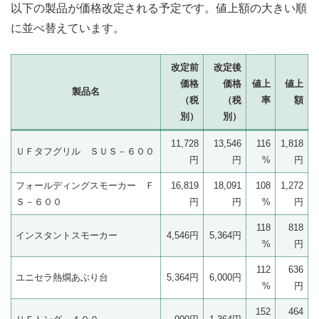
以下の製品が価格改定される予定です。値上額の大きい順
に並べ替えています。
改定前
改定後
価格
価格
値上
値上
製品名
（税
（税
率
額
別）
別）
11,728
13,546
116
1,818
ＵＦタフグリル ＳＵＳ－６００
円
円
%
円
フォールディングスモーカー Ｆ
16,819
18,091
108
1,272
Ｓ－６００
円
円
%
円
118
818
インスタントスモーカー
4,546円
5,364円
%
円
112
636
ユニセラ熱燗あぶり台
5,364円
6,000円
%
円
152
464