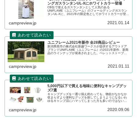
ングガスランタンUL-Xにホワイトカラー登場
CB缶で使えるガスランタンとして人気のある
UNIFLAME（ユニフレーム）のフォールディングガスラン
タンUL-Xに、2021年の限定色としてホワイトカラーが登場
します。毎年限定カラーを販売してる同製品の特徴も合わ
せてレビューします。
2021.01.14
campreview.jp
ユニフレーム2021年新作 全28商品レビュー
新潟県燕市の株式会社新越ワークスが提供するアウトドア
ブランドUNIFLAME（ユニフレーム）の2021年新作、新商
品のラインナップが発表されました。ペレットストーブな
どの独創的な新ジャンルや、ユニフレームお馴染みの焚き
火関連商品まで様々なラインナップを全商品レビューしま
す。
2021.01.11
campreview.jp
5,000円以下で買える地味に便利なキャンプグッ
ズ7選
キャンプグッズを一通り揃え終わっても、物欲がなかなか
収まらずより便利なグッズを探してしまうようになるいわ
ゆるキャンプ沼にハマってしまった方も多いのではないで
しょうか。そこで、そこまで高くなく、地味にキャンプラ
イフの質が上がるコスパの良いキャンプグッズ7選をご紹介
2020.09.06
campreview.jp
します。