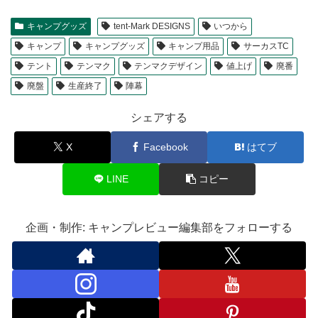
キャンプグッズ
tent-Mark DESIGNS
いつから
キャンプ
キャンプグッズ
キャンプ用品
サーカスTC
テント
テンマク
テンマクデザイン
値上げ
廃番
廃盤
生産終了
陣幕
シェアする
X
Facebook
はてブ
LINE
コピー
企画・制作: キャンプレビュー編集部をフォローする