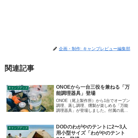
企画・制作: キャンプレビュー編集部
関連記事
ONOEから一台三役を兼ねる「万
キャンプグッズ
能調理器具」登場
ONOE（尾上製作所）から1台でオーブン
調理、蒸し調理、燻製が楽しめる「万能
調理器具」が登場しました。付属の底板
を付け替えるだけで簡単に一台三役を兼
ねることができる、まさに万能な調理器
具です。詳細をレビューします。
DODのわがやのテントに2〜3人
キャンプグッズ
用小型サイズ「わがやのテント