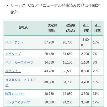
サーカスTCなどリニューアル発表済み製品は今回対
象外
改定前
改定後
値上
値上
製品名
（税込）
（税込）
げ額
げ率
11,00
ペポ テント
87,780
98,780
13%
0
ペポタープ
29,480
31,680
2,200
7%
ペポ ルーフタープ
14,080
15,180
1,100
8%
ペポライト
43,780
52,580
8,800
20%
ＨＯＢＯＳ ＮＥＳＴ
49,800
54,780
4,980
10%
２
陣幕ミニＴＣ
10,780
14,080
3,300
31%
パンダＴＣタープ
20,680
24,200
3,520
17%