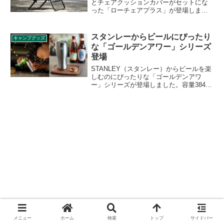
とチェアクッションカバーがセットにな
った「ローチェアプラス」が登場しまし
た。座り心地のよい折りたたみ式のロー
チェアで定評のある同社から2022年新商
品の登場です。詳細をレビューします。
スタンレーからビールにぴったり
キャンプグッズ
な「ゴールデンアワー」シリーズ
登場
STANLEY（スタンレー）からビールを楽
しむのにぴったりな「ゴールデンアワ
ー」シリーズが登場しました。容量384ml
の「ゴールデンアワー ビアタンブラー」
と、443mlの「ゴールデンアワー ピルス
ナーグラス」の2アイテムです。詳細をレ
ビューします。
メニュー
ホーム
検索
トップ
サイドバー