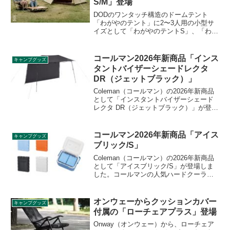
S/M」登場
DODのワンタッチ構造のドームテント
「わがやのテント」に2〜3人用の小型サ
イズとして「わがやのテントS」、「わが
やのテントM」の2製品が追加されます。
既存のわがやのテントは「わがやのテン
トL」として名称変更されます。詳細をレ
コールマン2026年新商品「インス
キャンプグッズ
ビューします。
タントバイザーシェードレクタ
DR（ジェットブラック）」
Coleman（コールマン）の2026年新商品
として「インスタントバイザーシェード
レクタ DR（ジェットブラック）」が登場
しました。日光をブロックする「ダーク
ルームテクノロジー」で涼しい空間を作
り、横一列に並びやすく、スポーツ観戦
コールマン2026年新商品「アイス
キャンプグッズ
やイベントに最適な横長タイプのシェー
ブリック/S」
ドです。詳細をレビューします。
Coleman（コールマン）の2026年新商品
として「アイスブリック/S」が登場しま
した。コールマンの人気ハードクーラー
テイク6、テイク9にちょうど良いコンパ
クトサイズの保冷剤で、保冷効果は9時間
です。カラフルな4色展開となります。詳
オンウェーからクッションカバー
キャンプグッズ
細をレビューします。
付属の「ローチェアプラス」登場
Onway（オンウェー）から、ローチェア