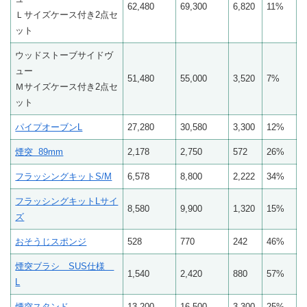
62,480
69,300
6,820
11%
Ｌサイズケース付き2点セ
ット
ウッドストーブサイドヴ
ュー
51,480
55,000
3,520
7%
Ｍサイズケース付き2点セ
ット
パイプオーブンL
27,280
30,580
3,300
12%
煙突 89mm
2,178
2,750
572
26%
フラッシングキットS/M
6,578
8,800
2,222
34%
フラッシングキットLサイ
8,580
9,900
1,320
15%
ズ
おそうじスポンジ
528
770
242
46%
煙突ブラシ SUS仕様
1,540
2,420
880
57%
L
煙突スタンド
13,200
16,500
3,300
25%