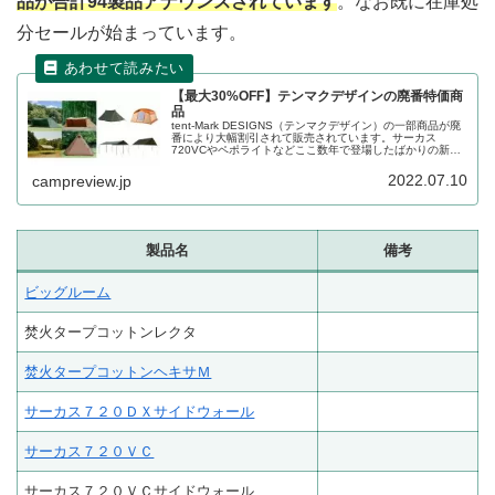
品が合計94製品アナウンスされています
。なお既に在庫処
分セールが始まっています。
【最大30%OFF】テンマクデザインの廃番特価商
品
tent-Mark DESIGNS（テンマクデザイン）の一部商品が廃
番により大幅割引されて販売されています。サーカス
720VCやペポライトなどここ数年で登場したばかりの新作
テントもセール対象となっています。詳細をレビューしま
す。
2022.07.10
campreview.jp
製品名
備考
ビッグルーム
焚火タープコットンレクタ
焚火タープコットンヘキサＭ
サーカス７２０ＤＸサイドウォール
サーカス７２０ＶＣ
サーカス７２０ＶＣサイドウォール