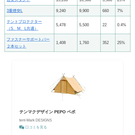
3重煙突L
9,240
9,900
660
7%
テントプロテクター
5,478
5,500
22
0.4%
（S、M、L共通）
ファスナーサポートバー
1,408
1,760
352
25%
２本セット
テンマクデザイン PEPO ペポ
tent-Mark DESIGNS
口コミを見る