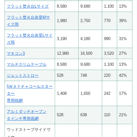
フラット焚火台Lサイズ
8,580
9,680
1,100
13%
フラット焚火台灰受Mサ
1,980
2,750
770
39%
イズ用
フラット焚火台灰受Lサイ
3,190
4,180
990
31%
ズ用
マキコン3
12,980
16,500
3,520
27%
マルチスリムテーブル
8,580
9,680
1,100
13%
ジェットストロー
528
748
220
42%
5ＷＡＹチャコールスター
ター
1,408
1,650
242
17%
専用焼網
アルミダッチオーブン
528
638
110
21%
６インチ専用底網
ウッドストーブサイドヴ
ュー