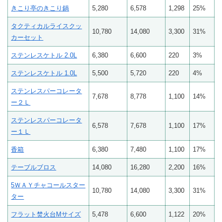
きこり亭のきこり鍋
5,280
6,578
1,298
25%
タクティカルライスクッ
10,780
14,080
3,300
31%
カーセット
ステンレスケトル 2.0L
6,380
6,600
220
3%
ステンレスケトル 1.0L
5,500
5,720
220
4%
ステンレスパーコレータ
7,678
8,778
1,100
14%
ー２Ｌ
ステンレスパーコレータ
6,578
7,678
1,100
17%
ー１Ｌ
香箱
6,380
7,480
1,100
17%
テーブルブロス
14,080
16,280
2,200
16%
5ＷＡＹチャコールスター
10,780
14,080
3,300
31%
ター
フラット焚火台Mサイズ
5,478
6,600
1,122
20%