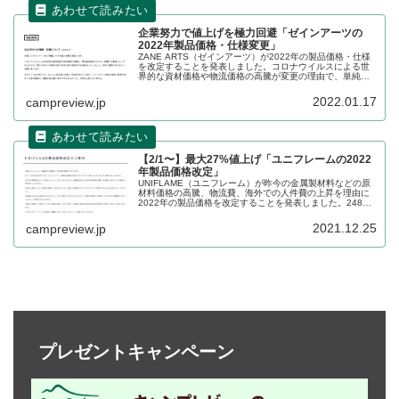
企業努力で値上げを極力回避「ゼインアーツの
2022年製品価格・仕様変更」
ZANE ARTS（ゼインアーツ）が2022年の製品価格・仕様
を改定することを発表しました。コロナウイルスによる世
界的な資材価格や物流価格の高騰が変更の理由で、単純な
値上げではなく仕様変更で極力値上げを回避する努力をし
ています。詳細をレビューします。
2022.01.17
campreview.jp
【2/1〜】最大27%値上げ「ユニフレームの2022
年製品価格改定」
UNIFLAME（ユニフレーム）が昨今の金属製材料などの原
材料価格の高騰、物流費、海外での人件費の上昇を理由に
2022年の製品価格を改定することを発表しました。248製
品について価格改定が発表されており、新価格は2022年2
月1日より適用されます。詳細をレビューします。
2021.12.25
campreview.jp
プレゼントキャンペーン