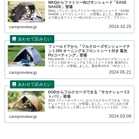
WAQからファミリー向けサンシェード「EASE
SHADE」登場
WAQ（ワック）からファミリー向けサンシェード「EASE
SHADE（イーズシェード）」が登場しました。家族4〜5
人で使えるファミリー向けのサンシェードで、フライシー
トは遮光率99%、裏面UVカットコーティングが施されてお
り、黒い影を作って日差しを遮ることができます。詳細を
2024.10.25
campreview.jp
レビューします。
フィールドアから「フルクローズサンシェードテ
ント200 オーニング＆フロントシート付き 遮光
PUコーティング」登場
FIELDOOR（フィールドア）からフルクローズサンシェー
ドテント200 オーニング＆フロントシート付き 遮光PUコ
ーティング」が登場しました。遮光率100％・UVカット率
99.8％の遮光PUコーティングタイプなので、紫外線をカッ
2024.05.21
campreview.jp
トし熱を吸収してくれます。詳細をレビューします。
DODからフルクローズできる「サカナシェード2
トバリ」登場
DOD（ディーオーディー）からフルクローズできる「サカ
ナシェード2 トバリ」が登場しました。バッグに入れて持
ち運べるピクニック用シェードサカナシェード2が、フルク
ローズできるようにリニューアルしました。詳細をレビュ
ーします。
2024.03.09
campreview.jp