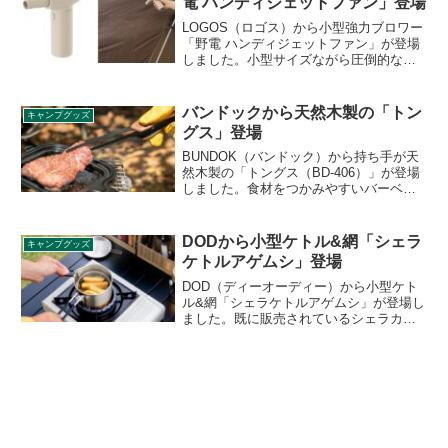
電 ハンディジェットファン」登場
できます。詳細をレビューします。
LOGOS（ロゴス）から小型強力ブロワー
「野電 ハンディジェットファン」が登場
しました。小型サイズながら圧倒的なパ
ワーを誇るブロワーで、エアマットに空
気を入れたり火おこしを補助し、テント
内の細かなゴミや水滴を吹き飛ばすなど
バンドックから天然木製の「トン
キャンプグッズ
幅広い用途に対応します。詳細をレビュ
グス」登場
ーします。
BUNDOK（バンドック）から持ち手が天
然木製の「トングス（BD-406）」が登場
しました。食材をつかみやすいバーベキ
ュー用のトングで、卓上に置いた際にト
ングの先端がテーブルにつかない構造に
なっており衛生的です。詳細をレビュー
DODから小型ケトル&網「シェラ
キャンプグッズ
します。
ケトルアゲムシ」登場
DOD（ディーオーディー）から小型ケト
ル&網「シェラケトルアゲムシ」が登場し
ました。既に販売されているシェラカッ
プ型ケトル「シェラケトル」と、新たに
登場する揚げ網兼蒸し網「アゲ＆ムシ」
のセット商品で、気軽に揚げ料理や蒸し
料理を楽しむことができます。詳細をレ
ビューします。