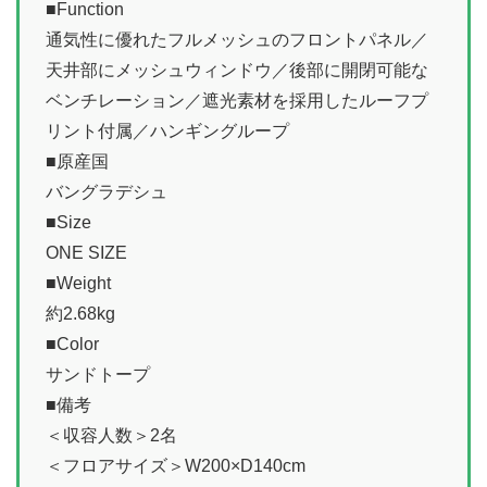
■Function
通気性に優れたフルメッシュのフロントパネル／
天井部にメッシュウィンドウ／後部に開閉可能な
ベンチレーション／遮光素材を採用したルーフプ
リント付属／ハンギングループ
■原産国
バングラデシュ
■Size
ONE SIZE
■Weight
約2.68kg
■Color
サンドトープ
■備考
＜収容人数＞2名
＜フロアサイズ＞W200×D140cm