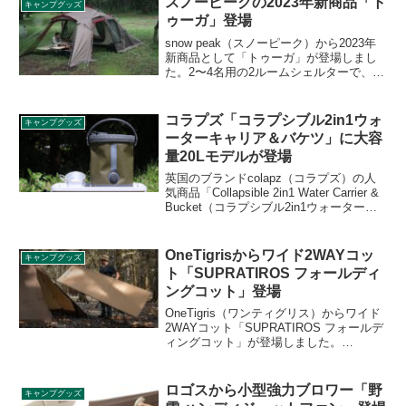
スノーピークの2023年新商品「ト
キャンプグッズ
ゥーガ」登場
snow peak（スノーピーク）から2023年
新商品として「トゥーガ」が登場しまし
た。2〜4名用の2ルームシェルターで、軽
量化されていることが特徴です。夏の暑
さや冬の寒さ対策もバッチリで、オール
シーズンに対応しています。詳細をレビ
コラプズ「コラプシブル2in1ウォ
キャンプグッズ
ューします。
ーターキャリア＆バケツ」に大容
量20Lモデルが登場
英国のブランドcolapz（コラプズ）の人
気商品「Collapsible 2in1 Water Carrier &
Bucket（コラプシブル2in1ウォーターキ
ャリア＆バケツ）」に大容量20Lモデルが
追加されました。持ち運びの際はコンパ
クトに収納できる折りたたみ式ウォータ
OneTigrisからワイド2WAYコッ
キャンプグッズ
ージャグです。詳細をレビューします。
ト「SUPRATIROS フォールディ
ングコット」登場
OneTigris（ワンティグリス）からワイド
2WAYコット「SUPRATIROS フォールデ
ィングコット」が登場しました。
220×80cmの大型コットで、ゆったりと体
を伸ばして横になることができます。ハ
イ/ローの切り替えが可能な2WAY仕様
ロゴスから小型強力ブロワー「野
キャンプグッズ
で、シーンに合わせて使い分けることが