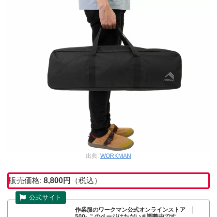
出典:
WORKMAN
販売価格:
8,800
円
（税込）
作業服のワークマン公式オンラインストア │
500- このページはただいま調整中です