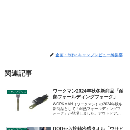
企画・制作: キャンプレビュー編集部
関連記事
ワークマン2024年秋冬新商品「耐
キャンプグッズ
熱フォールディングフォーク」
WORKMAN（ワークマン）の2024年秋冬
新商品として「耐熱フォールディングフ
ォーク」が登場しました。アウトドアシ
ーンでの調理や食事にぴったりな折りた
たみ式のフォークで、本体はポリアミド
製で耐熱温度は150℃までです。詳細をレ
DODから接触冷感タオル「ウサヒ
キャンプグッズ