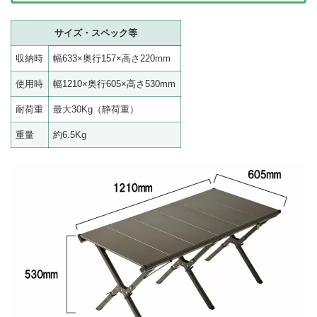
サイズ・スペック等
収納時
幅633×奥行157×高さ220mm
使用時
幅1210×奥行605×高さ530mm
耐荷重
最大30Kg（静荷重）
重量
約6.5Kg