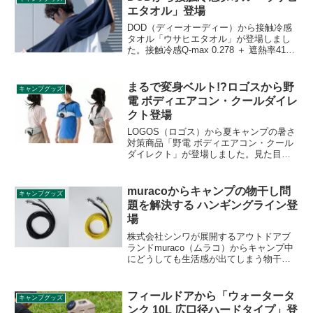
ビューします。
エタオル」登場
DOD（ディーオーディー）から接触冷感
タオル「ウサヒエタオル」が登場しまし
た。接触冷感Q-max 0.278 ＋ 遮熱率41%
＋ UVカット91.9%のタオルで、日差しを
遮るだけでなく、接触冷感で肌に触れた
瞬間の熱を逃がす夏対策アイテムです。
まるで変身ベルト!?ロゴスから野
キャンプグッズ
詳細をレビューします。
電 ボディエアコン・クールダイレ
クト登場
LOGOS（ロゴス）から夏キャンプの暑さ
対策商品「野電 ボディエアコン・クール
ダイレクト」が登場しました。見た目の
インパクトがある商品ですが、服装を変
えることなく涼めるという点では画期的
に思えます。詳細をレビューします。
muracoからキャンプの物干し問
キャンプグッズ
題を解決する ハンギングライン登
場
株式会社シンワが展開するアウトドアブ
ランドmuraco（ムラコ）からキャンプ中
にどうしても生活感が出てしまう物干し
問題をおしゃれに解決する便利なアイテ
ム ハンギングラインが登場しました。
2021年3月中旬に発送予定です。詳細をレ
フィールドアから「ウォータータ
キャンプグッズ
ビューします。
ンク 10L 広口径ハードタイプ」登