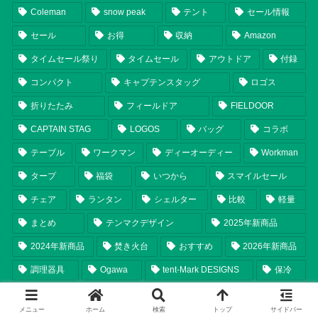
Coleman
snow peak
テント
セール情報
セール
お得
収納
Amazon
タイムセール祭り
タイムセール
アウトドア
付録
コンパクト
キャプテンスタッグ
ロゴス
折りたたみ
フィールドア
FIELDOOR
CAPTAIN STAG
LOGOS
バッグ
コラボ
テーブル
ワークマン
ディーオーディー
Workman
タープ
福袋
いつから
スマイルセール
チェア
ランタン
シェルター
比較
軽量
まとめ
テンマクデザイン
2025年新商品
2024年新商品
焚き火台
おすすめ
2026年新商品
調理器具
Ogawa
tent-Mark DESIGNS
保冷
ソロキャンプ
限定
ユニフレーム
オガワ
メニュー
ホーム
検索
トップ
サイドバー
2026年
UNIFLAME
レビュー