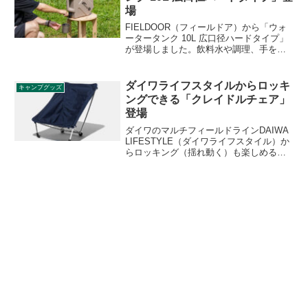
場
FIELDOOR（フィールドア）から「ウォ
ータータンク 10L 広口径ハードタイプ」
が登場しました。飲料水や調理、手を洗
う、食器をすすぐなど様々なシーンで役
立つウォータータンクで、キャンプはも
ちろん災害時にも活躍するアイテムで
ダイワライフスタイルからロッキ
キャンプグッズ
す。詳細をレビューします。
ングできる「クレイドルチェア」
登場
ダイワのマルチフィールドラインDAIWA
LIFESTYLE（ダイワライフスタイル）か
らロッキング（揺れ動く）も楽しめるリ
ラックスチェア「クレイドルチェア」が
登場しました。脚のフレームパーツを付
け替えることによって、高さがハイとロ
ーの二段階になる設計のチェアです。詳
細をレビューします。