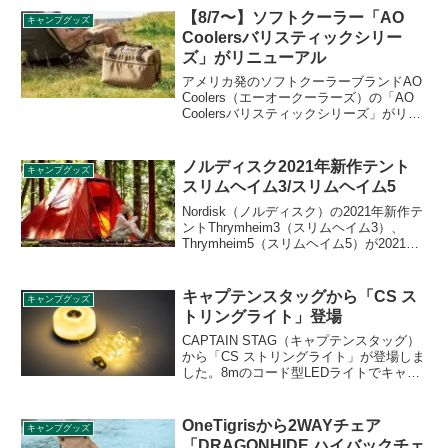
【8/7〜】ソフトクーラー「AO
キャンプグッズ
Coolersバリスティックシリー
ズ」がリニューアル
アメリカ発のソフトクーラーブランドAO
Coolers（エーオークーラーズ）の「AO
Coolersバリスティックシリーズ」がリニ
ューアルし、2021年8月7日から販売開始
されます。日本では株式会社ビッグウイ
ングが代理店になっています。詳細をレ
ノルディスク2021年新作テント
キャンプグッズ
ビューします。
スリムヘイム3/スリムヘイム5
Nordisk（ノルディスク）の2021年新作テ
ントThrymheim3（スリムヘイム3）、
Thrymheim5（スリムヘイム5）が2021年6
月以降に販売開始となります。四角錐形
状のティピー型テントで、3人用と5人用
のサイズとなります。詳細をレビューし
キャプテンスタッグから「CS ス
キャンプグッズ
ます。
トリングライト」登場
CAPTAIN STAG（キャプテンスタッグ）
から「CS ストリングライト」が登場しま
した。8mのコード型LEDライトでキャン
プサイトを楽しく彩ることができます。
生活防水仕様でアウトドアでも安心して
使うことができ、テント出入口やインナ
OneTigrisから2WAYチェア
キャンプグッズ
ーテントの照明や飾り付けにぴったりの
「DRAGONHIDE ハイバックチェ