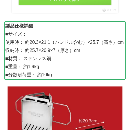
ポチップ
製品仕様詳細
■サイズ：
使用時： 約20.3×21.1（ハンドル含む）×25.7（高さ）cm
収納時： 約25.7×20.9×7（厚さ）cm
■材質： ステンレス鋼
■重量： 約1.9kg
■分散耐荷重： 約10kg