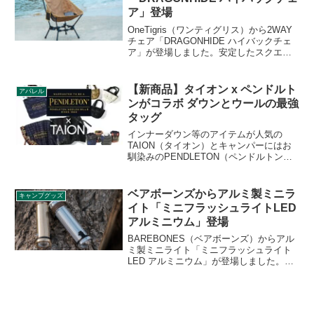
アイテムです。詳細をレビューします。
ア」登場
OneTigris（ワンティグリス）から2WAY
チェア「DRAGONHIDE ハイバックチェ
ア」が登場しました。安定したスクエア
構造のフレームが採用されており、脚部
分を着脱することで、ハイ、ローの高さ
調節ができる2WAYチェアです。詳細をレ
【新商品】タイオン x ペンドルト
アパレル
ビューします。
ンがコラボ ダウンとウールの最強
タッグ
インナーダウン等のアイテムが人気の
TAION（タイオン）とキャンパーにはお
馴染みのPENDLETON（ペンドルトン）
がコラボアイテムを発表しました。ダウ
ンとウール素材のいいとこ取りアイテム
はこの冬注目です。詳細をレビューしま
ベアボーンズからアルミ製ミニラ
キャンプグッズ
す。
イト「ミニフラッシュライトLED
アルミニウム」登場
BAREBONES（ベアボーンズ）からアル
ミ製ミニライト「ミニフラッシュライト
LED アルミニウム」が登場しました。コ
ンパクトな懐中電灯のアルミバージョン
で、ユニークな湾曲したドームレンズが
ヴィンテージの魅力を高めます。詳細を
レビューします。