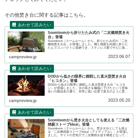
その他焚き台に関する記事はこちら。
Soomloomから折りたたみ式の「二次燃焼焚き火
台」登場
Soomloom（スームルーム）から、折りたたみ式の「二次
燃焼焚き火台」が登場しました。脚と側面を内側に折りた
たんでコンパクトに収納でき、ステンレス製でサビに強
く、ゴトクも付属するため焚き火調理もしやすい焚き火台
です。詳細をレビューします。
2023.06.07
campreview.jp
DODから低さの限界に挑戦した直火型焚き火台
「ヒコタン」登場
DODから低さの限界に挑戦した直火型焚き火台「ヒコタ
ン」が登場しました。火の高さを極端に下げたという意味
合いの製品名の通り、非常に低い位置で直火のように焚き
火を楽しめるスチール製の焚き火台です。詳細をレビュー
します。
2023.05.20
campreview.jp
Soomloomから焚き火台としても使える「二次燃
焼薪ストーブIdeal」登場
Soomloom（スームルーム）から、焚き火台としても使え
る「二次燃焼薪ストーブIdeal（アイディアル）」が登場し
ました。サイドの空気穴で二次燃焼を促す構造となってお