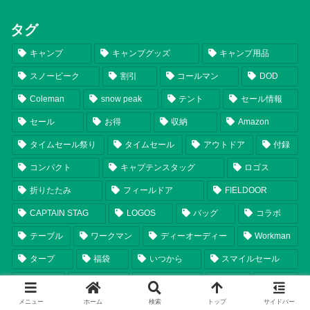
タグ
キャンプ
キャンプグッズ
キャンプ用品
スノーピーク
割引
コールマン
DOD
Coleman
snow peak
テント
セール情報
セール
お得
収納
Amazon
タイムセール祭り
タイムセール
アウトドア
付録
コンパクト
キャプテンスタッグ
ロゴス
折りたたみ
フィールドア
FIELDOOR
CAPTAIN STAG
LOGOS
バッグ
コラボ
テーブル
ワークマン
ディーオーディー
Workman
タープ
福袋
いつから
スマイルセール
チェア
ランタン
シェルター
比較
軽量
メニュー
ホーム
検索
トップ
サイドバー
まとめ
テンマクデザイン
2025年新商品