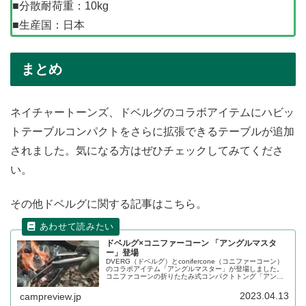
■分散耐荷重：10kg
■生産国：日本
まとめ
ネイチャートーンズ、ドベルグのコラボアイテムにハビッ
トテーブルコンパクトをさらに拡張できるテーブルが追加
されました。気になる方はぜひチェックしてみてくださ
い。
その他ドベルグに関する記事はこちら。
ドベルグ×コニファーコーン 「アングルマスタ
ー」登場
DVERG（ドベルグ）とconifercone（コニファーコーン）
のコラボアイテム「アングルマスター」が登場しました。
コニファコーンの折りたたみ式コンパクトトング「アング
ルマスター」を、オイルで仕上げたドベルグ別注バージョ
ンです。詳細をレビューします。
2023.04.13
campreview.jp