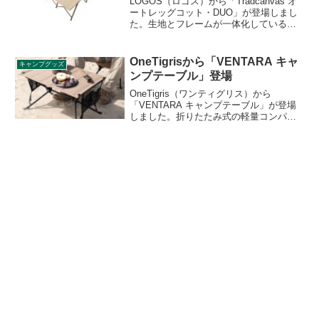
LOGOS（ロゴス）から「Tradcanvas オ
ートレッグコット・DUO」が登場しまし
た。生地とフレームが一体化している組
み立て・撤収が簡単なオートレッグシス
テム採用の2人用コットで、地面からの熱
や冷気、湿気の影響を受けにくいハイス
OneTigrisから「VENTARA キャ
キャンプグッズ
タイル仕様です。詳細をレビューしま
ンプテーブル」登場
す。
OneTigris（ワンティグリス）から
「VENTARA キャンプテーブル」が登場
しました。折りたたみ式の軽量コンパク
トテーブルで、収納サイズは
43cm×14cm×10cm、重量は1.1kgとなっ
ており、非常にコンパクトに持ち運ぶこ
とができます。詳細をレビューします。