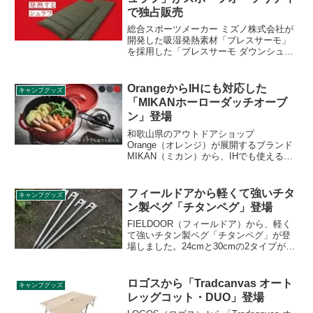
よる充電が可能です。詳細をレビューし
で独占販売
ます。
総合スポーツメーカー ミズノ株式会社が
開発した吸湿発熱素材「ブレスサーモ」
を採用した「ブレスサーモ ダウンシュラ
フ」が2021年9月初旬より、スポーツオー
ソリティにて独占販売されます。詳細を
レビューします。
OrangeからIHにも対応した
キャンプグッズ
「MIKANホーローダッチオーブ
ン」登場
和歌山県のアウトドアショップ
Orange（オレンジ）が展開するブランド
MIKAN（ミカン）から、IHでも使えるホ
ーロー製ダッチオーブン「MIKANホーロ
ーダッチオーブン」のプロジェクトがク
ラウドファンディングで始まっていま
フィールドアから軽くて強いチタ
キャンプグッズ
す。詳細をレビューします。
ン製ペグ「チタンペグ」登場
FIELDOOR（フィールドア）から、軽く
て強いチタン製ペグ「チタンペグ」が登
場しました。24cmと30cmの2タイプが販
売されます。ペグの重量は1本あたり
24cmタイプで55g、30cmタイプで68gで
す。詳細をレビューします。
ロゴスから「Tradcanvas オート
キャンプグッズ
レッグコット・DUO」登場