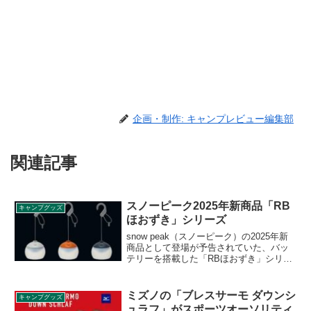
企画・制作: キャンプレビュー編集部
関連記事
スノーピーク2025年新商品「RB
キャンプグッズ
ほおずき」シリーズ
snow peak（スノーピーク）の2025年新
商品として登場が予告されていた、バッ
テリーを搭載した「RBほおずき」シリー
ズが2025年4月26日に発売となりました。
人気LEDランタン「ほおずき」のバッテ
リー搭載モデルで、従来モデルのように
ミズノの「ブレスサーモ ダウンシ
キャンプグッズ
乾電池の交換が不要でUSB Type-C規格に
ュラフ」がスポーツオーソリティ