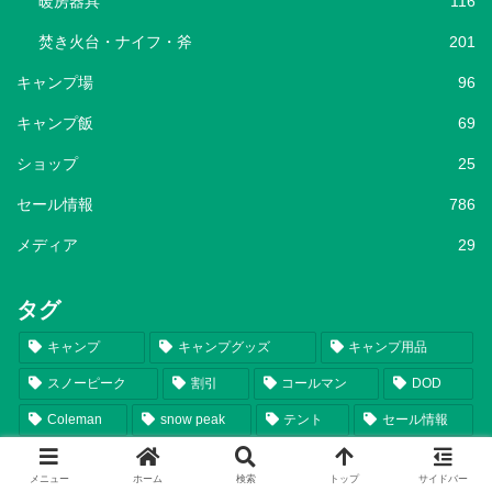
暖房器具
116
焚き火台・ナイフ・斧
201
キャンプ場
96
キャンプ飯
69
ショップ
25
セール情報
786
メディア
29
タグ
キャンプ
キャンプグッズ
キャンプ用品
スノーピーク
割引
コールマン
DOD
Coleman
snow peak
テント
セール情報
セール
お得
収納
Amazon
メニュー
ホーム
検索
トップ
サイドバー