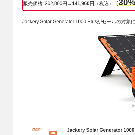
30
販売価格:
202,800円
→
141,960円
（税込）【
Jackery Solar Generator 1000 Plusが
出
Jackery Solar Generator 1000