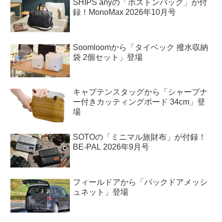
SHIPS anyの「ボストンバッグ」が付
録！MonoMax 2026年10月号
Soomloomから「タイベック 撥水収納
袋 2個セット」登場
キャプテンスタッグから「シャープナ
ー付きカッティングボード 34cm」登
場
SOTOの「ミニマル旅財布」が付録！
BE-PAL 2026年9月号
フィールドアから「バックドアメッシ
ュネット」登場