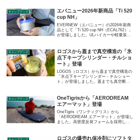
エバニュー2026年新商品「Ti 520
キャンプグッズ
cup NH」
EVERNEW（エバニュー）の2026年新商
品として「Ti 520 cup NH（ECAL762）」
が登場しました。ULハイカーや軽量装備
を重視するアウトドア愛好家に向けた純
チタン製ハンドルレスカップで、0.3mm
厚のULチタンを採用し、軽量化と耐久性
ロゴスから蓋まで真空構造の「氷
キャンプグッズ
を両立しました。詳細をレビューしま
点下キープシリンダー・チルショ
す。
ート」登場
LOGOS（ロゴス）から蓋まで真空構造の
「氷点下キープシリンダー・チルショー
ト」が登場しました。蓋までも真空断熱
構造にしたキープシリンダーのコンパク
トモデルで、使いやすい440mlサイズとな
っており、アウトドアはもちろん、通
OneTigrisから「AERODREAM
キャンプグッズ
勤・通学やデスクワークなど日常使いに
エアーマット」登場
もぴったりです。詳細をレビューしま
す。
OneTigris（ワンティグリス）から
「AERODREAM エアーマット」が登場し
ました。高密度反発フォームを採用した
エアーマットで、約60秒で80%まで自動
膨張し、20秒空気を注入することで好み
の硬さに調節することができます。断熱
ロゴスの爆売れ保冷剤にソフトタ
キャンプグッズ