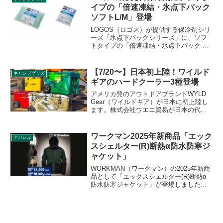
性を示すR値は4.1となっており、3シーズ
イプの「倍速凍結・氷点下パック
ンに対応します。詳細をレビューしま
ソフトL/M」登場
す。
LOGOS（ロゴス）が提供する保冷剤シリ
ーズ「氷点下パックシリーズ」に、ソフ
トタイプの「倍速凍結・氷点下パック ソ
フトL」、「倍速凍結・氷点下パック ソ
フトM」が登場しました。限られた冷凍
庫内のスペースでも凍結しやすく、庫内
【7/20〜】日本初上陸！ワイルド
キャンプグッズ
の空間にフレキシブルに対応します。詳
ギアのハードクーラー3種登場
細をレビューします。
アメリカ発のアウトドアブランドWYLD
Gear（ワイルドギア）が日本に初上陸し
ます。株式会社ウエニ貿易が日本の代理
店となり、2021年7月20日よりそごう横浜
店で先行販売されるとのこと。HARD
COOLER 75Q/50Q/25Qが販売されます。
ワークマン2025年新商品「エック
アパレル
詳細をレビューします。
スシェルター(R)断熱α防水防寒ジ
ャケット」
WORKMAN（ワークマン）の2025年新商
品として「エックスシェルター(R)断熱α
防水防寒ジャケット」が登場しました。
外部からの冷気の影響を受けにくい断熱
素材XShelter（エックスシェルター）断
熱αを採用した防水防寒ジャケットです。
詳細をレビューします。