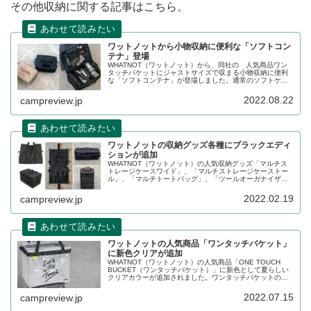
その他収納に関する記事はこちら。
ワットノットから小物収納に便利な「ソフトコン
テナ」登場
WHATNOT（ワットノット）から、同社の 人気商品ワン
タッチバケットにジャストサイズで収まる小物収納に便利
な「ソフトコンテナ」が登場しました。通常のソフトケー
スよりもしっかりとした作りで収納物をしっかり守りま
す。2022年8月23日から発売です。詳細をレビューしま
2022.08.22
campreview.jp
す。
ワットノットの収納グッズ各種にブラックエディ
ションが追加
WHATNOT（ワットノット）の人気収納グッズ「マルチス
トレージケースワイド」、「マルチストレージケーストー
ル」、「マルチトートバッグ」、「ツールオーガナイザ
ー」、「ギアコンテナ」に新色ブラックエディションが追
加されます。詳細をレビューします。
2022.02.19
campreview.jp
ワットノットの人気商品「ワンタッチバケット」
に新色クリアが追加
WHATNOT（ワットノット）の人気商品「ONE TOUCH
BUCKET（ワンタッチバケット）」に新色として夏らしい
クリアカラーが追加されました。ワンタッチバケットの使
いやすさはそのままに、半透明生地を採用しています。詳
細をレビューします。
2022.07.15
campreview.jp