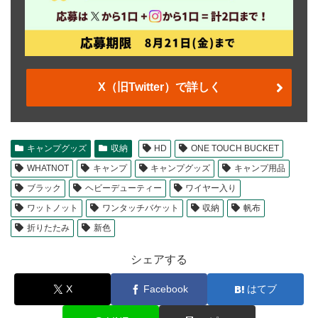
X（旧Twitter）で詳しく
キャンプグッズ
収納
HD
ONE TOUCH BUCKET
WHATNOT
キャンプ
キャンプグッズ
キャンプ用品
ブラック
ヘビーデューティー
ワイヤー入り
ワットノット
ワンタッチバケット
収納
帆布
折りたたみ
新色
シェアする
X
Facebook
はてブ