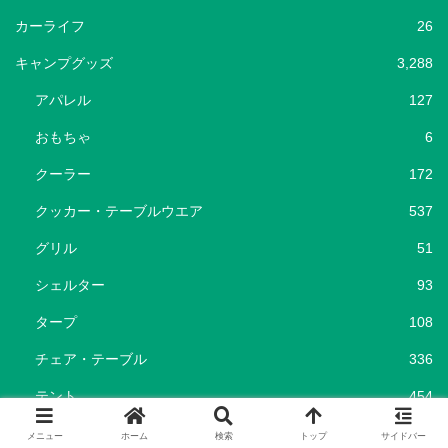
カーライフ
26
キャンプグッズ
3,288
アパレル
127
おもちゃ
6
クーラー
172
クッカー・テーブルウエア
537
グリル
51
シェルター
93
タープ
108
チェア・テーブル
336
テント
454
バーナー
100
メニュー
ホーム
検索
トップ
サイドバー