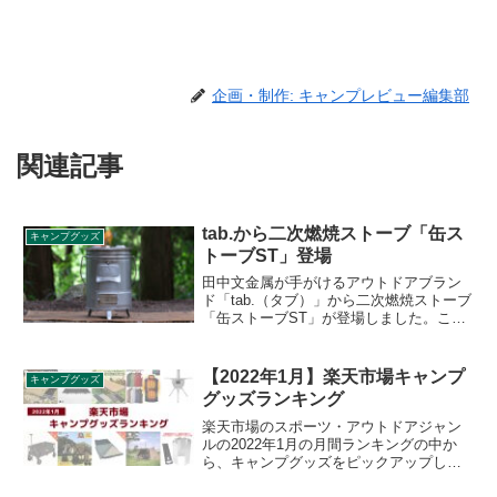
企画・制作: キャンプレビュー編集部
関連記事
tab.から二次燃焼ストーブ「缶ス
キャンプグッズ
トーブST」登場
田中文金属が手がけるアウトドアブラン
ド「tab.（タブ）」から二次燃焼ストーブ
「缶ストーブST」が登場しました。これ
一台で、調理も焚火も暖房もこなすこと
ができ、二次燃焼による高い燃焼性能
で、煙も燃え残りも少ないのが特徴で
【2022年1月】楽天市場キャンプ
キャンプグッズ
す。フタがゴトクになるので、鍋やフラ
グッズランキング
イパンでの調理も可能です。詳細をレビ
ューします。
楽天市場のスポーツ・アウトドアジャン
ルの2022年1月の月間ランキングの中か
ら、キャンプグッズをピックアップして
トップ10の商品をご紹介します。どんな