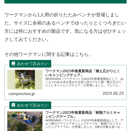
ワークマンから1人用の折りたたみベンチが登場しまし
た。サイズに余裕のあるベンチでゆったりとくつろぎたい
方には特におすすめの製品です。気になる方はぜひチェッ
クしてみてください。
その他ワークマンに関する記事はこちら。
ワークマン2023年春夏新商品「燃え広がりにく
いキャンピングチェア」
WORKMAN（ワークマン）の2023年春夏新商品として、ぬ
くもりのある木を思わせる見た目のアルミ製「燃え広がり
にくいキャンピングチェア」が登場しました。フレームは
軽量なアルミ製で、座面生地には燃え広がりにくい加工が
施されています。Web限定での販売です。詳細をレビュー
2023.06.23
campreview.jp
します。
ワークマン2023年春夏新商品「耐熱アルミキャ
ンピングテーブル」
WORKMAN（ワークマン）の2023年春夏新商品として、ア
ルミ製のアウトドアダイニングテーブル「耐熱アルミキャ
ンピングテーブル」が登場しました。6枚の天板を並べる構
造になっており、収納時はコンパクトに持ち運ぶことがで