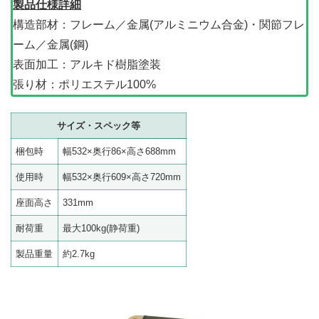
製品仕様詳細
構造部材：フレーム／金属(アルミニウム合金)・関節フレ
ーム／金属(鋼)
表面加工：アルキド樹脂塗装
張り材：ポリエステル100%
サイズ・スペック等
梱包時
幅532×奥行86×高さ688mm
使用時
幅532×奥行609×高さ720mm
座面高さ
331mm
耐荷重
最大100kg(静荷重)
製品重量
約2.7kg