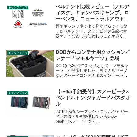
商品が楽天市場でよく売れているのか、
確認しながらトレンドをチェックしまし
ベルテント比較レビュー（ノルデ
キャンプグッズ
ょう。詳細をレビューします。
ィスク、キャンバスキャンプ、ロ
ーベンス、ニュートラルアウトド
ア）
近年キャンプ場でよく見かけるようにな
ったベルテント。グランピング施設の常
設テントなどにも使われることが多く、
高価にも関わらず販売動向は好調なよう
です。ベルテントを販売している主要メ
ーカーNordisk（ノルディスク）、
DODからコンテナ用クッションイ
キャンプグッズ
CanvasCamp（キャンバスキャンプ）、
ンナー「マモルヤーツ」登場
Robens（ローベンス）、Neutral
Outdoor（ニュートラルアウトドア）のベ
DODから2022年新商品として「マモルヤ
ル型テントを比較レビューします。
ーツ」が登場しました。ヨクミルヤーツ
などのハードコンテナ用のインナーバッ
グで、クッション材と仕切りによりLED
ランタンなどのワレモノを安全に保護で
きます。詳細をレビューします。
【〜6/5予約受付】スノーピーク×
キャンプグッズ
ペンドルトン ジャガードバスタオ
ル
2018年秋冬シーズンからコラボジャガー
ドバスタオルを提供しているsnow
peak（スノーピーク）
×PENDLETON（ペンドルトン）。2021
年3月に第6弾のコラボ商品が販売されま
したが、2021年6月5日に前回よりも一回