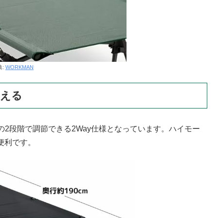
典:
WORKMAN
使える
2段階で調節できる2Way仕様となっています。ハイモー
便利です。