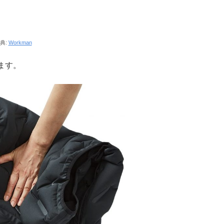
典:
Workman
ます。