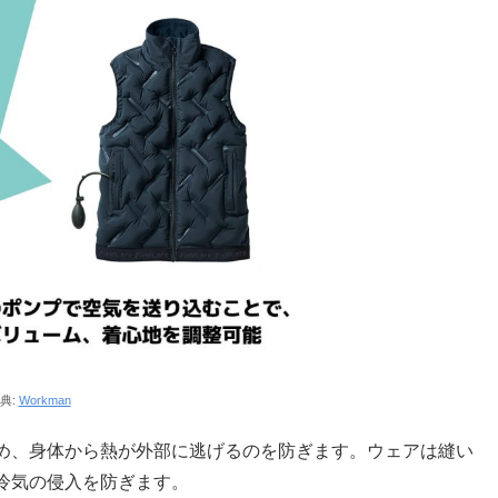
典:
Workman
め、身体から熱が外部に逃げるのを防ぎます。ウェアは縫い
冷気の侵入を防ぎます。