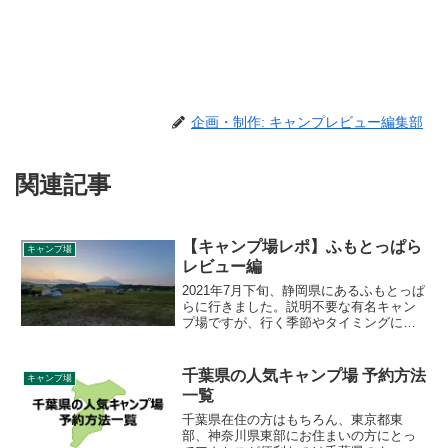
企画・制作: キャンプレビュー編集部
関連記事
【キャンプ場レポ】ふもとっぱら
キャンプ場
レビュー編
2021年7月下旬、静岡県にあるふもとっぱ
らに行きました。説明不要な有名キャン
プ場ですが、行く季節やタイミングによ
っては過ごしやすさが大きく変わるキャ
ンプ場です。実際の施設面の特徴を踏ま
えながら詳細をレポートします。
千葉県の人気キャンプ場 予約方法
キャンプ場
一覧
千葉県在住の方はもちろん、東京都東
部、神奈川県東部にお住まいの方にとっ