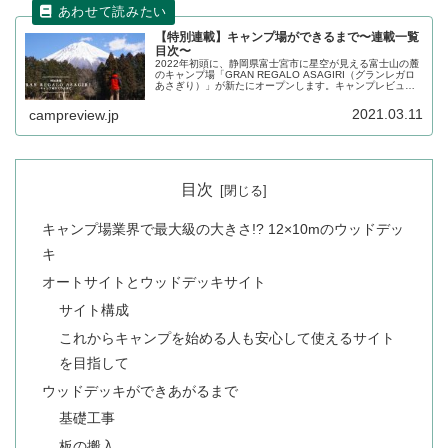
【特別連載】キャンプ場ができるまで〜連載一覧
目次〜
2022年初頭に、静岡県富士宮市に星空が見える富士山の麓
のキャンプ場「GRAN REGALO ASAGIRI（グランレガロ
あさぎり）」が新たにオープンします。キャンプレビュー
では、オープンまでの様子を特別連載という形で密着取材
させていただくことになりました。こちらのページは、全
2021.03.11
campreview.jp
コンテンツを一覧化した目次ページとなります。
目次
キャンプ場業界で最大級の大きさ!? 12×10mのウッドデッ
キ
オートサイトとウッドデッキサイト
サイト構成
これからキャンプを始める人も安心して使えるサイト
を目指して
ウッドデッキができあがるまで
基礎工事
板の搬入