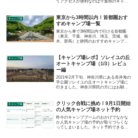
てアクセスが便利なのは千葉県のキャン
プ場。海も山もあり、魅力的なキャンプ
場もたくさんあります。ネットで予約で
きるかどうか、電話予約のみなのかどう
東京から3時間以内！首都圏おす
キャンプ場
かの一覧つきでご紹介します。
すめキャンプ場一覧
東京から車で3時間以内で行ける首都圏
（東京、千葉、神奈川、埼玉、茨城、栃
木、群馬）と静岡のおすすめキャンプ場
の一覧記事です。おすすめ度合いと、各
キャンプ場のレビュー記事をまとめてい
ます。キャンプ場選びの参考にしてみて
【キャンプ場レポ】ソレイユの丘
キャンプ場
ください。
オートキャンプ場（1/3）レビュ
ー編
2021年2月下旬、神奈川県にある長井海の
手公園ソレイユの丘オートキャンプ場に
行きました。神奈川県民の方にはお馴染
み、大きな公園と併設された施設の行き
届いたキャンプ場です。実際の施設面の
特徴を踏まえながら詳細をレポートしま
クリック合戦に挑め！9月1日開始
キャンプ場
す。
の人気キャンプ場ネット予約
昨今のキャンプブームのおかげでなかな
か人気キャンプ場の予約が取りづらくな
ってしまいました。ネット予約できる多
くの人気キャンプ場が毎月1日の0時もし
くは翌朝から予約の受付を開始します。