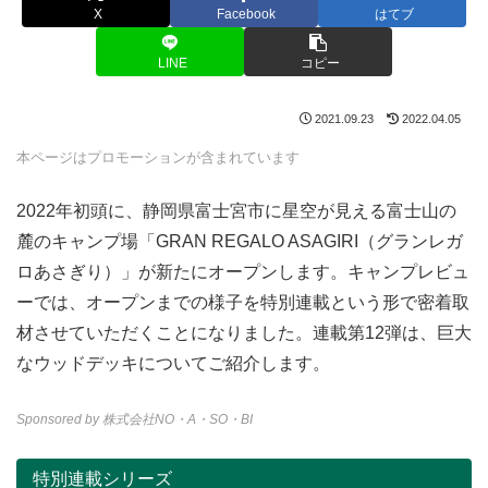
X
Facebook
はてブ
LINE
コピー
2021.09.23
2022.04.05
本ページはプロモーションが含まれています
2022年初頭に、静岡県富士宮市に星空が見える富士山の
麓のキャンプ場「GRAN REGALO ASAGIRI（グランレガ
ロあさぎり）」が新たにオープンします。キャンプレビュ
ーでは、オープンまでの様子を特別連載という形で密着取
材させていただくことになりました。連載第12弾は、巨大
なウッドデッキについてご紹介します。
Sponsored by 株式会社NO・A・SO・BI
特別連載シリーズ