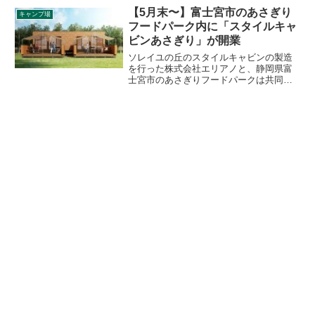
事前に予約開始スケジュールを把握し、
【5月末〜】富士宮市のあさぎり
キャンプ場
パソコンやスマートフォンを準備して行
フードパーク内に「スタイルキャ
きたいキャンプ場の予約を取れるようご
ビンあさぎり」が開業
紹介します。
ソレイユの丘のスタイルキャビンの製造
を行った株式会社エリアノと、静岡県富
士宮市のあさぎりフードパークは共同
で、2021年5月末にあさぎりフードパーク
内のキャンプ上に「スタイルキャビンあ
さぎり」を開業すると発表しました。詳
細をレビューします。