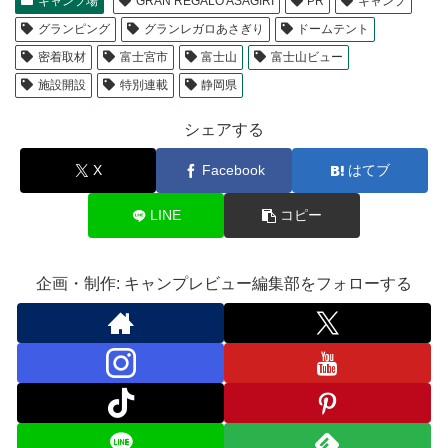
キャンプ場
GRAN REGALO ASAGIRI
PR
キャンプ
グランピング
グランレガロあさぎり
ドームテント
密着取材
富士宮市
富士山
富士山ビュー
施設開設
特別連載
静岡県
シェアする
X
Facebook
はてブ
LINE
コピー
企画・制作: キャンプレビュー編集部をフォローする