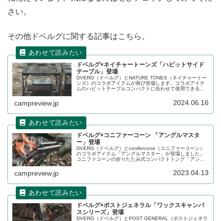
さい。
その他ドベルグに関する記事はこちら。
ドベルグ×ネイチャートーンズ「ハビットサイド
テーブル」登場
DVERG（ドベルグ）とNATURE TONES（ネイチャートー
ンズ）のコラボアイテムが再び登場します。コラボアイテ
ムのハビットテーブルコンパクトに合わせて使用できるサ
イドテーブルで、単体でも使用できる折りたたみテーブル
です。詳細をレビューします。
2024.06.16
campreview.jp
ドベルグ×コニファーコーン 「アングルマスタ
ー」登場
DVERG（ドベルグ）とconifercone（コニファーコーン）
のコラボアイテム「アングルマスター」が登場しました。
コニファコーンの折りたたみ式コンパクトトング「アング
ルマスター」を、オイルで仕上げたドベルグ別注バージョ
ンです。詳細をレビューします。
2023.04.13
campreview.jp
ドベルグ×ポストジェネラル「ワックスキャンバ
スシリーズ」登場
DVERG（ドベルグ）とPOST GENERAL（ポストジェネラ