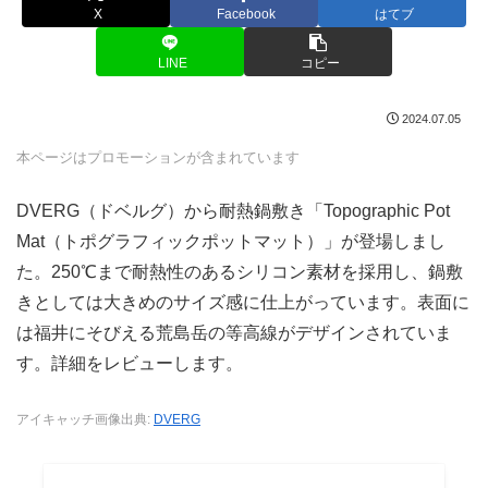
X
Facebook
はてブ
LINE
コピー
2024.07.05
本ページはプロモーションが含まれています
DVERG（ドベルグ）から耐熱鍋敷き「Topographic Pot
Mat（トポグラフィックポットマット）」が登場しまし
た。250℃まで耐熱性のあるシリコン素材を採用し、鍋敷
きとしては大きめのサイズ感に仕上がっています。表面に
は福井にそびえる荒島岳の等高線がデザインされていま
す。詳細をレビューします。
アイキャッチ画像出典:
DVERG