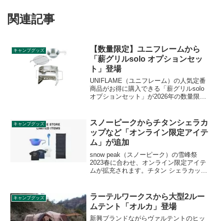
関連記事
【数量限定】ユニフレームから
キャンプグッズ
「薪グリルsolo オプションセッ
ト」登場
UNIFLAME（ユニフレーム）の人気定番
商品がお得に購入できる「薪グリルsolo
オプションセット」が2026年の数量限定
セットとして登場します。薪グリル
solo・薪グリルsolo ブリッジ・UFシェラ
カップ 300が揃ったお得なセットです。
スノーピークからチタンシェラカ
キャンプグッズ
詳細をレビューします。
ップなど「オンライン限定アイテ
ム」が追加
snow peak（スノーピーク）の雪峰祭
2023春に合わせ、オンライン限定アイテ
ムが拡充されます。チタン シェラカップ
ONLINE、チタン 先割れスプーン
ONLINE、SSシングル ONLINE、
EMBRACE OUTDOOR LIVING T shirtが
ラーテルワークスから大型2ルー
キャンプグッズ
追加されます。詳細をレビューします。
ムテント「オルカ」登場
新興ブランドながらヴァルテントのヒッ