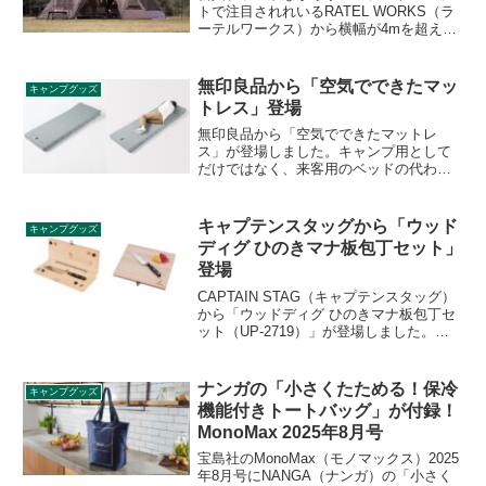
トで注目されれいるRATEL WORKS（ラ
ーテルワークス）から横幅が4mを超える
大型2ルームテント「オルカ」が登場しま
した。2022年6月発売予定です。詳細をレ
ビューします。
無印良品から「空気でできたマッ
キャンプグッズ
トレス」登場
無印良品から「空気でできたマットレ
ス」が登場しました。キャンプ用として
だけではなく、来客用のベッドの代わり
や昼寝などちょっと横になりたいときの
ごろ寝マット、車中泊・災害時の防災備
品としても使えるエアーマットです。詳
キャプテンスタッグから「ウッド
キャンプグッズ
細をレビューします。
ディグ ひのきマナ板包丁セット」
登場
CAPTAIN STAG（キャプテンスタッグ）
から「ウッドディグ ひのきマナ板包丁セ
ット（UP-2719）」が登場しました。国
産ひのきを使用した折りたたみ式のまな
板の中に、ディンプル加工が施された三
徳包丁を収納できるセット商品です。詳
ナンガの「小さくたためる！保冷
キャンプグッズ
細をレビューします。
機能付きトートバッグ」が付録！
MonoMax 2025年8月号
宝島社のMonoMax（モノマックス）2025
年8月号にNANGA（ナンガ）の「小さく