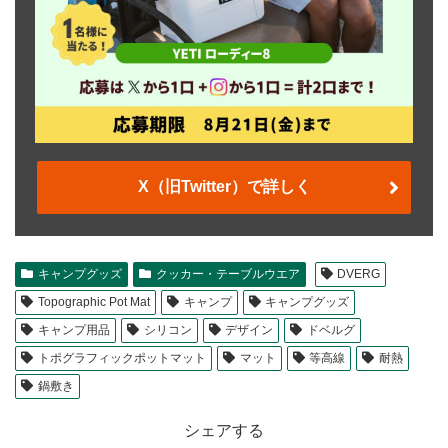
X（旧Twitter）で詳しく
キャンプグッズ
クッカー・テーブルウエア
DVERG
Topographic Pot Mat
キャンプ
キャンプグッズ
キャンプ用品
シリコン
デザイン
ドベルグ
トポグラフィックポットマット
マット
等高線
耐熱
鍋敷き
シェアする