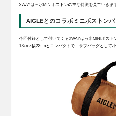
2WAYはっ水MINIボストンの主な特徴を見ていきま
AIGLEとのコラボミニボストン
今回付録として付いてくる2WAYはっ水MINIボス
13cm×幅23cmとコンパクトで、サブバッグとし