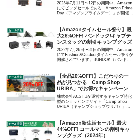
2023年7月11日〜12日の期間中、Amazon
にてビッグセールである「Amazon Prime
Day（アマゾンプライムデー）」が開催さ
れます。7月9日から一部の商品が先行セ
ールとして販売されます。Jackery（ジャ
クリ）のポータブル電源もお得に購入で
【Amazonタイムセール祭り】最
セール情報
きます。詳細をレビューします。
大26%OFF! バンドック/キャプテ
ンスタッグの割引キャンプグッズ
2022年7月29日〜31日の期間中、Amazon
にてFashion&Outdoorタイムセール祭りが
開催されています。BUNDOK（バンドッ
ク）、CAPTAIN STAG（キャプテンスタ
ッグ）の割引対象となっている製品、販
売価格などを一覧化します。詳細をレビ
【全品20%OFF!】こだわりの一
セール情報
ューします。
品が見つかる「Camp Shop
URIBA」でお得なキャンペーン開
催
株式会社ACSHUが運営するキャンプ特化
型のショッピングサイト「Camp Shop
URIBA（キャンプショップウリバ）」が
にて、販売されている全品が20%OFFに
なるお得なキャンペーンが開催されてい
ます。キャンペーン期間は2023年8月5
【Amazon新生活セール】最大
セール情報
日〜8月16日です。詳細をレビューしま
44%OFF! コールマンの割引キャ
す。
ンプグッズ（2024年）