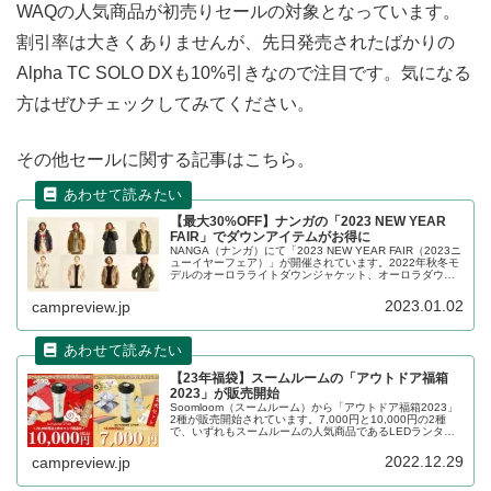
WAQの人気商品が初売りセールの対象となっています。
割引率は大きくありませんが、先日発売されたばかりの
Alpha TC SOLO DXも10%引きなので注目です。気になる
方はぜひチェックしてみてください。
その他セールに関する記事はこちら。
【最大30%OFF】ナンガの「2023 NEW YEAR
FAIR」でダウンアイテムがお得に
NANGA（ナンガ）にて「2023 NEW YEAR FAIR（2023ニ
ューイヤーフェア）」が開催されています。2022年秋冬モ
デルのオーロラライトダウンジャケット、オーロラダウン
ジャケットなどダウンジャケット各種がお得に購入できま
す。詳細をレビューします。
2023.01.02
campreview.jp
【23年福袋】スームルームの「アウトドア福箱
2023」が販売開始
Soomloom（スームルーム）から「アウトドア福箱2023」
2種が販売開始されています。7,000円と10,000円の2種
で、いずれもスームルームの人気商品であるLEDランタン
が入っています。詳細をレビューします。
2022.12.29
campreview.jp