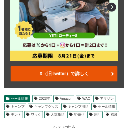
X（旧Twitter）で詳しく
セール情報
2023年
Amazon
WAQ
アマゾン
キャンプ
キャンプグッズ
キャンプ用品
セール情報
テント
ワック
人気商品
初売り
割引
福袋
シェアする