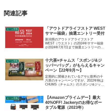
関連記事
「アウトドアライフストア WEST
セール情報
サマー福袋」抽選エントリー受付
新潟県のアウトドアライフストア
WEST（ウエスト）の2024年サマー福袋
が2024年7月7日まで抽選エントリーの受
付を行っています。NANGA福袋2種、2サ
イズ、patagonia福袋1種、3サイズの合計
3種の福袋が販売されます。詳細をレビュ
十六茶×チャムス「スポンジ&ジ
セール情報
ーします。
ッパーバッグ」がもらえるキャン
ペーン【22年9月〜】
定期的に開催されているアサヒ飲料の十
六茶のキャンペーンですが、2022年秋は
CHUMS（チャムス）のスポンジ&ジッパ
ーバッグ（全2種）がもらえるキャンペー
ンが開催されています。アサヒ飲料の十
六茶1ケース購入で1つもらえます。詳細
【Amazonプライムデー】最大
セール情報
をレビューします。
40%OFF! Jackeryのお得なポー
タブル電源（2023年）