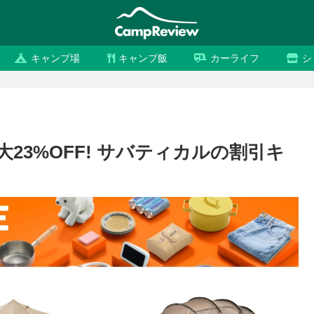
キャンプ場
キャンプ飯
カーライフ
シ
大23%OFF! サバティカルの割引キ