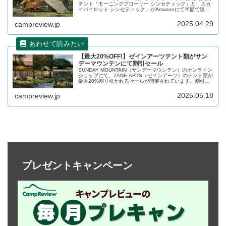
テント「モーニンググローリー シンセティック」と「スカ
イパイロット シンセティック」がAmazonにて半額で販売
されています。2025年の新商品として登場したプラスシリ
ーズの販売に伴い在庫処分が行われています。詳細をレビ
2025.04.29
campreview.jp
ューします。
【最大20%OFF!】ゼインアーツテント類がサン
デーマウンテンにて割引セール
SUNDAY MOUNTAIN（サンデーマウンテン）のオンライン
ショップにて、ZANE ARTS（ゼインアーツ）のテント類が
最大20%割り引かれるセールが開催されています。割引ク
ーポン入力でギギ1、ギギ2、オキトマ2、ギモーグ、ロ
ガ、ゼクーM TCがお得に購入できます。詳細をレビューし
2025.05.18
campreview.jp
ます。
プレゼントキャンペーン