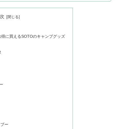
次
でお得に買えるSOTOのキャンプグッズ
R
ー
ンブー