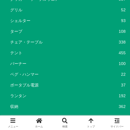
グリル
52
シェルター
93
タープ
108
チェア・テーブル
338
テント
455
バーナー
100
ペグ・ハンマー
22
ポータブル電源
37
ランタン
192
収納
362
寝袋・コット
215
メニュー
ホーム
検索
トップ
サイドバー
暖房器具
116