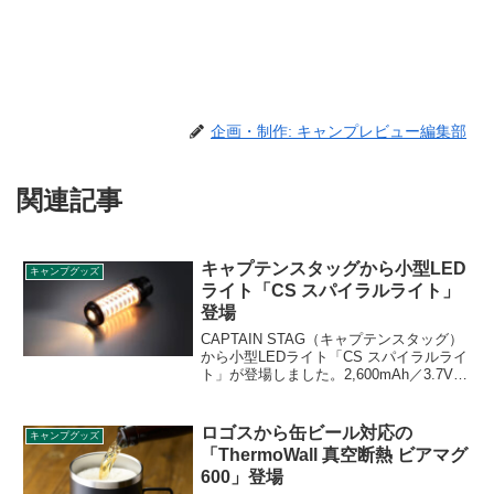
企画・制作: キャンプレビュー編集部
関連記事
キャプテンスタッグから小型LED
キャンプグッズ
ライト「CS スパイラルライト」
登場
CAPTAIN STAG（キャプテンスタッグ）
から小型LEDライト「CS スパイラルライ
ト」が登場しました。2,600mAh／3.7Vバ
ッテリーで最大12時間使用できるLEDラ
イトで、スパイラルライトの明るさは4段
階、ハンドライトの明るさは2段階調光で
ロゴスから缶ビール対応の
キャンプグッズ
きます。詳細をレビューします。
「ThermoWall 真空断熱 ビアマグ
600」登場