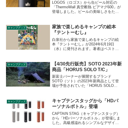
LOGOS（ロゴス）から缶ビール対応の
「ThermoWall 真空断熱 ビアマグ600」が
登場しました。ビールの美味しさをたっ
ぷり楽しめる真空ステンレス製ビアマグ
で、500ml缶・350ml缶どちらにも対応す
る約600mlの大容量設計となっており、ビ
家族で楽しめるキャンプの絵本
キャンプグッズ
ールを楽しめます。詳細をレビューしま
『テントーむし』
す。
白泉社から家族で楽しめるキャンプの絵
本『テントーむし』が2024年6月19日
（水）に発刊されます。著者はベストセ
ラー絵本『大ピンチずかん』を手掛けた
鈴木のりたけ氏で、アウトドアライフア
ドバイザーの寒川一氏が監修を行ってい
【4/30先行販売】SOTO 2023年新
キャンプグッズ
ます。詳細をレビューします。
商品「HORUS SOLO T/C」
新富士バーナーが展開するブランド
SOTO（ソト）の2023年新商品として登
場が予告されていた「HORUS SOLO
T/C（ホルスソロT/C）」が2023年4月30
日から先行発売されます。SOTOのブラ
ンド初となるテント/シェルターです。詳
キャプテンスタッグから「HDパ
キャンプグッズ
細をレビューします。
ーソナルボトル」登場
CAPTAIN STAG（キャプテンスタッグ）
から「HDパーソナルボトル」が登場しま
した。高級感溢れるシンプルなデザイン
のパーソナルボトルで、真空二重構造を