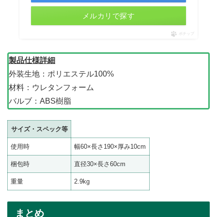
メルカリで探す
ポチップ
製品仕様詳細
外装生地：ポリエステル100%
材料：ウレタンフォーム
バルブ：ABS樹脂
サイズ・スペック等
使用時
幅60×長さ190×厚み10cm
梱包時
直径30×長さ60cm
重量
2.9kg
まとめ