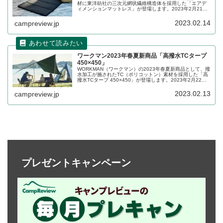
材に東洋紡社の三次元網状繊維構造体を採用した「エアデ
ィメンションマットレス」が登場します。2023年2月21日
にWeb限定で販売予定です。詳細をレビューします。
2023.02.14
campreview.jp
ワークマン2023年春夏新商品「高撥水TCタープ
450×450」
WORKMAN（ワークマン）の2023年春夏新商品として、撥
水加工が施されたTC（ポリコットン）素材を採用した「高
撥水TCタープ 450×450」が登場します。2023年2月22日
にWeb限定で販売予定です。詳細をレビューします。
2023.02.13
campreview.jp
プレゼントキャンペーン