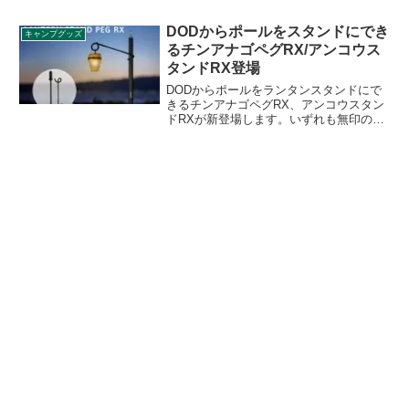
採用しているため、外気の影響を受けに
くく保温・保冷が可能です。詳細をレビ
DODからポールをスタンドにでき
キャンプグッズ
ューします。
るチンアナゴペグRX/アンコウス
タンドRX登場
DODからポールをランタンスタンドにで
きるチンアナゴペグRX、アンコウスタン
ドRXが新登場します。いずれも無印のチ
ンアナゴペグ、アンコウスタンドのリニ
ューアルした後継モデルとなります。新
モデルで商品性はどう改善されたのでし
ょうか。詳細をレビューします。