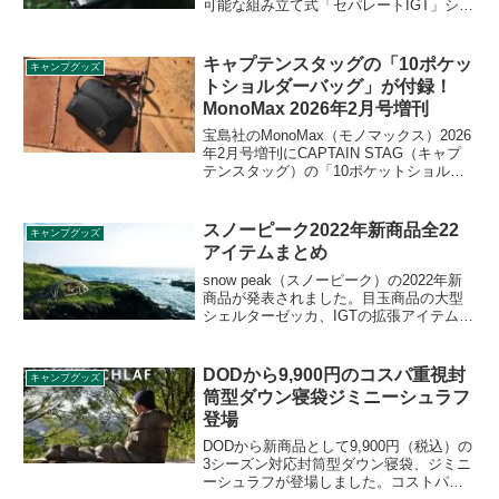
可能な組み立て式「セパレートIGT」シリ
ーズが2024年4月20日に発売されました。
独自の機構により、工具やパーツを使う
ことなく、簡単に長辺と短辺の分解・結
キャプテンスタッグの「10ポケッ
キャンプグッズ
合が可能です。詳細をレビューします。
トショルダーバッグ」が付録！
MonoMax 2026年2月号増刊
宝島社のMonoMax（モノマックス）2026
年2月号増刊にCAPTAIN STAG（キャプ
テンスタッグ）の「10ポケットショルダ
ーバッグ」が付録として付きます。ブラ
ンド誕生50周年ロゴをあしらったショル
ダーバッグで、10個のさまざまなサイズ
スノーピーク2022年新商品全22
キャンプグッズ
のポケットを備えています。詳細をレビ
アイテムまとめ
ューします。
snow peak（スノーピーク）の2022年新
商品が発表されました。目玉商品の大型
シェルターゼッカ、IGTの拡張アイテム、
ピクニック用の小型テントや真空断熱容
器など、様々な商品が全部で22アイテム
発表されています。詳細をレビューしま
DODから9,900円のコスパ重視封
キャンプグッズ
す。
筒型ダウン寝袋ジミニーシュラフ
登場
DODから新商品として9,900円（税込）の
3シーズン対応封筒型ダウン寝袋、ジミニ
ーシュラフが登場しました。コストパフ