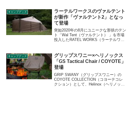
ォーマンス重視の商品であるため、冬シ
ーズンにに耐えられるほどではありませ
んが、エントリー向けとしては丁度よい
ラーテルワークスのヴァルテント
キャンプグッズ
でしょう。詳細をレビューします。
が新作「ヴァルテント2」となっ
て登場
突如2020年の8月にユニークな形状のテン
ト「Wal Tent（ヴァルテント） 」を市場
投入したRATEL WORKS（ラーテルワー
クス）から、後継商品にあたる「ヴァル
テント2」が2021年8月20日の12:30より販
売されることがアナウンスされました。
グリップスワニー×ヘリノックス
キャンプグッズ
詳細をレビューします。
「GS Tactical Chair / COYOTE」
登場
GRIP SWANY（グリップスワニー）の
COYOTE COLLECTION（コヨーテコレ
クション）として、Helinox（ヘリノック
ス）とのコラボアイテム「GS Tactical
Chair / COYOTE（GSタクティカルチェ
ア/コヨーテ」が2023年8月20日から発売
されます。詳細をレビューします。