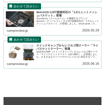
deerestからIGT規格対応の「1.0ユニットメッシ
ュバスケット」登場
Soomloom（スームルーム）が展開するブランド
deerest（ディーレスト）からIGT規格対応の「1.0ユニット
メッシュバスケット」が登場しました。snow peak（スノ
ーピーク）のIGT規格に対応した1ユニットサイズのメッシ
ュバスケットで、対応するテーブルにバスケットをセット
2025.05.29
campreview.jp
することができます。詳細をレビューします。
クイックキャンプからレジカゴ用クーラー「マイ
バスケットクーラー」登場
QUICKCAMP（クイックキャンプ）からレジカゴ用クーラ
ー「マイバスケットクーラー（QC-MBC）」が登場しまし
た。さまざまなスーパーのマイレジカゴに対応するソフト
クーラーで、5mm厚の断熱素材でしっかり保冷できます。
保冷剤が入るメッシュポケットも搭載されています。詳細
2025.06.16
campreview.jp
をレビューします。