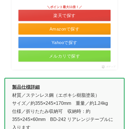
＼ポイント最大11倍！／
楽天で探す
Amazonで探す
Yahooで探す
メルカリで探す
ポチップ
製品仕様詳細
材質／ステンレス鋼（エポキシ樹脂塗装）
サイズ／約355×245×170mm 重量／約1.24kg
仕様／折りたたみ収納可 収納時：約
355×245×60mm BD-242 リアレンジテーブルに
入ります