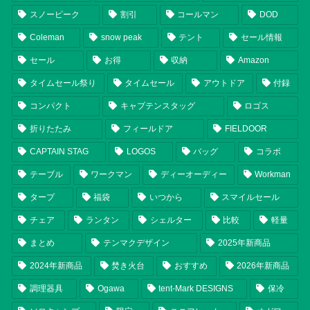
スノーピーク
割引
コールマン
DOD
Coleman
snow peak
テント
セール情報
セール
お得
収納
Amazon
タイムセール祭り
タイムセール
アウトドア
付録
コンパクト
キャプテンスタッグ
ロゴス
折りたたみ
フィールドア
FIELDOOR
CAPTAIN STAG
LOGOS
バッグ
コラボ
テーブル
ワークマン
ディーオーディー
Workman
タープ
福袋
いつから
スマイルセール
チェア
ランタン
シェルター
比較
軽量
まとめ
テンマクデザイン
2025年新商品
2024年新商品
焚き火台
おすすめ
2026年新商品
調理器具
Ogawa
tent-Mark DESIGNS
保冷