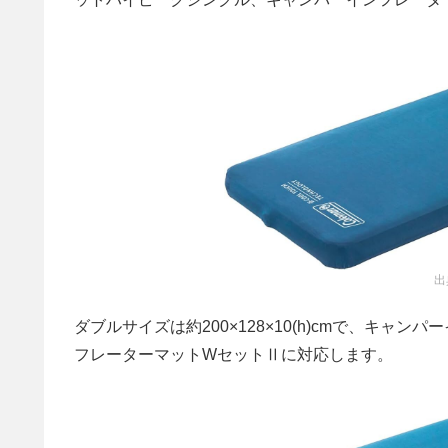
出
ダブルサイズは約200×128×10(h)cmで、キ
フレーターマットWセットⅡに対応します。