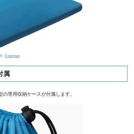
典:
Coleman
付属
型の専用収納ケースが付属します。