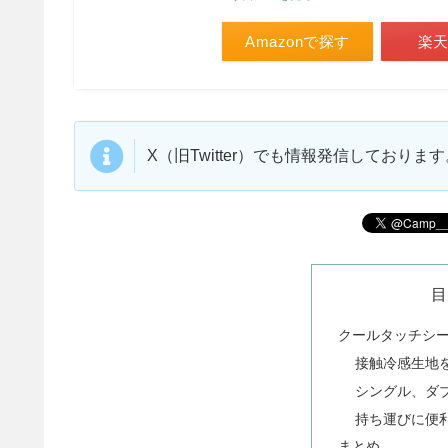
Amazonで探す
楽
X（旧Twitter）でも情報発信しており
目
クールタッチシ
接触冷感生地
シングル、ダ
持ち運びに便
まとめ