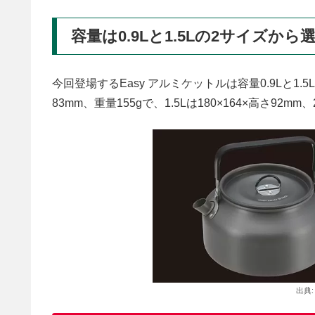
容量は0.9Lと1.5Lの2サイズから
今回登場するEasy アルミケットルは容量0.9Lと1.5
83mm、重量155gで、1.5Lは180×164×高さ92m
出典