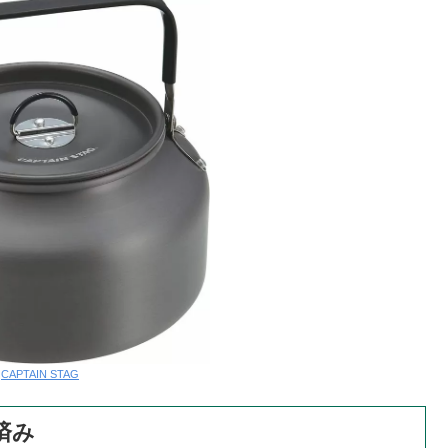
:
CAPTAIN STAG
済み