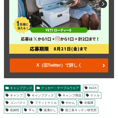
X（旧Twitter）で詳しく
キャンプグッズ
クッカー・テーブルウエア
4w1h
キャンプ
キャンプグッズ
キャンプ用品
ケトル
コンパクト
フラットケトル
やかん
冷蔵庫
収納性
平ら
湯沸かし
燕三条キッチン研究所