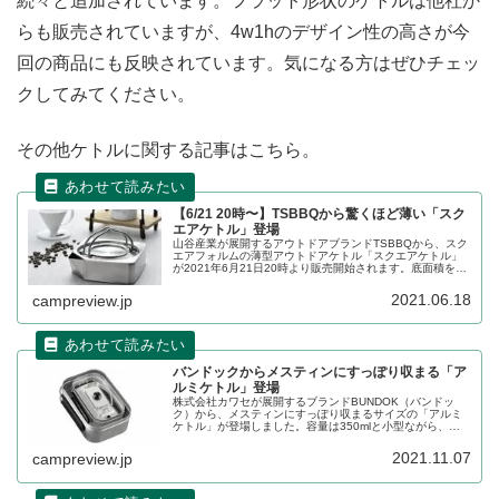
続々と追加されています。フラット形状のケトルは他社か
らも販売されていますが、4w1hのデザイン性の高さが今
回の商品にも反映されています。気になる方はぜひチェッ
クしてみてください。
その他ケトルに関する記事はこちら。
【6/21 20時〜】TSBBQから驚くほど薄い「スク
エアケトル」登場
山谷産業が展開するアウトドアブランドTSBBQから、スク
エアフォルムの薄型アウトドアケトル「スクエアケトル」
が2021年6月21日20時より販売開始されます。底面積を広
く取ることで熱伝導効率が上がり沸騰までの時間を短くで
きます。詳細をレビューします。
2021.06.18
campreview.jp
バンドックからメスティンにすっぽり収まる「ア
ルミケトル」登場
株式会社カワセが展開するブランドBUNDOK（バンドッ
ク）から、メスティンにすっぽり収まるサイズの「アルミ
ケトル」が登場しました。容量は350mlと小型ながら、メ
スティン内部に収納できるコンパクトさです。詳細をレビ
ューします。
2021.11.07
campreview.jp