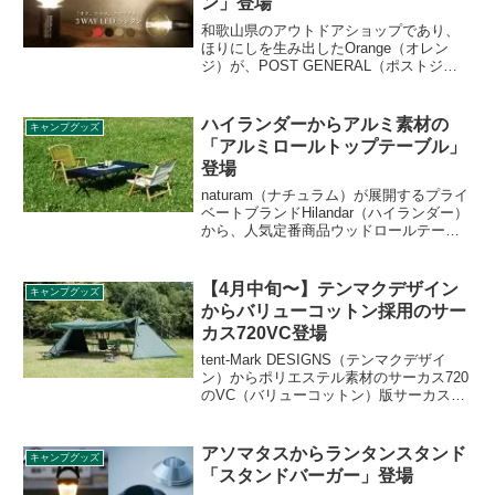
ン」登場
和歌山県のアウトドアショップであり、
ほりにしを生み出したOrange（オレン
ジ）が、POST GENERAL（ポストジェ
ネラル）とコラボし、MIKAN 3WAY LED
ランタン」をクラウドファンディングサ
ービスMakuake（マクアケ）で販売して
ハイランダーからアルミ素材の
キャンプグッズ
います。詳細をレビューします。
「アルミロールトップテーブル」
登場
naturam（ナチュラム）が展開するプライ
ベートブランドHilandar（ハイランダー）
から、人気定番商品ウッドロールテーブ
ルのアルミバージョン「アルミロールト
ップテーブル」が登場しました。アルミ
素材によるメリットなどを中心に詳細を
【4月中旬〜】テンマクデザイン
キャンプグッズ
レビューします。
からバリューコットン採用のサー
カス720VC登場
tent-Mark DESIGNS（テンマクデザイ
ン）からポリエステル素材のサーカス720
のVC（バリューコットン）版サーカス
720VCが2021年4月中旬に登場します。
TC（テクニカルコットン）よりもコット
ンの配合比率の高い素材がVCです。詳細
アソマタスからランタンスタンド
キャンプグッズ
をレビューします。
「スタンドバーガー」登場