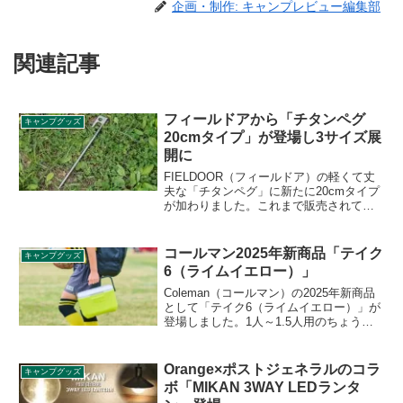
企画・制作: キャンプレビュー編集部
関連記事
フィールドアから「チタンペグ
キャンプグッズ
20cmタイプ」が登場し3サイズ展
開に
FIELDOOR（フィールドア）の軽くて丈
夫な「チタンペグ」に新たに20cmタイプ
が加わりました。これまで販売されてい
る24cm、30cmタイプに加えての3サイズ
目となり、タープやテントの設営など、
用途に合わせて適切なサイズを選べま
コールマン2025年新商品「テイク
キャンプグッズ
す。詳細をレビューします。
6（ライムイエロー）」
Coleman（コールマン）の2025年新商品
として「テイク6（ライムイエロー）」が
登場しました。1人～1.5人用のちょうど
いいを実現したデイレジャー、スポーツ
用ハードクーラーボックス「テイク6」
に、2025年限定カラーのライムイエロー
Orange×ポストジェネラルのコラ
キャンプグッズ
が登場です。詳細をレビューします。
ボ「MIKAN 3WAY LEDランタ