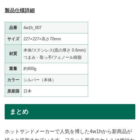
製品仕様詳細
品番
4w1h_007
サイズ
227×227×高さ70mm
本体/ステンレス(底の厚さ 0.6mm)
材質
つまみ・取っ手/フェノール樹脂
重量
約800g
カラー
シルバー（本体）
原産国
日本
まとめ
ホットサンドメーカーで人気を博した4w1hから新商品が