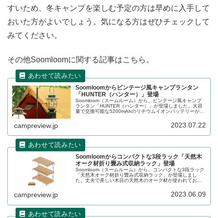
すいため、冬キャンプを楽しむ予定の方は早めに入手して
おいた方がよいでしょう。気になる方はぜひチェックして
みてください。
その他Soomloomに関する記事はこちら。
Soomloomからビンテージ風キャンプランタン
「HUNTER（ハンター）」登場
Soomloom（スームルーム）から、ビンテージ風キャンプ
ランタン「HUNTER（ハンター）」が登場しました。大容
量で交換可能な5200mAhのリチウムイオンバッテリーが内
蔵されており、繰り返し使えます。連続点灯時間はハイパ
ワーで18時間、ローパワーで260時間までです。詳細をレ
2023.07.22
campreview.jp
ビューします。
Soomloomからコンパクトな3段ラック「天然木
オーク材折り畳み式収納ラック」登場
Soomloom（スームルーム）から、コンパクトな3段ラック
「天然木オーク材折り畳み式収納ラック」が登場しまし
た。丈夫で美しい木目の天然木のオーク材が使われてお
り、組立も撤収もしやすい折りたたみ構造のラックです。
詳細をレビューします。
2023.06.09
campreview.jp