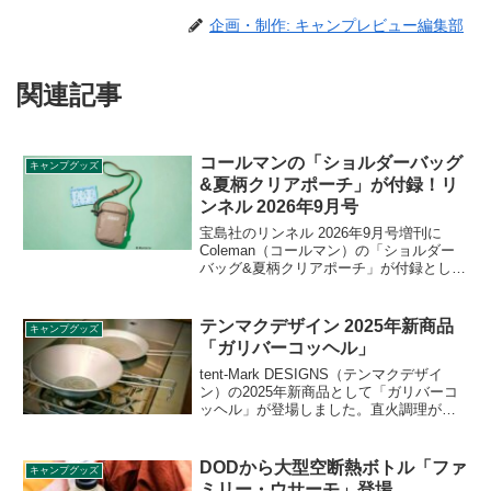
企画・制作: キャンプレビュー編集部
関連記事
コールマンの「ショルダーバッグ
キャンプグッズ
&夏柄クリアポーチ」が付録！リ
ンネル 2026年9月号
宝島社のリンネル 2026年9月号増刊に
Coleman（コールマン）の「ショルダー
バッグ&夏柄クリアポーチ」が付録として
付きます。ミッフィーとコールマンがコ
ラボしたショルダーバッグは小ぶりで持
ちやすく、お財布やペットボトルも入る
テンマクデザイン 2025年新商品
キャンプグッズ
程よいサイズが魅力です。詳細をレビュ
「ガリバーコッヘル」
ーします。
tent-Mark DESIGNS（テンマクデザイ
ン）の2025年新商品として「ガリバーコ
ッヘル」が登場しました。直火調理が可
能な蓋付きのカップ型のコッヘルで、蓋
は単体でフライパンとしても使用可能で
す。内側には500・800・1000ccのメモリ
DODから大型空断熱ボトル「ファ
キャンプグッズ
がついており、計量も可能です。詳細を
ミリー・ウサーモ」登場