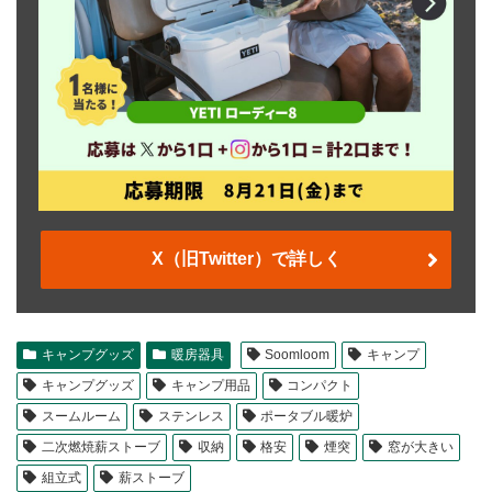
X（旧Twitter）で詳しく
キャンプグッズ
暖房器具
Soomloom
キャンプ
キャンプグッズ
キャンプ用品
コンパクト
スームルーム
ステンレス
ポータブル暖炉
二次燃焼薪ストーブ
収納
格安
煙突
窓が大きい
組立式
薪ストーブ