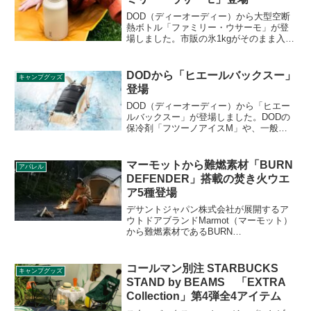
レビューします。
DOD（ディーオーディー）から大型空断
熱ボトル「ファミリー・ウサーモ」が登
場しました。市販の氷1kgがそのまま入る
大容量1.9Lのボトルで、真空断熱構造を
採用しているため、外気温の影響を受け
にくく、次の日まで氷を保持する保冷力
DODから「ヒエールバックスー」
キャンプグッズ
を有しています。詳細をレビューしま
登場
す。
DOD（ディーオーディー）から「ヒエー
ルバックスー」が登場しました。DODの
保冷剤「フツーノアイスM」や、一般的
な保冷剤を収納できるアタッチメント
で、リュックの背面に取り付けることが
でき、夏場の背中のムレを軽減できるア
マーモットから難燃素材「BURN
アパレル
イテムです。詳細をレビューします。
DEFENDER」搭載の焚き火ウエ
ア5種登場
デサントジャパン株式会社が展開するア
ウトドアブランドMarmot（マーモット）
から難燃素材であるBURN
DEFENDER（バーンディフェンダー）を
搭載した焚き火ウエア5種（ジャケット、
ベスト、パンツ、ハット、キャップ）が
コールマン別注 STARBUCKS
キャンプグッズ
登場します。詳細をレビューします。
STAND by BEAMS 「EXTRA
Collection」第4弾全4アイテム