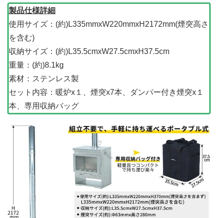
製品仕様詳細
使用サイズ：(約)L335mmxW220mmxH2172mm(煙突高さ
を含む)
収納サイズ：(約)L35.5cmxW27.5cmxH37.5cm
重量：(約)8.1kg
素材：ステンレス製
セット内容：暖炉x１、煙突x7本、ダンパー付き煙突x１
本、専用収納バッグ