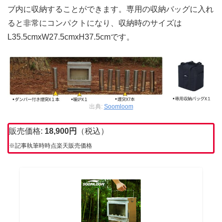
ブ内に収納することができます。専用の収納バッグに入れ
ると非常にコンパクトになり、収納時のサイズは
L35.5cmxW27.5cmxH37.5cmです。
出典:
Soomloom
販売価格:
18,900
円
（税込）
※記事執筆時時点楽天販売価格