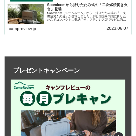
Soomloomから折りたたみ式の「二次燃焼焚き火
台」登場
Soomloom（スームルーム）から、折りたたみ式の「二次
燃焼焚き火台」が登場しました。脚と側面を内側に折りた
たんでコンパクトに収納でき、ステンレス製でサビに強
く、ゴトクも付属するため焚き火調理もしやすい焚き火台
です。詳細をレビューします。
2023.06.07
campreview.jp
プレゼントキャンペーン