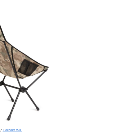
:
Carhartt WIP