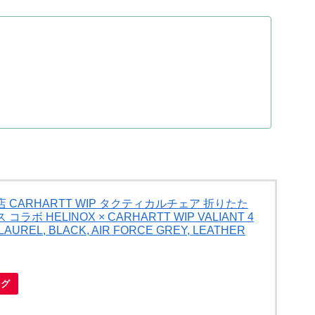
 CARHARTT WIP タクティカルチェア 折りたた
ボ HELINOX × CARHARTT WIP VALIANT 4
LAUREL, BLACK, AIR FORCE GREY, LEATHER
ング