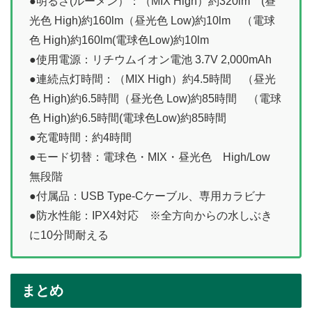
●明るさ(ルーメン）：（MIX High）約320lm (昼
光色 High)約160lm（昼光色 Low)約10lm （電球
色 High)約160lm(電球色Low)約10lm
●使用電源：リチウムイオン電池 3.7V 2,000mAh
●連続点灯時間：（MIX High）約4.5時間 （昼光
色 High)約6.5時間（昼光色 Low)約85時間 （電球
色 High)約6.5時間(電球色Low)約85時間
●充電時間：約4時間
●モード切替：電球色・MIX・昼光色 High/Low
無段階
●付属品：USB Type-Cケーブル、専用カラビナ
●防水性能：IPX4対応 ※全方向からの水しぶき
に10分間耐える
まとめ