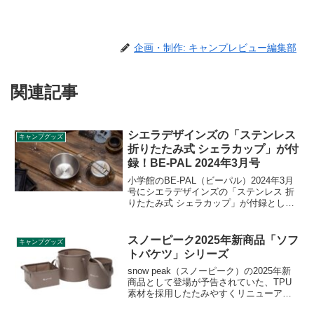
企画・制作: キャンプレビュー編集部
関連記事
シエラデザインズの「ステンレス
キャンプグッズ
折りたたみ式 シェラカップ」が付
録！BE-PAL 2024年3月号
小学館のBE-PAL（ビーパル）2024年3月
号にシエラデザインズの「ステンレス 折
りたたみ式 シェラカップ」が付録として
付きます。シエラデザインズのブランド
マークが描かれた容量300mlのシェラカッ
プで、ハンドルをたたんでコンパクトに
スノーピーク2025年新商品「ソフ
キャンプグッズ
できます。詳細をレビューします。
トバケツ」シリーズ
snow peak（スノーピーク）の2025年新
商品として登場が予告されていた、TPU
素材を採用したたみやすくリニューアル
した「ソフトバケツ」シリーズが2025年4