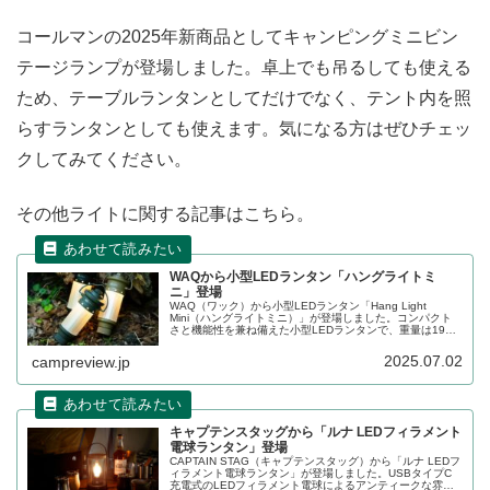
コールマンの2025年新商品としてキャンピングミニビン
テージランプが登場しました。卓上でも吊るしても使える
ため、テーブルランタンとしてだけでなく、テント内を照
らすランタンとしても使えます。気になる方はぜひチェッ
クしてみてください。
その他ライトに関する記事はこちら。
WAQから小型LEDランタン「ハングライトミ
ニ」登場
WAQ（ワック）から小型LEDランタン「Hang Light
Mini（ハングライトミニ）」が登場しました。コンパクト
さと機能性を兼ね備えた小型LEDランタンで、重量は195g
と軽量なため、キャンプサイトを照らすだけではなく様々
な使い方が可能です。詳細をレビューします。
2025.07.02
campreview.jp
キャプテンスタッグから「ルナ LEDフィラメント
電球ランタン」登場
CAPTAIN STAG（キャプテンスタッグ）から「ルナ LEDフ
ィラメント電球ランタン」が登場しました。USBタイプC
充電式のLEDフィラメント電球によるアンティークな雰囲