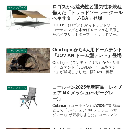
月26日に発売となりました。カラーも新
たにグレーがかったブラウンに変更さ
ロゴスから遮光性と通気性を兼ね
キャンプグッズ
れ、どのキャンプシーンにもマッチする
備えた「トラッドソーラー クール
デザインになりました。詳細をレビュー
ヘキサタープ-BA」登場
します。
LOGOS（ロゴス）からトラッドソーラー
コーティングと木かげメッシュを採用し
たハイブリットタープ「トラッドソーラ
ー クールヘキサタープ-BA」が登場しま
した。涼しさと風通しのよさを両立した
タープです。詳細をレビューします。
OneTigrisから4人用ドームテント
キャンプグッズ
「JOVIAN ドーム型テント」登場
OneTigris（ワンティグリス）から4人用
ドームテント「JOVIAN ドーム型テン
ト」が登場しました。幅2.4m、奥行
2.1m、高さ1.6mの大型テントで、大人数
でも快適に過ごせます。前後の出入り口
はフルオープン、フルクローズにできる
コールマン2025年新商品「レイチ
キャンプグッズ
だけでなく、メッシュも搭載していま
ェア NX メッシュ(ヘザーグレ
す。詳細をレビューします。
ー)」
Coleman（コールマン）の2025年新商品
として「レイチェア NX メッシュ(ヘザー
グレー)」が登場しました。コールマンの
人気チェア「レイチェア」シリーズの最
新モデルで、座面生地にはムレにくいメ
ッシュ生地を採用し、次世代フレームを