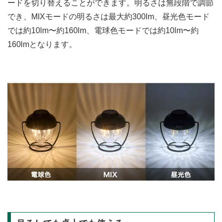
ードを切り替えることができます。明るさは無段階で調節
でき、MIXモードの明るさは最大約300lm、昼光色モード
では約10lm〜約160lm、電球色モードでは約10lm〜約
160lmとなります。