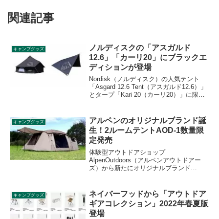
関連記事
ノルディスクの「アスガルド
キャンプグッズ
12.6」「カーリ20」にブラックエ
ディションが登場
Nordisk（ノルディスク）の人気テント
「Asgard 12.6 Tent（アスガルド12.6）」
とタープ「Kari 20（カーリ20）」に限定
カラーのブラックエディションが登場し
ました。ノルディスクロゴを通常品の2倍
以上の大きさでレイアウトし、存在感を
アルペンのオリジナルブランド誕
キャンプグッズ
高めた特別なデザインです。詳細をレビ
生！2ルームテントAOD-1数量限
ューします。
定発売
体験型アウトドアショップ
AlpenOutdoors（アルペンアウトドアー
ズ）から新たにオリジナルブランド
AlpenOutdoors（アルペンアウトドアー
ズ）が登場しました。プライベートブラ
ンドからオリジナル商品である2ルームテ
ネイバーフッドから「アウトドア
キャンプグッズ
ントAOD-1も数量限定で販売されます。
ギアコレクション」2022年春夏版
詳細をレビューします。
登場