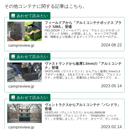
その他コンテナに関する記事はこちら。
フィールドアから「アルミコンテナボックス ブラ
ック S/M/L」登場
FIELDOOR（フィールドア）から「アルミコンテナボック
ス ブラック S/M/L」が登場しました。キャンプギアの収
納・移動をより快適にするマットブラックカラーのアルミ
コンテナボックスシリーズで、用途に合わせてS/M/Lの3サ
イズから選べます。詳細をレビューします。
2024.08.22
campreview.jp
ヴァストランドから板厚1.5mmの「アルミコンテ
ナ」登場
VASTLAND（ヴァストランド）からアルミ板厚1.5mmのタ
フボディを備え、3台までスタッキング可能な「アルミコン
テナ」が登場しました。容量50Lと95Lの2サイズで、カラ
ーはタンとブラックの2色展開です。詳細をレビューしま
す。
2023.05.14
campreview.jp
ヴェントラクスからアルミコンテナ「パンドラ」
登場
VENTLAX（ヴェントラクス）からALUMINUM
CONTAINER （アルミコンテナ）「PANDORA（パンド
ラ）」が登場しました。ブラック、オリーブ、サンドの3色
展開で、容量は25Lと46Lの2サイズ展開です。詳細をレビ
ューします。
2023.02.14
campreview.jp