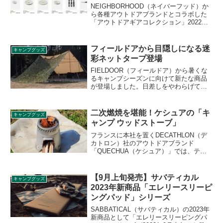
NEIGHBORHOOD（ネイバーフッド）か
ら各種アウトドアブランドとコラボした
「アウトドアギアコレクション」2022年
春夏版が登場します。ヘリノックス、ク
レイモア、サーモス、カリタなどとコラ
ボしたキャンプグッズが多数登場しま
フィールドアから目隠しになる迷
キャンプグッズ
す。詳細をレビューします。
彩ネットタープ登場
FIELDOOR（フィールドア）から暑くな
るキャンプシーズンに向けて新たな商品
が登場しました。日差しをやわらげて外
部からの視線を遮り目隠しになる迷彩ネ
ットタープです。サイズは3m×3mで、波
型の切れ込みが入った本製品の詳細をレ
二次燃焼を堪能！ケシュアの「キ
キャンプグッズ
ビューします。
ャンプ ウッドストーブ」
フランスに本社を置くDECATHLON（デ
カトロン）社のアウトドアブランド
「QUECHUA（ケシュア）」では、テン
ト以外のキャンプ用品も多く提供してい
ます。今回は二次燃焼ウッドストーブ
「キャンプ ウッドストーブ」の詳細をレ
【9月上旬発売】サバティカル
キャンプグッズ
ビューします。
2023年新商品「エレリースリーピ
ングパッド」シリーズ
SABBATICAL（サバティカル）の2023年
新商品として「エレリースリーピングパ