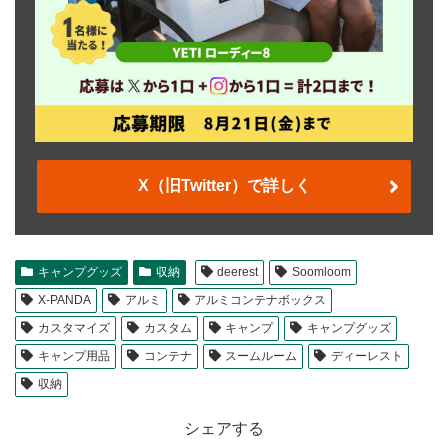
X（旧Twitter）で詳しく
キャンプグッズ
収納
deerest
Soomloom
X-PANDA
アルミ
アルミコンテナボックス
カスタマイズ
カスタム
キャンプ
キャンプグッズ
キャンプ用品
コンテナ
スームルーム
ディーレスト
収納
シェアする