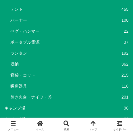
テント
455
バーナー
100
ペグ・ハンマー
22
ポータブル電源
37
ランタン
192
収納
362
寝袋・コット
215
暖房器具
116
焚き火台・ナイフ・斧
201
キャンプ場
96
キャンプ飯
69
ショップ
25
メニュー
ホーム
検索
トップ
サイドバー