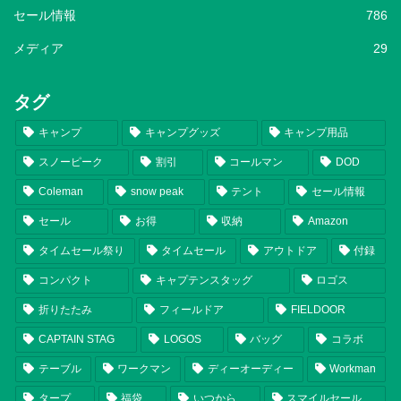
セール情報
786
メディア
29
タグ
キャンプ
キャンプグッズ
キャンプ用品
スノーピーク
割引
コールマン
DOD
Coleman
snow peak
テント
セール情報
セール
お得
収納
Amazon
タイムセール祭り
タイムセール
アウトドア
付録
コンパクト
キャプテンスタッグ
ロゴス
折りたたみ
フィールドア
FIELDOOR
CAPTAIN STAG
LOGOS
バッグ
コラボ
テーブル
ワークマン
ディーオーディー
Workman
タープ
福袋
いつから
スマイルセール