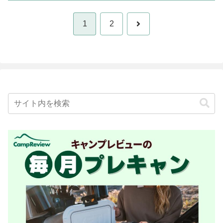
次
1
2
へ