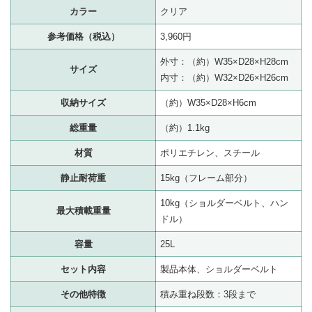
カラー
クリア
参考価格（税込）
3,960円
外寸：（約）W35×D28×H28cm
サイズ
内寸：（約）W32×D26×H26cm
収納サイズ
（約）W35×D28×H6cm
総重量
（約）1.1kg
材質
ポリエチレン、スチール
静止耐荷重
15kg（フレーム部分）
10kg（ショルダーベルト、ハン
最大積載重量
ドル）
容量
25L
セット内容
製品本体、ショルダーベルト
その他特徴
積み重ね段数：3段まで