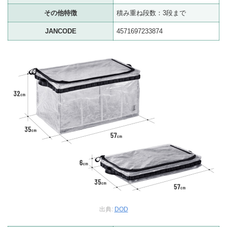
その他特徴
積み重ね段数：3段まで
JANCODE
4571697233874
出典:
DOD