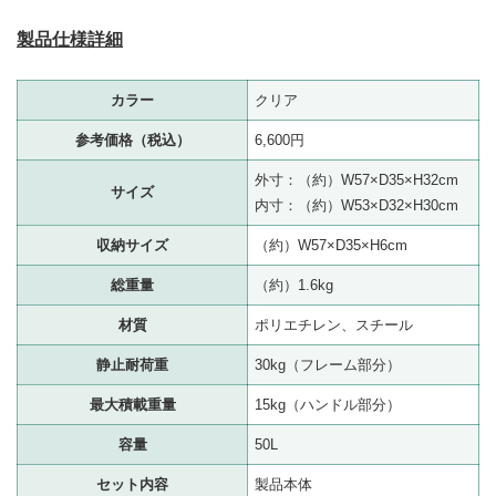
製品仕様詳細
カラー
クリア
参考価格（税込）
6,600円
外寸：（約）W57×D35×H32cm
サイズ
内寸：（約）W53×D32×H30cm
収納サイズ
（約）W57×D35×H6cm
総重量
（約）1.6kg
材質
ポリエチレン、スチール
静止耐荷重
30kg（フレーム部分）
最大積載重量
15kg（ハンドル部分）
容量
50L
セット内容
製品本体