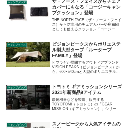
ザ・ノース・フェイスからチェア
キャンプグッズ
緒に収納可能です。詳細をレビューしま
カバーにもなる「コージーキャン
す。
プクッション」登場
THE NORTH FACE（ザ・ノース・フェイ
ス）から防寒用のチェアカバーや座布団
としても使えるクッション「コージーキ
ャンプクッション」が登場しました。ス
タイルと生地感を選択できるリバーシブ
ル仕様です。詳細をレビューします。
ビジョンピークスからポリエステ
キャンプグッズ
ル製大型タープ「ルータープ
FAMILY」登場
ヒマラヤが展開するアウトドアブランド
VISION PEAKS（ビジョンピークス）か
ら、600×540cmと大型のポリエステル製
タープ「ルータープ FAMILY（ファミリ
ー）」が登場しました。カンガルースタ
イルを楽しめる大型タープです。詳細を
トヨトミ ギアミッションシリーズ
キャンプグッズ
レビューします。
2021年新商品9アイテム
暖房機器などを製造、販売する
TOYOTOMI（トヨトミ）の「GEAR
MISSION（ギアミッション）」シリーズ
から2021年の新商品9アイテムが発表され
ました。いずれも2021年9月1日から販売
開始されます。詳細をレビューします。
スノーピークから人気アイテムの
キャンプグッズ