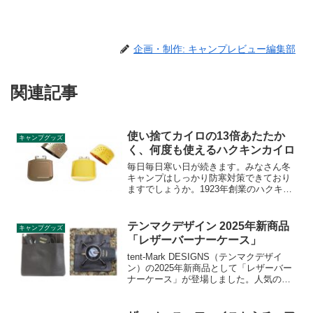
企画・制作: キャンプレビュー編集部
関連記事
使い捨てカイロの13倍あたたか
キャンプグッズ
く、何度も使えるハクキンカイロ
毎日毎日寒い日が続きます。みなさん冬
キャンプはしっかり防寒対策できており
ますでしょうか。1923年創業のハクキン
カイロ株式会社が提供するハクキンカイ
ロをご紹介します。使い捨てカイロの13
倍あたたかいというハクキンカイロ、詳
テンマクデザイン 2025年新商品
キャンプグッズ
細をレビューします。
「レザーバーナーケース」
tent-Mark DESIGNS（テンマクデザイ
ン）の2025年新商品として「レザーバー
ナーケース」が登場しました。人気のシ
ングルバーナーSOTO ST-310の収納ケー
スとして使うのにピッタリのアイテム
で、スライドガストーチなどの小物も一