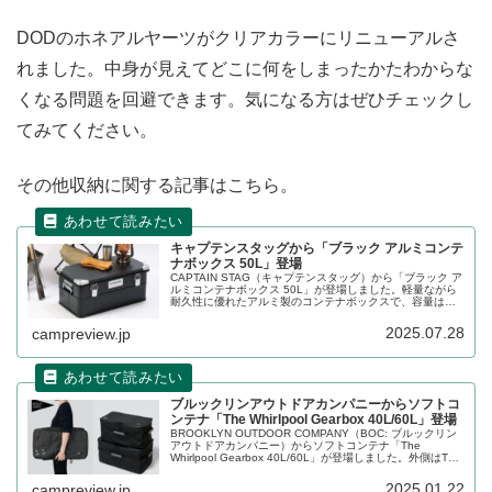
DODのホネアルヤーツがクリアカラーにリニューアルさ
れました。中身が見えてどこに何をしまったかたわからな
くなる問題を回避できます。気になる方はぜひチェックし
てみてください。
その他収納に関する記事はこちら。
キャプテンスタッグから「ブラック アルミコンテ
ナボックス 50L」登場
CAPTAIN STAG（キャプテンスタッグ）から「ブラック ア
ルミコンテナボックス 50L」が登場しました。軽量ながら
耐久性に優れたアルミ製のコンテナボックスで、容量は
50Lと大容量なのでアウトドアではもちろん、家庭内の収
納ケースとして様々なものを整理整頓するのに便利なアイ
2025.07.28
campreview.jp
テムです。詳細をレビューします。
ブルックリンアウトドアカンパニーからソフトコ
ンテナ「The Whirlpool Gearbox 40L/60L」登場
BROOKLYN OUTDOOR COMPANY（BOC: ブルックリン
アウトドアカンパニー）からソフトコンテナ「The
Whirlpool Gearbox 40L/60L」が登場しました。外側はTPU
加工で防水に、内側は汚れに強く耐久性の高いオックスフ
ォード地を採用した折り畳み式のソフトコンテナです。詳
2025.01.22
campreview.jp