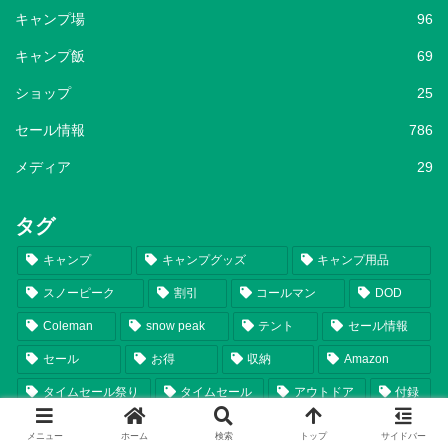
キャンプ場
96
キャンプ飯
69
ショップ
25
セール情報
786
メディア
29
タグ
キャンプ
キャンプグッズ
キャンプ用品
スノーピーク
割引
コールマン
DOD
Coleman
snow peak
テント
セール情報
セール
お得
収納
Amazon
タイムセール祭り
タイムセール
アウトドア
付録
コンパクト
キャプテンスタッグ
ロゴス
メニュー
ホーム
検索
トップ
サイドバー