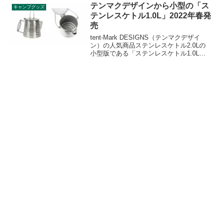
ます。
テンマクデザインから小型の「ス
キャンプグッズ
テンレスケトル1.0L」2022年春発
売
tent-Mark DESIGNS（テンマクデザイ
ン）の人気商品ステンレスケトル2.0Lの
小型版である「ステンレスケトル1.0L」
が2022年の春に発売されます。耐久性に
優れたステンレス製で、注ぎ口には蓋が
あり、焚き火で使いやすいケトルです。
詳細をレビューします。