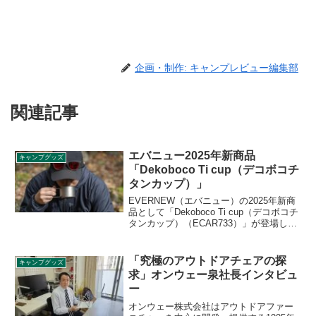
企画・制作: キャンプレビュー編集部
関連記事
エバニュー2025年新商品
キャンプグッズ
「Dekoboco Ti cup（デコボコチ
タンカップ）」
EVERNEW（エバニュー）の2025年新商
品として「Dekoboco Ti cup（デコボコチ
タンカップ）（ECAR733）」が登場しま
した。容量220mlのチタン製シングルウォ
ールカップで、直接に火かけることもで
きます。折りたたみ式のハンドルも搭載
「究極のアウトドアチェアの探
キャンプグッズ
されています。詳細をレビューします。
求」オンウェー泉社長インタビュ
ー
オンウェー株式会社はアウトドアファー