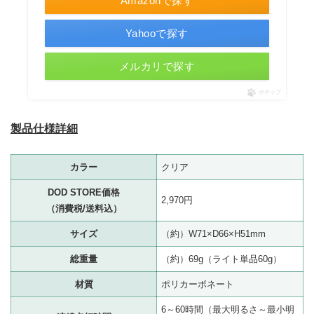
Amazonで探す
Yahooで探す
メルカリで探す
ポチップ
製品仕様詳細
カラー
クリア
DOD STORE価格
2,970円
（消費税/送料込）
サイズ
（約）W71×D66×H51mm
総重量
（約）69g（ライト単品60g）
材質
ポリカーボネート
6～60時間（最大明るさ～最小明