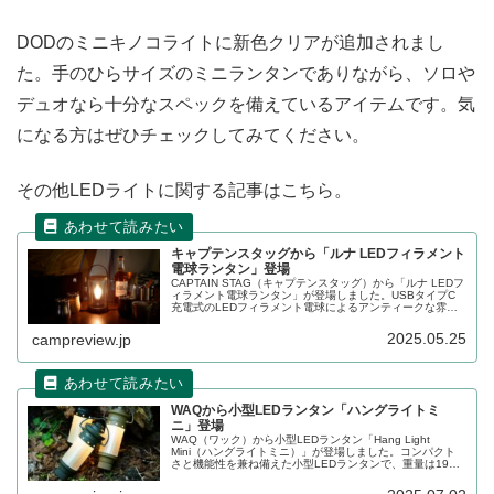
DODのミニキノコライトに新色クリアが追加されまし
た。手のひらサイズのミニランタンでありながら、ソロや
デュオなら十分なスペックを備えているアイテムです。気
になる方はぜひチェックしてみてください。
その他LEDライトに関する記事はこちら。
キャプテンスタッグから「ルナ LEDフィラメント
電球ランタン」登場
CAPTAIN STAG（キャプテンスタッグ）から「ルナ LEDフ
ィラメント電球ランタン」が登場しました。USBタイプC
充電式のLEDフィラメント電球によるアンティークな雰囲
気を醸し出すランタンで、持ち運びに便利なハンドルも搭
載されています。詳細をレビューします。
2025.05.25
campreview.jp
WAQから小型LEDランタン「ハングライトミ
ニ」登場
WAQ（ワック）から小型LEDランタン「Hang Light
Mini（ハングライトミニ）」が登場しました。コンパクト
さと機能性を兼ね備えた小型LEDランタンで、重量は195g
と軽量なため、キャンプサイトを照らすだけではなく様々
な使い方が可能です。詳細をレビューします。