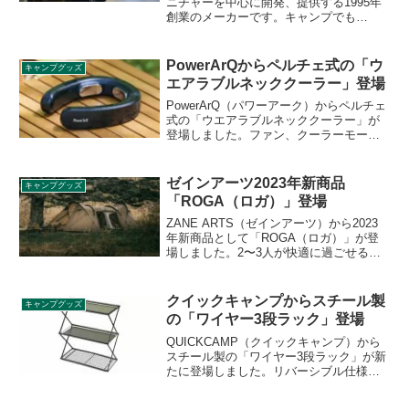
ニチャーを中心に開発、提供する1995年
創業のメーカーです。キャンプでも
Onway（オンウェー）ブランドのチェア
を既に使っている方も多いかと思います
が、今回、代表取締役社長の泉里志さん
PowerArQからペルチェ式の「ウ
キャンプグッズ
にチェア開発に対するこだわりについて
エアラブルネッククーラー」登場
伺いました。
PowerArQ（パワーアーク）からペルチェ
式の「ウエアラブルネッククーラー」が
登場しました。ファン、クーラーモー
ド、ヒーターモードの３つのモード設定
が可能でそれぞれ弱(レベル1)、中(レベル
2)、強(レベル3)と段階設定ができます。
ゼインアーツ2023年新商品
キャンプグッズ
詳細をレビューします。
「ROGA（ロガ）」登場
ZANE ARTS（ゼインアーツ）から2023
年新商品として「ROGA（ロガ）」が登
場しました。2〜3人が快適に過ごせる、
ミドルサイズのツールームテントです。
ブリッジフレームによる独自のフレーム
ワークで、耐風性に優れたテントとなっ
クイックキャンプからスチール製
キャンプグッズ
ています。詳細をレビューします。
の「ワイヤー3段ラック」登場
QUICKCAMP（クイックキャンプ）から
スチール製の「ワイヤー3段ラック」が新
たに登場しました。リバーシブル仕様の
MDF天板も2枚付属していて、小物も載せ
やすくなっています。詳細をレビューし