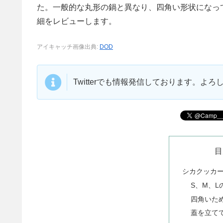
た。一般的な丸形の鍋と異なり、四角い形状になっ
細をレビューします。
アイキャッチ画像出典:
DOD
Twitterでも情報発信しております。よ
目
シカクッカ
S、M、L
四角いた
蓋を立て