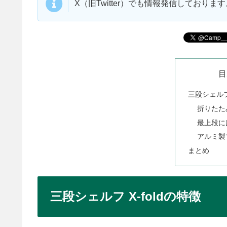
X（旧Twitter）でも情報発信しており
目
三段シェルフ 
折りたた
最上段に
アルミ製
まとめ
三段シェルフ X-foldの特徴