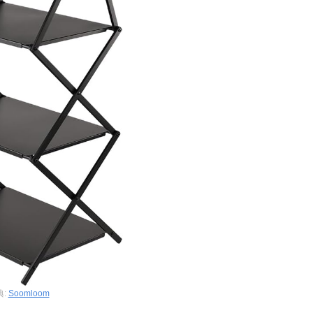
典:
Soomloom