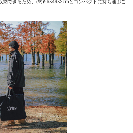
できるため、(約)56×49×2cmとコンパクトに持ち運ぶこ