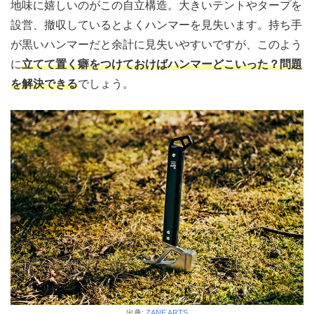
地味に嬉しいのがこの自立構造。大きいテントやタープを
設営、撤収しているとよくハンマーを見失います。持ち手
が黒いハンマーだと余計に見失いやすいですが、このよう
に
立てて置く癖をつけておけばハンマーどこいった？問題
を解決できる
でしょう。
出典:
ZANE ARTS