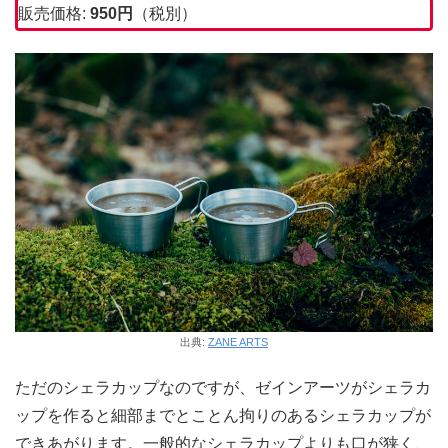
販売価格:
950円
（税別）
出典:
ZANE ARTS
ただのシェラカップなのですが、ゼインアーツがシェラカ
ップを作ると細部までとことん拘りのあるシェラカップが
できあがります。一般的なシェラカップよりも口が狭く、