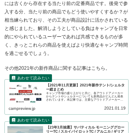
には古くから存在する当たり前の定番商品です。後発で参
入する分、当たり前の商品でもどう使いやすくするか？が
相当練られており、その工夫が商品設計に活かされている
と感じました。解消しようとしている負はキャンプを日常
的にやられているユーザーであれば共感できるものが多
く、きっとこれらの商品を使えばより快適なキャンプ時間
を過ごせるでしょう。
その他2021年の新作商品に関する記事はこちら。
【2021年11月更新】2021年新作テント/シェルタ
ー総まとめ
キャンプ市場の盛り上がりと共に、各アウトドアメーカー
からテントやシェルターについても新商品がどんどん発表
されています。本記事では、主要なアウトドアメーカーか
ら発表されるテントやシェルターをカテゴリ別にまとめて
紹介いたします。記事は随時最新情報に更新します。
2021.01.19
campreview.jp
【23年3月抽選】サバティカル モーニンググロー
リーTC / スカイパイロットTC / アルニカ / ギリア