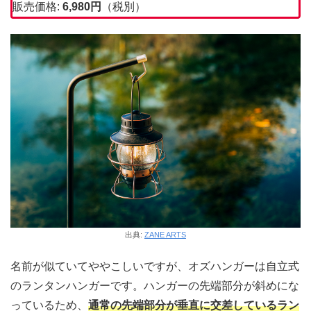
販売価格:
6,980円
（税別）
出典:
ZANE ARTS
名前が似ていてややこしいですが、オズハンガーは自立式
のランタンハンガーです。ハンガーの先端部分が斜めにな
っているため、
通常の先端部分が垂直に交差しているラン