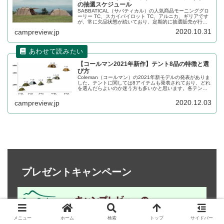
の抽選スケジュール
SABBATICAL（サバティカル）の人気商品モーニンググロ
ーリー TC、スカイパイロット TC、アルニカ、ギリアです
が、常に欠品状態が続いており、定期的に抽選販売が行わ
れています。こちらの記事では、過去の販売スケジュール
2020.10.31
campreview.jp
を整理してレビューします。
【コールマン2021年新作】テント8品の特徴と選
び方
Coleman（コールマン）の2021年新モデルの発表がありま
した。テントに関しては8アイテムも発表されており、どれ
を選んだらよいのか迷う方も多いかと思います。各テント
の特徴と、選び方について詳しくレビューします。
2020.12.03
campreview.jp
プレゼントキャンペーン
メニュー
ホーム
検索
トップ
サイドバー