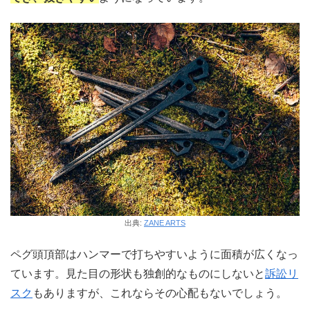
出典:
ZANE ARTS
ペグ頭頂部はハンマーで打ちやすいように面積が広くなっ
ています。見た目の形状も独創的なものにしないと
訴訟リ
スク
もありますが、これならその心配もないでしょう。