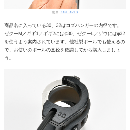
出典:
ZANE ARTS
商品名に入っている30、32はコズハンガーの内径です。
ゼクーM／ギギ1／ギギ2にはφ30、ゼクーL／ゲウにはφ32
を使うよう案内されています。他社製ポールでも使えるの
で、お使いのポールの直径を確認してから購入しましょ
う。