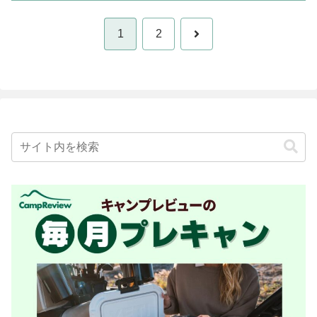
次
1
2
へ