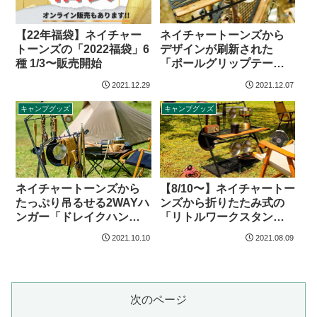
ネイチャートーンズから
【22年福袋】ネイチャー
デザインが刷新された
トーンズの「2022福袋」6
「ポールグリップテーブ
種 1/3〜販売開始
ル」登場
2021.12.29
2021.12.07
キャンプグッズ
キャンプグッズ
ネイチャートーンズから
【8/10〜】ネイチャートー
たっぷり吊るせる2WAYハ
ンズから折りたたみ式の
ンガー「ドレイクハンガ
「リトルワークスタンド
ー」登場
」登場
2021.10.10
2021.08.09
次のページ