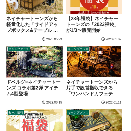
ネイチャートーンズから
【23年福袋】ネイチャー
軽量化した「サイドアッ
トーンズの「2023福袋」
プボックス&テーブル フ
が1/3〜販売開始
ァブリックバージョン」
2023.05.29
2023.01.02
登場
キャンプグッズ
キャンプグッズ
ネイチャートーンズから
ドベルグ×ネイチャートー
片手で設営撤収できる
ンズ コラボ第2弾 アイテ
「ワンハンドカフェテー
ム4型登場
ブル」登場
2022.08.15
2022.01.11
セール情報
キャンプグッズ