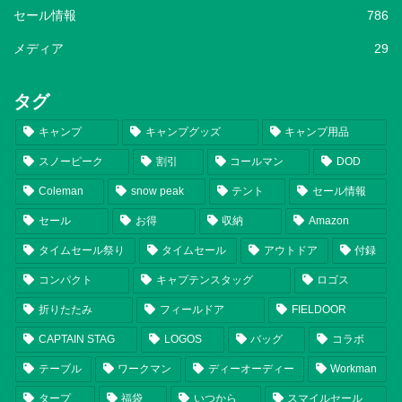
セール情報
786
メディア
29
タグ
キャンプ
キャンプグッズ
キャンプ用品
スノーピーク
割引
コールマン
DOD
Coleman
snow peak
テント
セール情報
セール
お得
収納
Amazon
タイムセール祭り
タイムセール
アウトドア
付録
コンパクト
キャプテンスタッグ
ロゴス
折りたたみ
フィールドア
FIELDOOR
CAPTAIN STAG
LOGOS
バッグ
コラボ
テーブル
ワークマン
ディーオーディー
Workman
タープ
福袋
いつから
スマイルセール