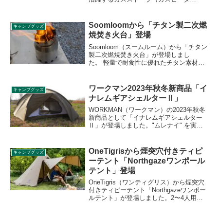
ー）。同じ暖房器具の石油ストーブや薪
ストーブとの違いや、形状、燃料の違
い、イワタニ、センゴクアラジン、
Soomloomから「チタン製二次燃
キャンプグッズ
KOVEAなどメーカーごとの比較と共に、
焼焚き火台」登場
おすすめの10製品をご紹介します。
Soomloom（スームルーム）から「チタン
製二次燃焼焚き火台」が登場しまし
た。 軽量で耐食性に優れたチタン素材を
採用した筒状の二次燃焼焚き火台で、取
り外し可能な五徳が付いており、上にク
ッカー、スキレット、ケトルをのせ、焚
ワークマン2023年秋冬新商品「イ
キャンプグッズ
き火調理も対応できます。詳細をレビュ
ナレムギアシェルターⅡ」
ーします。
WORKMAN（ワークマン）の2023年秋冬
新商品として「イナレムギアシェルター
Ⅱ」が登場しました。"ムレナイ" を実現
するためにワークマンが独自開発した透
湿防水素材INAREM(イナレム)を使ったテ
ントの第二弾です。詳細をレビューしま
OneTigrisから煙突穴付きティピ
キャンプグッズ
す。
ーテント「Northgazeワンポール
テント」登場
OneTigris（ワンティグリス）から煙突穴
付きティピーテント「Northgazeワンポー
ルテント」が登場しました。2〜4人用の
テントで、煙突穴があらかじめ備え付け
られているため、薪ストーブをインスト