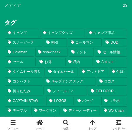
メディア
29
タグ
キャンプ
キャンプグッズ
キャンプ用品
スノーピーク
割引
コールマン
DOD
Coleman
snow peak
テント
セール情報
セール
お得
収納
Amazon
タイムセール祭り
タイムセール
アウトドア
付録
コンパクト
キャプテンスタッグ
ロゴス
折りたたみ
フィールドア
FIELDOOR
CAPTAIN STAG
LOGOS
バッグ
コラボ
テーブル
ワークマン
ディーオーディー
Workman
タープ
福袋
いつから
スマイルセール
メニュー
ホーム
検索
トップ
サイドバー
チェア
ランタン
シェルター
比較
軽量