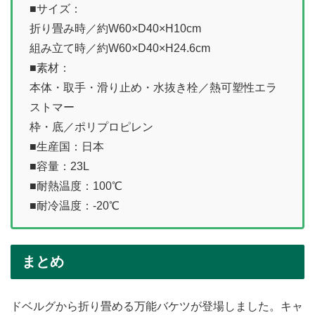
■サイズ：
折り畳み時／約W60×D40×H10cm
組み立て時／約W60×D40×H24.6cm
■素材：
本体・取手・滑り止め・水抜き栓／熱可塑性エラ
ストマー
枠・底／ポリプロピレン
■生産国：日本
■容量：23L
■耐熱温度：100℃
■耐冷温度：-20℃
まとめ
ドベルグから折り畳める万能バケツが登場しました。キャ