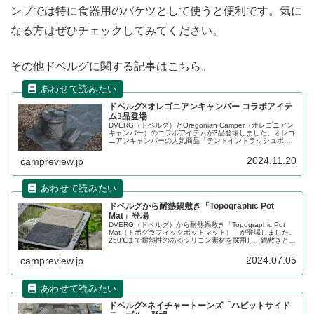
ンプでは特に食器用のバケツとして使うと便利です。気に
なる方はぜひチェックしてみてください。
その他ドベルグに関する記事はこちら。
ドベルグ×オレゴニアンキャンパー コラボアイテ
ム3品登場
DVERG（ドベルグ）とOregonian Camper（オレゴニアン
キャンパー）のコラボアイテムが3品登場しました。オレゴ
ニアンキャンパーの人気商品「テントイントラッシュボッ
クス」「ボックスティッシュケース」「WPグランドシート
L-ハーフ」がブラックのリップストップ生地に、DVERGの
2024.11.20
campreview.jp
ロゴをプリントした別注限定仕様で登場です。詳細をレビ
ューします。
ドベルグから耐熱鍋敷き「Topographic Pot
Mat」登場
DVERG（ドベルグ）から耐熱鍋敷き「Topographic Pot
Mat（トポグラフィックポットマット）」が登場しました。
250℃まで耐熱性のあるシリコン素材を採用し、鍋敷きとし
ては大きめのサイズ感に仕上がっています。表面には福井
にそびえる荒島岳の等高線がデザインされています。詳細
2024.07.05
campreview.jp
をレビューします。
ドベルグ×ネイチャートーンズ「ハビットサイド