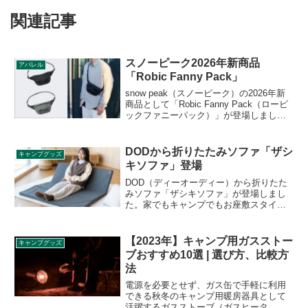
関連記事
スノーピーク2026年新商品
アパレル
「Robic Fanny Pack」
snow peak（スノーピーク）の2026年新
商品として「Robic Fanny Pack（ロービ
ックファニーパック）」が登場しまし
た。引き裂きに強く、摩耗しにくいロー
ビック生地を使用したウエストバッグ
で、日常使いはもちろん、移動や外出時
DODから折りたたみソファ「ザシ
キャンプグッズ
にも安心して使える仕様です。詳細をレ
キソファ」登場
ビューします。
DOD（ディーオーディー）から折りたた
みソファ「ザシキソファ」が登場しまし
た。家でもキャンプでもお座敷スタイル
を楽しめる折りたたみ式のローソファ
で、フロアに防水性のある素材を使用
し、アウトドアで使った後もお手入れし
【2023年】キャンプ用ガスストー
キャンプグッズ
やすい仕様です。詳細をレビューしま
ブおすすめ10選 | 選び方、比較方
す。
法
電源を必要とせず、ガス缶で手軽に利用
できる秋冬のキャンプ用暖房器具として
活躍するガスストーブ（ガスヒータ