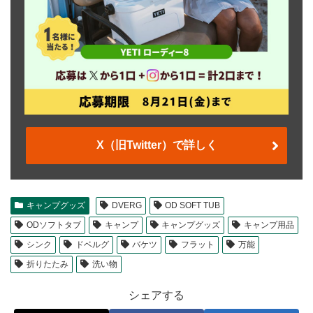
X（旧Twitter）で詳しく
キャンプグッズ
DVERG
OD SOFT TUB
ODソフトタブ
キャンプ
キャンプグッズ
キャンプ用品
シンク
ドベルグ
バケツ
フラット
万能
折りたたみ
洗い物
シェアする