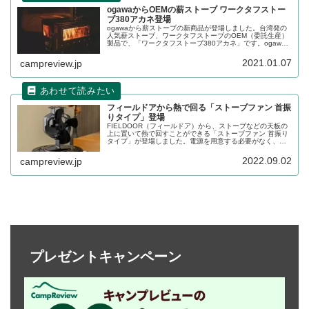
ogawaからOEMの薪ストーブ ワークタフストー
ブ380アカネ登場
ogawaから薪ストーブの新商品が登場しました。台湾発の
人気薪ストーブ、ワークタフストーブのOEM（委託生産）
製品で、「ワークタフストーブ380アカネ」です。ogawa
が販売するモデルは本家と比べてどのように違うのか、詳
細をレビューします。
2021.01.07
campreview.jp
フィールドアから熱で回る「ストーブファン 首振
りタイプ」登場
FIELDOOR（フィールドア）から、ストーブなどの天板の
上に置いて熱で回すことができる「ストーブファン 首振り
タイプ」が登場しました。電源を用意する必要がなく、ス
トーブの熱を撹拌できるアイテムです。詳細をレビューし
ます。
2022.09.02
campreview.jp
プレゼントキャンペーン