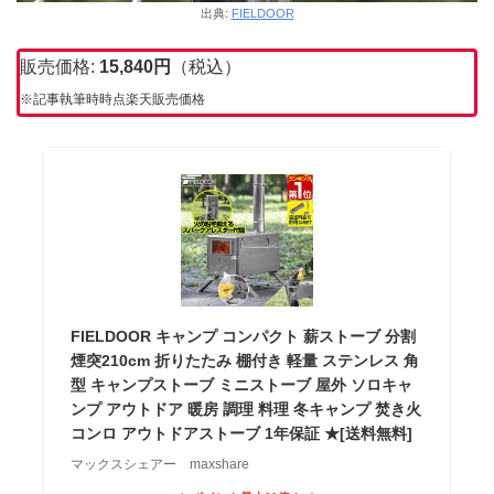
出典:
FIELDOOR
販売価格:
15,840
円
（税込）
※記事執筆時時点楽天販売価格
FIELDOOR キャンプ コンパクト 薪ストーブ 分割
煙突210cm 折りたたみ 棚付き 軽量 ステンレス 角
型 キャンプストーブ ミニストーブ 屋外 ソロキャ
ンプ アウトドア 暖房 調理 料理 冬キャンプ 焚き火
コンロ アウトドアストーブ 1年保証 ★[送料無料]
マックスシェアー maxshare