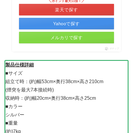
＼ポイント最大11倍！／
楽天で探す
Yahooで探す
メルカリで探す
ポチップ
製品仕様詳細
■サイズ
組立て時：(約)幅53cm×奥行38cm×高さ210cm
(煙突を最大7本接続時)
収納時：(約)幅20cm×奥行38cm×高さ25cm
■カラー
シルバー
■重量
(約)7kg