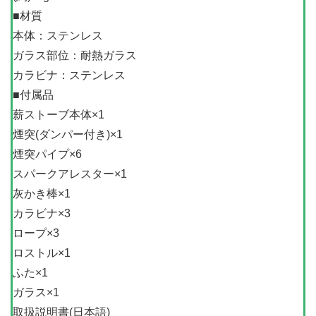
■材質
本体：ステンレス
ガラス部位：耐熱ガラス
カラビナ：ステンレス
■付属品
薪ストーブ本体×1
煙突(ダンパー付き)×1
煙突パイプ×6
スパークアレスター×1
灰かき棒×1
カラビナ×3
ロープ×3
ロストル×1
ふた×1
ガラス×1
取扱説明書(日本語)