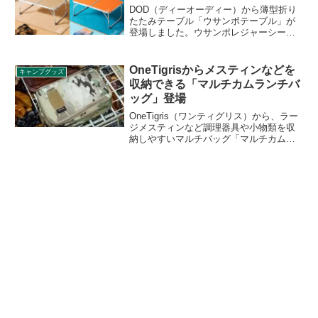
DOD（ディーオーディー）から薄型折り
たたみテーブル「ウサンポテーブル」が
登場しました。ウサンポレジャーシート
がぴったり収納できる薄型折りたたみテ
ーブルで、ピクニック、海やちょっとし
たお出かけなど、これさえあればソトア
OneTigrisからメスティンなどを
キャンプグッズ
ソビの拠点が即完成します。詳細をレビ
収納できる「マルチカムランチバ
ューします。
ッグ」登場
OneTigris（ワンティグリス）から、ラー
ジメスティンなど調理器具や小物類を収
納しやすいマルチバッグ「マルチカムラ
ンチバッグ」が登場しました。500Dのコ
ーデュラファブリック製のタフなセミハ
ードケースです。詳細をレビューしま
す。