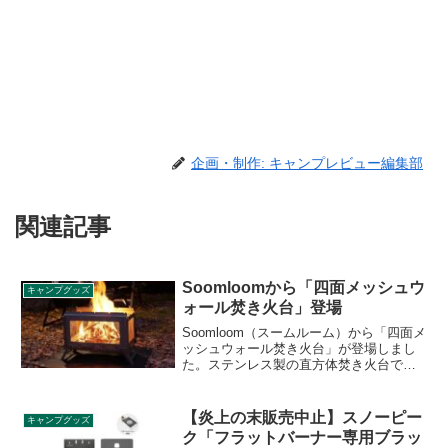
企画・制作: キャンプレビュー編集部
関連記事
Soomloomから「四面メッシュウ
キャンプグッズ
ォール焚き火台」登場
Soomloom（スームルーム）から「四面メ
ッシュウォール焚き火台」が登場しまし
た。ステンレス製の直方体焚き火台で、4
面にメッシュ素材が採用されており、酸
素が安定供給されることで燃焼効率を高
める構造になっています。詳細をレビュ
【炎上の末販売中止】スノーピー
キャンプグッズ
ーします。
ク「フラットバーナー専用ブラッ