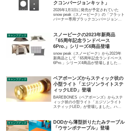
クコンバージョンキット」
2026年1月1日に発売が予定されていた
snow peak（スノーピーク）の「フラット
バーナー専用ブラックコンバージョンキ
ット」が、突如販売中止されることが直
前の2025年12月29日に発表されました。
本製品はリコール製品のお詫びの品とし
スノーピークの2023年新商品
キャンプグッズ
て提供されていたことが背景にあるよう
「65周年記念ランドベース
です。詳細をレビューします。
6Pro.」シリーズ4商品登場
snow peak（スノーピーク）から2023年
新商品として「65周年記念ランドベース
6Pro.」シリーズ4商品が登場しました。
人気のタープ「ランドベース6Pro.」が、
65周年を記念をして2つのカラーで復刻。
また、ランドベース6Pro.に対応したイン
ベアボーンズからスティック状の
キャンプグッズ
ナールームとマットシートセットも同時
小型ライト「エジソンライトステ
発売です。詳細をレビューします。
ィックLED」登場
BAREBONES（ベアボーンズ）からステ
ィック状の小型ライト「エジソンライト
スティックLED」が登場しました。ハン
ドライト、ランタンとして使用できるア
イコニックなランタンで、リチウムバッ
テリーが内蔵しており、繰り返し使用可
DODから薄型折りたたみテーブル
キャンプグッズ
能です。詳細をレビューします。
「ウサンポテーブル」登場