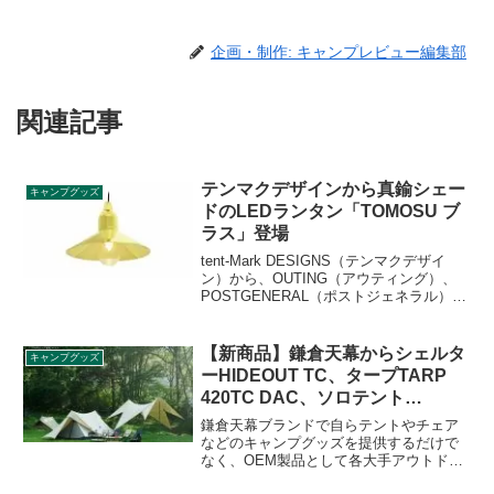
企画・制作: キャンプレビュー編集部
関連記事
テンマクデザインから真鍮シェー
キャンプグッズ
ドのLEDランタン「TOMOSU ブ
ラス」登場
tent-Mark DESIGNS（テンマクデザイ
ン）から、OUTING（アウティング）、
POSTGENERAL（ポストジェネラル）と
のコラボ商品「TOMOSU（トモス） ブラ
ス」が登場します。同社初のLEDランタ
ンで、シェードは真鍮製です。詳細をレ
【新商品】鎌倉天幕からシェルタ
キャンプグッズ
ビューします。
ーHIDEOUT TC、タープTARP
420TC DAC、ソロテント
SOLOIST登場
鎌倉天幕ブランドで自らテントやチェア
などのキャンプグッズを提供するだけで
なく、OEM製品として各大手アウトドア
ブランドへ製品提供をしている株式会社