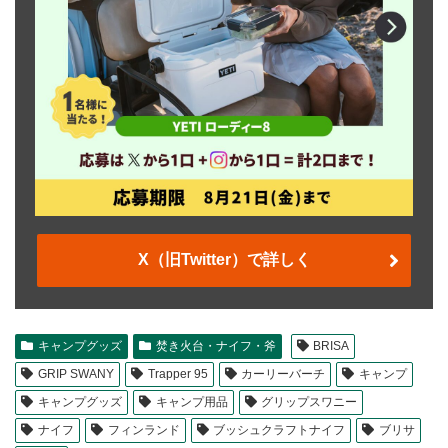
X（旧Twitter）で詳しく
キャンプグッズ
焚き火台・ナイフ・斧
BRISA
GRIP SWANY
Trapper 95
カーリーバーチ
キャンプ
キャンプグッズ
キャンプ用品
グリップスワニー
ナイフ
フィンランド
ブッシュクラフトナイフ
ブリサ