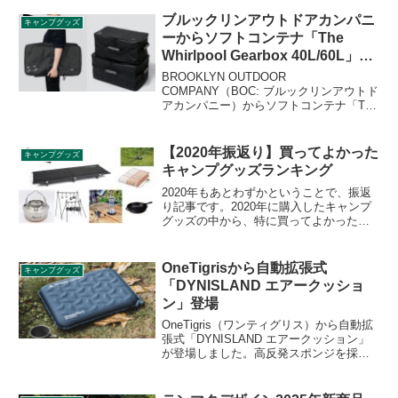
ニューテックジャパン。10月上旬に新た
に鎌倉天幕ブランドから3種の新商品を発
ブルックリンアウトドアカンパニ
キャンプグッズ
売します。その詳細をレビューします。
ーからソフトコンテナ「The
Whirlpool Gearbox 40L/60L」登
場
BROOKLYN OUTDOOR
COMPANY（BOC: ブルックリンアウトド
アカンパニー）からソフトコンテナ「The
Whirlpool Gearbox 40L/60L」が登場しま
した。外側はTPU加工で防水に、内側は
汚れに強く耐久性の高いオックスフォー
【2020年振返り】買ってよかった
キャンプグッズ
ド地を採用した折り畳み式のソフトコン
キャンプグッズランキング
テナです。詳細をレビューします。
2020年もあとわずかということで、振返
り記事です。2020年に購入したキャンプ
グッズの中から、特に買ってよかったア
イテムトップ5をご紹介します。（番外編
として買ったけど使わなくなってしまっ
たお蔵入りグッズもご紹介します。）
OneTigrisから自動拡張式
キャンプグッズ
「DYNISLAND エアークッショ
ン」登場
OneTigris（ワンティグリス）から自動拡
張式「DYNISLAND エアークッション」
が登場しました。高反発スポンジを採用
した耐衝撃性と柔らかさに優れ、快適で
ソフトな座り心地を提供するエアークッ
ションで、30秒以内に70％まで自動的に