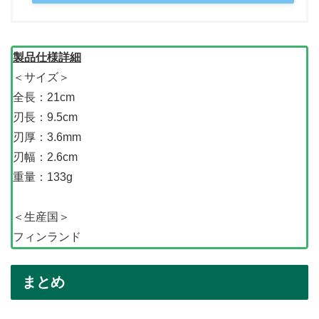
製品仕様詳細
＜サイズ＞
全長：21cm
刃長：9.5cm
刃厚：3.6mm
刃幅：2.6cm
重量：133g
＜生産国＞
フィンランド
まとめ