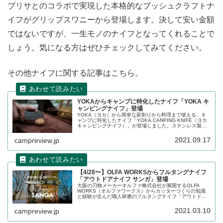
ブリサとのコラボで実現した本格的なブッシュクラフトナ
イフがグリップスワニーから登場します。決して安い金額
ではないですが、一生モノのナイフとなってくれることで
しょう。気になる方はぜひチェックしてみてください。
その他ナイフに関する記事はこちら。
YOKAからキャンプに特化したナイフ「YOKA キ
ャンピングナイフ」登場
YOKA（ヨカ）から簡単な薪割りから料理まで使える、キ
ャンプに特化したナイフ「YOKA CANPING KNIFE（ヨカ
キャンピングナイフ）」が登場しました。ステンレス製で
全長約200mm、刃渡り100mmのナイフです。詳細をレビ
ューします。
2021.09.17
campreview.jp
【4/28〜】OLFA WORKSからフルタングナイフ
「アウトドアナイフ サンガ」登場
大阪の刃物メーカーオルファ株式会社が展開するOLFA
WORKS（オルファワークス）からカッターづくりの知識
と経験が生んだ職人研磨のフルタングナイフ「アウトドア
ナイフ サンガ」が2021年4月28日に発売されます。詳細を
レビューします。
2021.03.10
campreview.jp