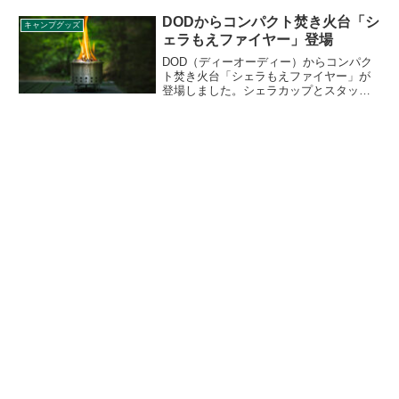
都会的なブルーカラーに、北山雅和氏
の“TYPOGRAFFITI”を施した特別仕様と
DODからコンパクト焚き火台「シ
キャンプグッズ
なって登場します。詳細をレビューしま
ェラもえファイヤー」登場
す。
DOD（ディーオーディー）からコンパク
ト焚き火台「シェラもえファイヤー」が
登場しました。シェラカップとスタッキ
ングして超コンパクトに収納できる焚き
火台で、二重底と高さのある脚により、
テーブル天板に熱が伝わりにくく、卓上
で使うこともできます。詳細をレビュー
します。