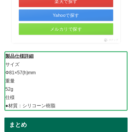
楽天で探す
Yahooで探す
メルカリで探す
ポチップ
製品仕様詳細
サイズ
Φ81×57(h)mm
重量
52g
仕様
●材質：シリコーン樹脂
まとめ