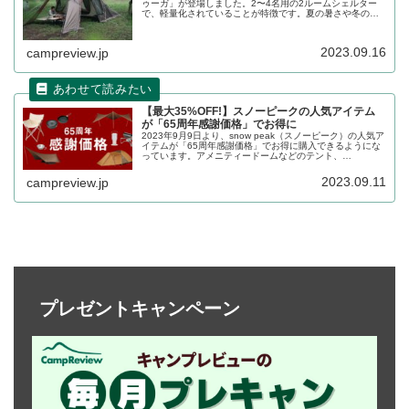
ゥーガ」が登場しました。2〜4名用の2ルームシェルター
で、軽量化されていることが特徴です。夏の暑さや冬の寒
さ対策もバッチリで、オールシーズンに対応しています。
詳細をレビューします。
2023.09.16
campreview.jp
【最大35%OFF!】スノーピークの人気アイテム
が「65周年感謝価格」でお得に
2023年9月9日より、snow peak（スノーピーク）の人気ア
イテムが「65周年感謝価格」でお得に購入できるようにな
っています。アメニティードームなどのテント、
HOME&CAMPバーナーなどのキッチングッズなど、全13
アイテムが割り引かれています。詳細をレビューします。
2023.09.11
campreview.jp
プレゼントキャンペーン