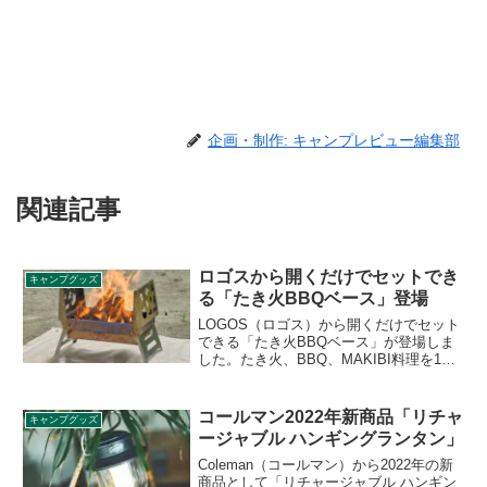
企画・制作: キャンプレビュー編集部
関連記事
ロゴスから開くだけでセットでき
キャンプグッズ
る「たき火BBQベース」登場
LOGOS（ロゴス）から開くだけでセット
できる「たき火BBQベース」が登場しま
した。たき火、BBQ、MAKIBI料理を1台
で楽しめる万能ファイヤーベースで、ア
タッシュケース型に収納できるので、持
ち運びも簡単です。詳細をレビューしま
コールマン2022年新商品「リチャ
キャンプグッズ
す。
ージャブル ハンギングランタン」
Coleman（コールマン）から2022年の新
商品として「リチャージャブル ハンギン