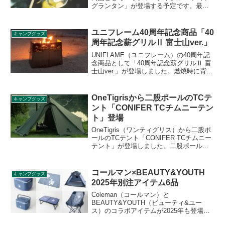
グランタン」が登場する予定です。最大
400ルーメンの明るさで、サブランタンと
してソロ、ファミリーキャンプ両方に最
適なLEDランタンです。詳細をレビュー
ユニフレーム40周年記念商品「40
キャンプグッズ
します。
周年記念薪グリルⅡ 富士山ver.」
UNIFLAME（ユニフレーム）の40周年記
念商品として「40周年記念薪グリルⅡ 富
士山ver.」が登場しました。燃焼時に背面
の切り抜きから炎の光が溢れることで美
しい富士山が浮かび上がる特別バージョ
ンの薪グリルⅡで、本体下部には40周年
OneTigrisから二股ポールのTCテ
キャンプグッズ
記念和風柄の刻印も入っています。詳細
ント「CONIFER TCチムニーテン
をレビューします。
ト」登場
OneTigris（ワンティグリス）から二股ポ
ールのTCテント「CONIFER TCチムニー
テント」が登場しました。二股ポールで
内部空間を広く確保することができ、煙
突穴と三角形の大型ベンチレーションを
備えています。詳細をレビューします。
コールマン×BEAUTY&YOUTH
キャンプグッズ
2025年別注アイテム6品
Coleman（コールマン）と
BEAUTY&YOUTH（ビューティ&ユー
ス）のコラボアイテムが2025年も登場し
ます。コールマンの人気アイテム6品が、