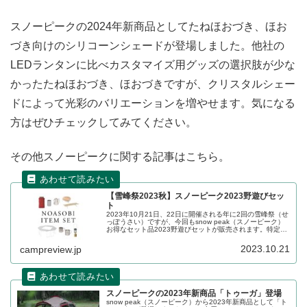
スノーピークの2024年新商品としてたねほおづき、ほお
づき向けのシリコーンシェードが登場しました。他社の
LEDランタンに比べカスタマイズ用グッズの選択肢が少な
かったたねほおづき、ほおづきですが、クリスタルシェー
ドによって光彩のバリエーションを増やせます。気になる
方はぜひチェックしてみてください。
その他スノーピークに関する記事はこちら。
【雪峰祭2023秋】スノーピーク2023野遊びセッ
ト
2023年10月21日、22日に開催される年に2回の雪峰祭（せ
っぽうさい）ですが、今回もsnow peak（スノーピーク）
お得なセット品2023野遊びセットが販売されます。特定ジ
ャンルをまとめ買いする予定のある方にはお得なセットと
なっています。詳細をレビューします。
2023.10.21
campreview.jp
スノーピークの2023年新商品「トゥーガ」登場
snow peak（スノーピーク）から2023年新商品として「ト