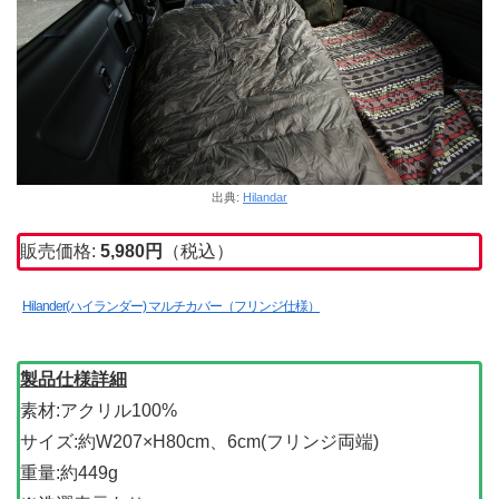
出典:
Hilandar
販売価格:
5,980円
（税込）
Hilander(ハイランダー) マルチカバー（フリンジ仕様）
製品仕様詳細
素材:アクリル100%
サイズ:約W207×H80cm、6cm(フリンジ両端)
重量:約449g