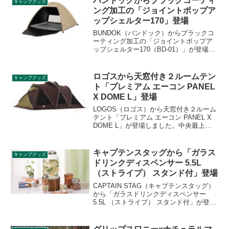
バンドックからブラックコーティ
キャンプグッズ
ング加工の「ジョイントポップア
ップシェルター170」登場
BUNDOK（バンドック）からブラックコ
ーティング加工の「ジョイントポップア
ップシェルター170（BD-01）」が登場し
ました。圧迫感のない軽量モデルのフレ
ーム構造を採用したポップアップシェル
ターで、内側にはブラックコーティング
ロゴスから天窓付き２ルームテン
キャンプグッズ
加工が施されています。詳細をレビュー
ト「プレミアム エーコン PANEL
します。
X DOME L」登場
LOGOS（ロゴス）から天窓付き２ルーム
テント「プレミアム エーコン PANEL X
DOME L」が登場しました。中央最上部
に備えられた透明の天井窓は、夜の星空
観察を楽しめるだけでなく、寒い季節に
は太陽光を取り入れ、テント内をやさし
キャプテンスタッグから「ガラス
キャンプグッズ
くあたためてくれます。詳細をレビュー
ドリンクディスペンサー 5.5L
します。
（ストライプ） スタンド付」登場
CAPTAIN STAG（キャプテンスタッグ）
から「ガラスドリンクディスペンサー
5.5L （ストライプ） スタンド付」が登場
しました。ハーブやフルーツなどを入れ
てお好きなフレーバーウォーターが作れ
ます。季節ごとのフルーツが楽しめ、パ