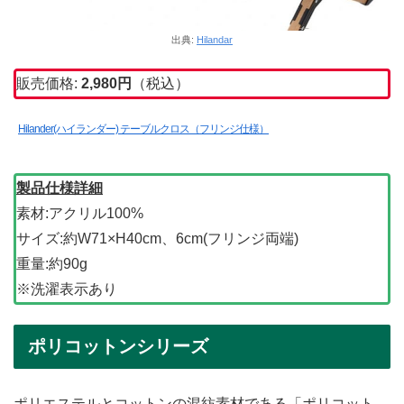
出典:
Hilandar
販売価格:
2,980円
（税込）
Hilander(ハイランダー) テーブルクロス（フリンジ仕様）
製品仕様詳細
素材:アクリル100%
サイズ:約W71×H40cm、6cm(フリンジ両端)
重量:約90g
※洗濯表示あり
ポリコットンシリーズ
ポリエステルとコットンの混紡素材である「ポリコット