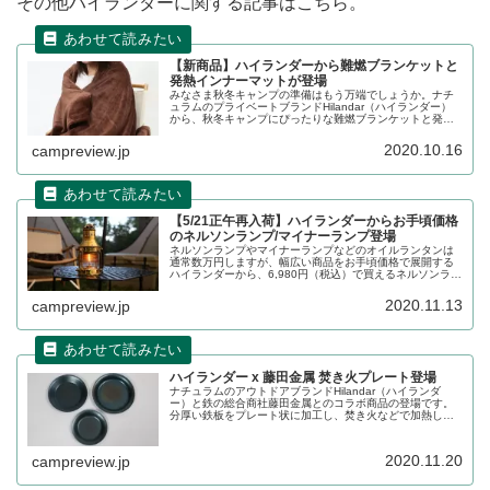
その他ハイランダーに関する記事はこちら。
【新商品】ハイランダーから難燃ブランケットと
発熱インナーマットが登場
みなさま秋冬キャンプの準備はもう万端でしょうか。ナチ
ュラムのプライベートブランドHilandar（ハイランダー）
から、秋冬キャンプにぴったりな難燃ブランケットと発熱
インナーマットが登場しました。商品の特徴をそれぞれレ
ビューします。
2020.10.16
campreview.jp
【5/21正午再入荷】ハイランダーからお手頃価格
のネルソンランプ/マイナーランプ登場
ネルソンランプやマイナーランプなどのオイルランタンは
通常数万円しますが、幅広い商品をお手頃価格で展開する
ハイランダーから、6,980円（税込）で買えるネルソンラン
プと、4,980円（税込）で買えるマイナーランプが登場で
す。詳細をレビューします。
2020.11.13
campreview.jp
ハイランダー x 藤田金属 焚き火プレート登場
ナチュラムのアウトドアブランドHilandar（ハイランダ
ー）と鉄の総合商社藤田金属とのコラボ商品の登場です。
分厚い鉄板をプレート状に加工し、焚き火などで加熱して
調理した後、そのまま食卓へ器として運んで使える画期的
なアイテムです。詳細をレビューします。
2020.11.20
campreview.jp