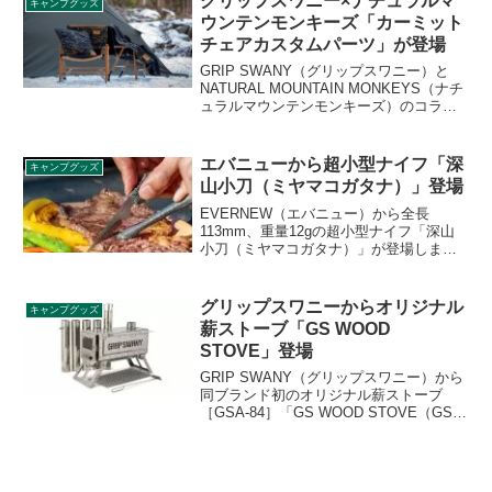
グリップスワニー×ナチュラルマ
キャンプグッズ
ーティーシーンでもお使いいただけま
ウンテンモンキーズ「カーミット
す。詳細をレビューします。
チェアカスタムパーツ」が登場
GRIP SWANY（グリップスワニー）と
NATURAL MOUNTAIN MONKEYS（ナチ
ュラルマウンテンモンキーズ）のコラボ
製品が2023年1月9日に発売されます。カ
ーミットチェアのカスタムパーツや周辺
アイテム5品が登場します。詳細をレビュ
エバニューから超小型ナイフ「深
キャンプグッズ
ーします。
山小刀（ミヤマコガタナ）」登場
EVERNEW（エバニュー）から全長
113mm、重量12gの超小型ナイフ「深山
小刀（ミヤマコガタナ）」が登場しまし
た。ステンレス製で8寸程度のイワナをギ
リギリ捌けるサイズの小型ナイフです。
詳細をレビューします。
グリップスワニーからオリジナル
キャンプグッズ
薪ストーブ「GS WOOD
STOVE」登場
GRIP SWANY（グリップスワニー）から
同ブランド初のオリジナル薪ストーブ
［GSA-84］「GS WOOD STOVE（GSウ
ッドストーブ）」が登場しました。サイ
ドパネルのステンシルロゴがオレンジに
揺らぐデザインです。詳細をレビューし
ます。