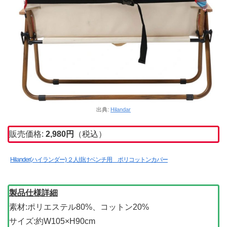
出典:
Hilandar
販売価格:
2,980円
（税込）
Hilander(ハイランダー) ２人掛けベンチ用 ポリコットンカバー
製品仕様詳細
素材:ポリエステル80%、コットン20%
サイズ:約W105×H90cm