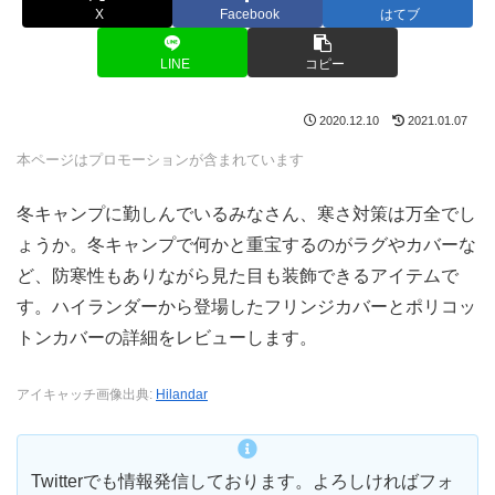
X
Facebook
はてブ
LINE
コピー
2020.12.10
2021.01.07
本ページはプロモーションが含まれています
冬キャンプに勤しんでいるみなさん、寒さ対策は万全でし
ょうか。冬キャンプで何かと重宝するのがラグやカバーな
ど、防寒性もありながら見た目も装飾できるアイテムで
す。ハイランダーから登場したフリンジカバーとポリコッ
トンカバーの詳細をレビューします。
アイキャッチ画像出典:
Hilandar
Twitterでも情報発信しております。よろしければフォ