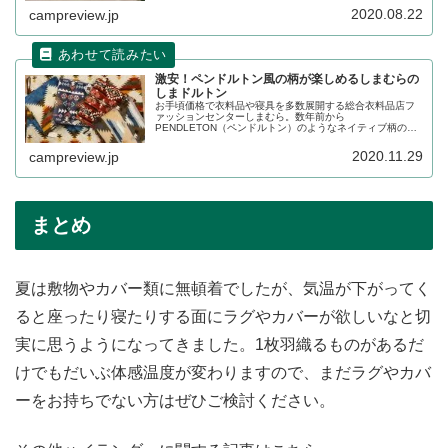
り異なるので、欲しいグッズがないことも...。2020年8月
2020.08.22
campreview.jp
はお得なキャンプグッズがたくさんあったので、レビュー
します。
激安！ペンドルトン風の柄が楽しめるしまむらの
しまドルトン
お手頃価格で衣料品や寝具を多数展開する総合衣料品店フ
ァッションセンターしまむら。数年前から
PENDLETON（ペンドルトン）のようなネイティブ柄のラ
グやクッションを展開し始め、一部のキャンパーから「し
まドルトン」と呼ばれ親しまれています。詳細をレビュー
2020.11.29
campreview.jp
します。
まとめ
夏は敷物やカバー類に無頓着でしたが、気温が下がってく
ると座ったり寝たりする面にラグやカバーが欲しいなと切
実に思うようになってきました。1枚羽織るものがあるだ
けでもだいぶ体感温度が変わりますので、まだラグやカバ
ーをお持ちでない方はぜひご検討ください。