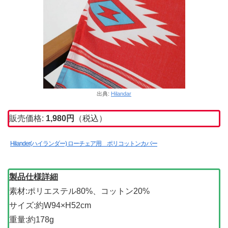
出典:
Hilandar
販売価格:
1,980円
（税込）
Hilander(ハイランダー) ローチェア用 ポリコットンカバー
製品仕様詳細
素材:ポリエステル80%、コットン20%
サイズ:約W94×H52cm
重量:約178g