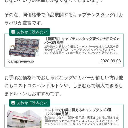
しないという選択肢しかなくなってしまいます。
その点、同価格帯で商品展開するキャプテンスタッグはカ
ラバリが豊富です。
【新商品】キャプテンスタッグ鹿ベンチ用公式カ
バー3種発売
通称鹿ベンチという相性でキャンパーから絶大な人気を誇
るCAPTAIN STAG（キャプテンスタッグ）のアルミベン
チ。公式商品としては一部クッションなどが発売されてい
ましたが、この度ラグカバーも公式商品として登場しまし
た。この新商品のラグカバーをレビューします。
2020.09.03
campreview.jp
お手頃な価格帯でおしゃれなラグやカバーが欲しい方は他
にもコストコのペンドルトンや、しまむらで購入できるし
まドルトンもおすすめです。
コストコでお得に買えるキャンプグッズ3選
（2020年8月版）
食品だけでなく、衣類や日用品、家電までお得に買える会
員制のホールセールチェーンコストコ。実はアウトドアグ
ッズも充実しており、様々なキャンプグッズを購入するこ
とができます。ただし商品ラインナップはタイミングによ