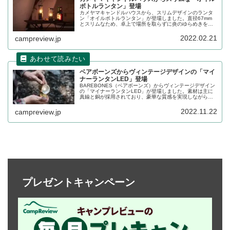
ボトルランタン」登場
カメヤマキャンドルハウスから、スリムデザインのランタ
ン「オイルボトルランタン」が登場しました。直径67mm
とスリムなため、卓上で場所を取らずに炎のゆらめきを楽
しむことができます。詳細をレビューします。
2022.02.21
campreview.jp
ベアボーンズからヴィンテージデザインの「マイ
ナーランタンLED」登場
BAREBONES（ベアボーンズ）からヴィンテージデザイン
の「マイナーランタンLED」が登場しました。素材は主に
真鍮と銅が採用されており、豪華な質感を実現しながら
も、底部には強力な磁石があり実用性にも富む製品です。
詳細をレビューします。
2022.11.22
campreview.jp
プレゼントキャンペーン