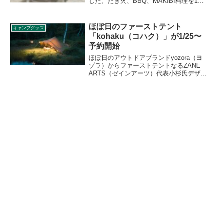
した。たき火、BBQ、MAKIBI料理を1台
で楽しめる万能ファイヤーベースで、ア
タッシュケース型に収納できるので、持
ち運びも簡単です。詳細をレビューしま
ほぼ日のファーストテント
キャンプグッズ
す。
「kohaku（コハク）」が1/25〜
予約開始
ほぼ日のアウトドアブランドyozora（ヨ
ゾラ）からファーストテントなるZANE
ARTS（ゼインアーツ）代表小杉氏デザイ
ンの「kohaku（コハク）」が2024年1月
25日から予約販売されます。
「kohaku（コハク）」と「kohaku
duo（コハクデュオ）」の2構成です。詳
細をレビューします。