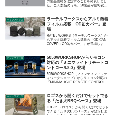
の製品価格を改定することを発表しまし
た。全85製品のうち、20製品が価格変更
なし、残り65製品については値下げとな
り、新価格は2025年2月1日より適用され
ます。詳細をレビューします。
ラーテルワークスからアルミ蒸着
キャンプグッズ
フィルム搭載「OD缶カバー」登
場
RATEL WORKS（ラーテルワークス）か
らアルミ蒸着フィルム搭載の「OD CAN
COVER（OD缶カバー）」が登場しまし
た。熱を外に逃がしにくいアルミ蒸着フ
ィルムを裏地に使用し、断熱性が高ま
り、冬場や標高の高いキャンプ地でもガ
5050WORKSHOPからリモコン
キャンプグッズ
ス缶の温度低下を抑えることができま
対応の「ミニマライトリモートコ
す。詳細をレビューします。
ントロール2.0」登場
5050WORKSHOP（フィフティフィフテ
ィワークショップ）からリモコン対応の
「MINIMALIGHT REMOTE CONTROL
2.0（ミニマライトリモートコントロール
2.0）」が登場しました。人気のLEDライ
トがリモコン対応になり、遠隔操作でき
ロゴスから開くだけでセットでき
キャンプグッズ
るようになりました。詳細をレビューし
る「たき火BBQベース」登場
ます。
LOGOS（ロゴス）から開くだけでセット
できる「たき火BBQベース」が登場しま