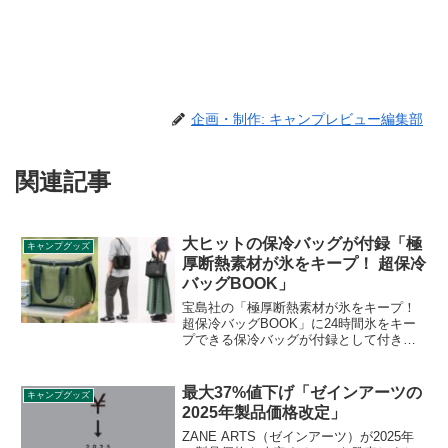
企画・制作: キャンプレビュー編集部
関連記事
大ヒットの保冷バッグが付録「極
キャンプグッズ
厚断熱素材が氷をキープ！ 超保冷
バッグBOOK」
宝島社の「極厚断熱素材が氷をキープ！
超保冷バッグBOOK」に24時間氷をキー
プできる保冷バッグが付録として付きま
す。2023年に大ヒットした極厚断熱材
「超」保冷バッグが新カラーを追加して
再登場です。詳細をレビューします。
最大37%値下げ「ゼインアーツの
キャンプグッズ
2025年製品価格改定」
ZANE ARTS（ゼインアーツ）が2025年