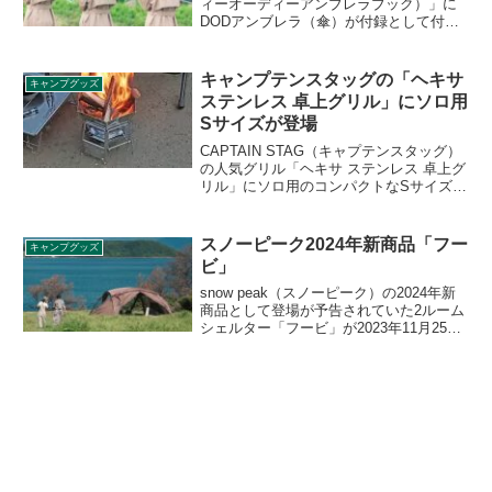
ィーオーディーアンブレラブック）」に
DODアンブレラ（傘）が付録として付き
ます。「MIXTURE ver.」「NATURE
ver.」「SIGNATURE ver.」の3種が提供
され、好みのカラー、デザインの傘を選
キャンプテンスタッグの「ヘキサ
キャンプグッズ
ぶことができます。詳細をレビューしま
ステンレス 卓上グリル」にソロ用
す。
Sサイズが登場
CAPTAIN STAG（キャプテンスタッグ）
の人気グリル「ヘキサ ステンレス 卓上グ
リル」にソロ用のコンパクトなSサイズが
追加されました。卓上でグリルとして使
えるだけでなく、地面に置いて焚き火台
としても使うことができます。詳細をレ
スノーピーク2024年新商品「フー
キャンプグッズ
ビューします。
ビ」
snow peak（スノーピーク）の2024年新
商品として登場が予告されていた2ルーム
シェルター「フービ」が2023年11月25日
に発売されました。緩やかに湾曲したデ
ザインに、正面パネルと上面パネルの分
けるフレームを無くし、​大きく開くフロ
ントパネルを採用したシェルターです。
詳細をレビューします。