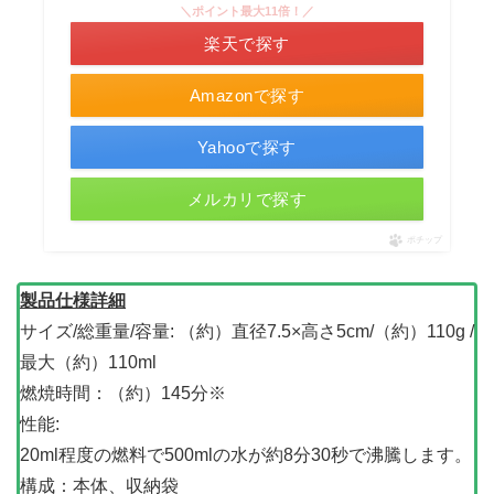
＼ポイント最大11倍！／
楽天で探す
Amazonで探す
Yahooで探す
メルカリで探す
ポチップ
製品仕様詳細
サイズ/総重量/容量: （約）直径7.5×高さ5cm/（約）110g /
最大（約）110ml
燃焼時間：（約）145分※
性能:
20ml程度の燃料で500mlの水が約8分30秒で沸騰します。
構成：本体、収納袋