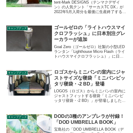
tent-Mark DESIGNS（テンマクデザイ
ン）の人気テント「サーカスTC DX」が
2022年5月入荷分を最後に生産終了するこ
とが発表されました。ただし、4月下旬か
ら価格が値上げされたマイナーチェンジ
版「サーカスTC DX+」が登場します。詳
ゴールゼロの「ライトハウスマイ
キャンプグッズ
細をレビューします。
クロフラッシュ」に日本別注グレ
ーカラーが追加
Goal Zero（ゴールゼロ）社製の小型LED
ランタン「Lighthouse Micro Flash（ライ
トハウスマイクロフラッシュ）」に日本
別注の新色「グレー」カラーが数量限定
で2023年11月3日から発売されます。販売
店も限定される予定です。詳細をレビュ
ロゴスからミニバンの室内にジャ
キャンプグッズ
ーします。
ストサイズな寝袋「ミニバンピッ
タリ寝袋・-2 BD」登場
LOGOS（ロゴス）からミニバンの室内に
ジャストフィットする寝袋「ミニバンピ
ッタリ寝袋・-2 BD）」が登場しました。
連結して敷物やダブルサイズの寝袋とし
て使え、分割すれば2つの寝袋としても使
えます。収納袋に入れればクッションに
DODの3種のアンブレラが付録！
キャンプグッズ
することも可能です。詳細をレビューし
「DOD UMBRELLA BOOK」
ます。
宝島社の「DOD UMBRELLA BOOK（デ