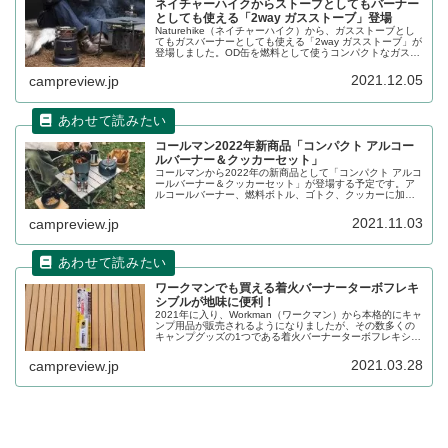
ネイチャーハイクからストーブとしてもバーナー
としても使える「2way ガスストーブ」登場
Naturehike（ネイチャーハイク）から、ガスストーブとし
てもガスバーナーとしても使える「2way ガスストーブ」が
登場しました。OD缶を燃料として使うコンパクトなガスバ
ーナーです。詳細をレビューします。
2021.12.05
campreview.jp
コールマン2022年新商品「コンパクト アルコー
ルバーナー＆クッカーセット」
コールマンから2022年の新商品として「コンパクト アルコ
ールバーナー＆クッカーセット」が登場する予定です。ア
ルコールバーナー、燃料ボトル、ゴトク、クッカーに加
え、これらをすべて収納できるキャリーケースも付属しま
す。詳細をレビューします。
2021.11.03
campreview.jp
ワークマンでも買える着火バーナーターボフレキ
シブルが地味に便利！
2021年に入り、Workman（ワークマン）から本格的にキャ
ンプ用品が販売されるようになりましたが、その数多くの
キャンプグッズの1つである着火バーナーターボフレキシブ
ルを手に入れることができたので、購入レビューをしま
す。地味に便利でした！
2021.03.28
campreview.jp