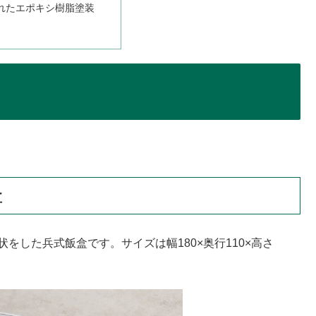
れたエポキシ樹脂塗装
盒
をした兵式飯盒です。サイズは幅180×奥行110×高さ