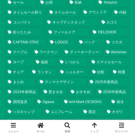
セール
お得
収納
Amazon
タイムセール祭り
タイムセール
アウトドア
付録
コンパクト
キャプテンスタッグ
ロゴス
折りたたみ
フィールドア
FIELDOOR
CAPTAIN STAG
LOGOS
バッグ
コラボ
テーブル
ワークマン
ディーオーディー
Workman
タープ
福袋
いつから
スマイルセール
チェア
ランタン
シェルター
比較
軽量
まとめ
テンマクデザイン
2025年新商品
2024年新商品
焚き火台
おすすめ
2026年新商品
調理器具
Ogawa
tent-Mark DESIGNS
保冷
ソロキャンプ
ユニフレーム
限定
オガワ
UNIFLAME
2026年
レビュー
メニュー
ホーム
検索
トップ
サイドバー