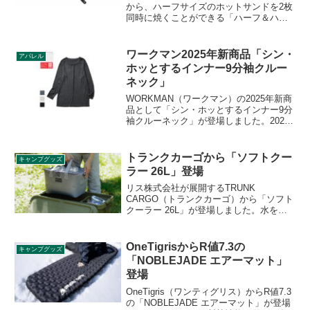
から、ハーフサイズのホットサンドを2枚
同時に焼くことができる「ハーフ＆ハー
フ ホットサンドトースター」が登場しま
した。パンを2枚使ったホットサンドだと
量が多いという方におすすめです。詳細
ワークマン2025年新商品「シン・
アパレル
をレビューします。
ホッとするインナー9分袖クルー
ネック」
WORKMAN（ワークマン）の2025年新商
品として「シン・ホッとするインナー9分
袖クルーネック」が登場しました。2024
年9月にレディースのみでの発売開始から
シリーズ累計20万点を販売したシリーズ
のメンズ製品が満を持して登場です。詳
トランクカーゴから「ソフトクー
キャンプグッズ
細をレビューします。
ラー 26L」登場
リス株式会社が展開するTRUNK
CARGO（トランクカーゴ）から「ソフト
クーラー 26L」が登場しました。水を通
さないターポリン生地を使用したソフト
クーラーで、持ち運びしやすいショルダ
ーベルトと上部には便利なバンジーコー
OneTigrisからR値7.3の
キャンプグッズ
ドが付属すます。使用後は折り畳んで収
「NOBLEJADE エアーマット」
納もできます。詳細をレビューします。
登場
OneTigris（ワンティグリス）からR値7.3
の「NOBLEJADE エアーマット」が登場