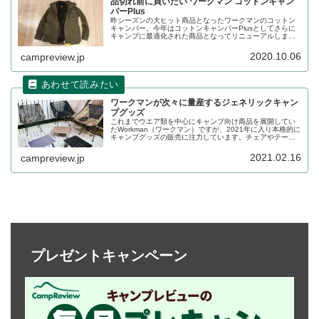
品切れ前に買いたい ワークマン コットンキャン
パーPlus
昨シーズンの大ヒット商品となったワークマンのコットン
キャンパー。今年はコットンキャンパーPlusとしてさらに
キャンプに最適化された商品となってリニューアルしまし
た。店舗によっては店頭在庫があるものの、人気商品であ
るため品切れになる可能性が高そうです。詳細をレビュー
2020.10.06
campreview.jp
します。
ワークマンが次々に量産するジェネリックキャン
プグッズ
これまでウエア類を中心にキャンプ向け商品を展開してい
たWorkman（ワークマン）ですが、2021年に入り本格的に
キャンプグッズの販売に注力しています。チェアやテーブ
ル以外にも今後販売予定の安くて高品質のキャンプグッズ
も展開予定です。詳細をレビューします。
2021.02.16
campreview.jp
プレゼントキャンペーン