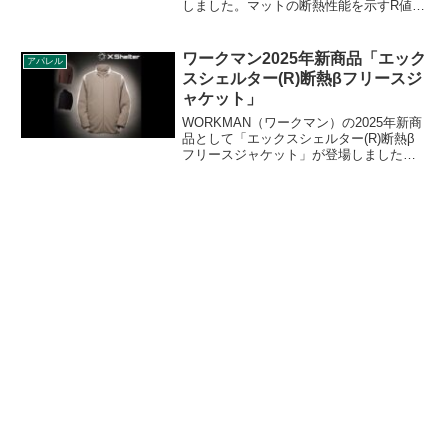
しました。マットの断熱性能を示すR値は
7.3となっており、-30℃の極寒環境にも対
応できるエアーマットです。デュアルバ
ルブX-Stretchエアノズルを採用してお
ワークマン2025年新商品「エック
アパレル
り、素早く膨張・収縮させることができ
スシェルター(R)断熱βフリースジ
ます。詳細をレビューします。
ャケット」
WORKMAN（ワークマン）の2025年新商
品として「エックスシェルター(R)断熱β
フリースジャケット」が登場しました。
外部からの冷気の影響を受けにくい断熱
素材XShelter（エックスシェルター）断
熱βを採用したフリースジャケットです。
詳細をレビューします。