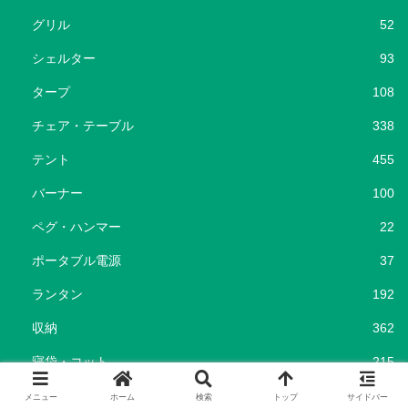
グリル
52
シェルター
93
タープ
108
チェア・テーブル
338
テント
455
バーナー
100
ペグ・ハンマー
22
ポータブル電源
37
ランタン
192
収納
362
寝袋・コット
215
暖房器具
116
メニュー
ホーム
検索
トップ
サイドバー