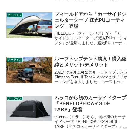
き、ワンタッチで設営可能なカーサイド
テントです。2023年10月末お届け予定
で、Makuakeで販売中です。詳細をレビ
フィールドアから「カーサイドシ
カーライフ
ューします。
ェルタータープ 遮光PUコーティ
ング」登場
FIELDOOR（フィールドア）から「カー
サイドシェルタータープ 遮光PUコーティ
ング」が登場しました。遮光PUコーティ
ング生地を採用した完全遮光タイプのカ
ーサイドシェルタータープで、光を通さ
ないので遮熱効果もあり、高いUVカット
ルーフトップテント購入！購入経
カーライフ
率もポイントです。詳細をレビューしま
緯とメリット/デメリット
す。
2021年の7月にARBのルーフトップテント
Simpson Tent III Tent & Annexとサイドオ
ーニングを購入しました。ルーフトップ
テントを所有している方が少なく、購入
前の情報収集に苦労したので、購入経
緯、メリット/デメリットについて詳細を
ムラコから初のカーサイドタープ
カーライフ
レビューします。
「PENELOPE CAR SIDE
TARP」登場
muraco（ムラコ）から、同社初のカーサ
イドタープ「PENELOPE CAR SIDE
TARP（ペネロペカーサイドタープ）」が
登場しました。車高170cm〜200cmの車