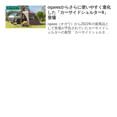
両に適している吸盤装着式のカーサイド
タープです。詳細をレビューします。
ogawaからさらに使いやすく進化
カーライフ
した「カーサイドシェルターII」
登場
ogawa（オガワ）から2022年の新商品と
して登場が予告されていたカーサイドシ
ェルターの新型「カーサイドシェルター
II」の販売が開始されました。ポールのカ
ラーが変更され、張り綱用ループやラン
タン用フックが追加されました。詳細を
レビューします。