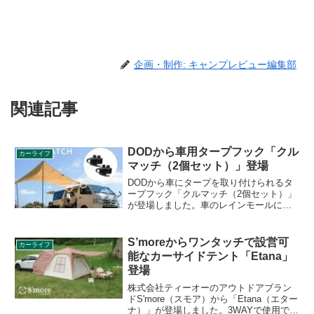
企画・制作: キャンプレビュー編集部
関連記事
DODから車用タープフック「クル
カーライフ
マッチ（2個セット）」登場
DODから車にタープを取り付けられるタ
ープフック「クルマッチ（2個セット）」
が登場しました。車のレインモールにク
ルマッチを取り付けることにより、ター
プの片面を車に固定できるため、お手持
ちのタープをカーサイドタープのように
S’moreからワンタッチで設営可
カーライフ
使えます。詳細をレビューします。
能なカーサイドテント「Etana」
登場
株式会社ティーオーのアウトドアブラン
ドS'more（スモア）から「Etana（エター
ナ）」が登場しました。3WAYで使用で