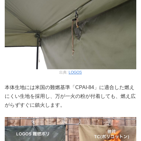
出典:
LOGOS
本体生地には米国の難燃基準「CPAI-84」に適合した燃え
にくい生地を採用し、万が一火の粉が付着しても、燃え広
がらずすぐに鎮火します。