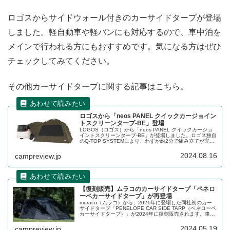
ロゴスからサイドウォール付きのカーサイドタープが登場
しました。軽自動車や軽バンにも対応するので、車中泊を
メインで行われる方にもおすすめです。気になる方はぜひ
チェックしてみてください。
その他カーサイドタープに関する記事はこちら。
ロゴスから「neos PANEL クイックカージョイン
トスクリーンタープ-BE」登場
LOGOS（ロゴス）から「neos PANEL クイックカージョ
イントスクリーンタープ-BE」が登場しました。ロゴス独自
のQ-TOP SYSTEMにより、わずか約2分で組み立てが完了
するスクリーンタープで、冷気や雨などを防ぐフルマッド
スカートも装備されています。詳細をレビューします。
2024.08.16
campreview.jp
【復刻販売】ムラコのカーサイドタープ「ペネロ
ーペカーサイドタープ」が再登場
muraco（ムラコ）から、2021年に登場した同社初のカー
サイドタープ「PENELOPE CAR SIDE TARP（ペネローペ
カーサイドタープ）」が2024年に復刻販売されます。車高
170cm〜200cmの車両に適している吸盤装着式のカーサイ
ドタープです。詳細をレビューします。
2024.05.19
campreview.jp