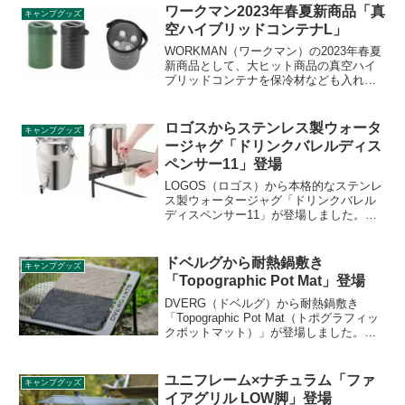
テージ風のデザインでおしゃれに使えま
ワークマン2023年春夏新商品「真
キャンプグッズ
す。詳細をレビューします。
空ハイブリッドコンテナL」
WORKMAN（ワークマン）の2023年春夏
新商品として、大ヒット商品の真空ハイ
ブリッドコンテナを保冷材なども入れや
すい大きさに少し大きくした「真空ハイ
ブリッドコンテナL」が登場しました。店
舗のみでの販売となります。詳細をレビ
ロゴスからステンレス製ウォータ
キャンプグッズ
ューします。
ージャグ「ドリンクバレルディス
ペンサー11」登場
LOGOS（ロゴス）から本格的なステンレ
ス製ウォータージャグ「ドリンクバレル
ディスペンサー11」が登場しました。フ
ァミリーキャンプでも安心して使える大
容量の11Lで、機能性に優れたバレル式の
ドリンクサーバーです。詳細をレビュー
ドベルグから耐熱鍋敷き
キャンプグッズ
します。
「Topographic Pot Mat」登場
DVERG（ドベルグ）から耐熱鍋敷き
「Topographic Pot Mat（トポグラフィッ
クポットマット）」が登場しました。
250℃まで耐熱性のあるシリコン素材を採
用し、鍋敷きとしては大きめのサイズ感
に仕上がっています。表面には福井にそ
ユニフレーム×ナチュラム「ファ
キャンプグッズ
びえる荒島岳の等高線がデザインされて
イアグリル LOW脚」登場
います。詳細をレビューします。