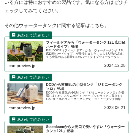
いる方には特におすすめの製品です。気になる方はぜひチ
ェックしてみてください。
その他ウォータータンクに関する記事はこちら。
フィールドアから「ウォータータンク 12L 広口径
ハードタイプ」登場
FIELDOOR（フィールドア）から「ウォータータンク 12L
広口径ハードタイプ」が登場しました。大人4人程が1泊し
ても余裕のある容量12Lのハードタイプウォータータンク
で、ノブを回して水を出すタイプのコックで水量の微調整
が簡単にできます。詳細をレビューします。
2024.12.25
campreview.jp
DODから容量5Lの小型タンク「ジミニータンク
ソロ」登場
DODから容量5Lの小型タンク「ジミニータンクソロ」が登
場しました。スリムボディでテーブルやラックに置きやす
い5Lサイズのウォータータンクで、ジミニータンク同様、
乾かしやすさにも配慮した構造となっています。詳細をレ
ビューします。
2023.06.21
campreview.jp
Soomloomから大開口で洗いやすい「ウォーター
タンク12L」登場