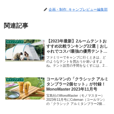
企画・制作: キャンプレビュー編集部
関連記事
【2023年最新】2ルームテントお
キャンプグッズ
すすめ比較ランキング22選｜おし
ゃれでコスパ最強の優秀テントを
厳選
ファミリーでキャンプに行くときは、ど
のようなテントを買おうか迷いますよ
ね。テント設営の手間をなくすには、2ル
ームテントがおすすめです。寝室とリビ
ングスペースがひとつになった「2ルーム
テント」は、テントとタープを組み合わ
コールマンの「クラシック アルミ
キャンプグッズ
せたような作りになっており、使い勝手
タンブラー2個セット」が付録！
の良さが魅力です。今回は、2ルームテン
MonoMaster 2023年11月号
トのおすすめと選び方を紹介します。
宝島社のMonoMaster（モノマスター）
2023年11月号にColeman（コールマン）
の「クラシック アルミタンブラー2個セ
ット」が付録として付きます。冷たい飲
み物専用のアルミ製タンブラーで、ビン