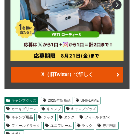
X（旧Twitter）で詳しく
キャンプグッズ
2025年新商品
UNIFLAME
カーキグリーン
キャンプ
キャンプグッズ
キャンプ用品
ジャグ
タンク
フィールドtank
フィールドラック
ユニフレーム
ラック
専用設計
水差し